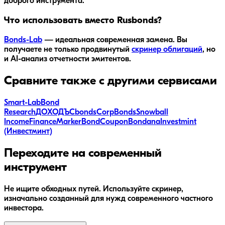
доброго инструмента.
Что использовать вместо Rusbonds?
Bonds-Lab
— идеальная современная замена. Вы
получаете не только продвинутый
скринер облигаций
, но
и AI-анализ отчетности эмитентов.
Сравните также с другими сервисами
Smart-Lab
Bond
Research
ДОХОДЪ
Cbonds
CorpBonds
Snowball
Income
FinanceMarker
BondCoupon
Bondana
Investmint
(Инвестминт)
Переходите на современный
инструмент
Не ищите обходных путей. Используйте скринер,
изначально созданный для нужд современного частного
инвестора.