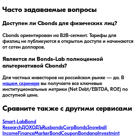
Часто задаваемые вопросы
Доступен ли Cbonds для физических лиц?
Cbonds ориентирован на B2B-сегмент. Тарифы для
физлиц не публикуются в открытом доступе и начинаются
от сотен долларов.
Является ли Bonds-Lab полноценной
альтернативой Cbonds?
Для частных инвесторов на российском рынке — да. В
нашем скринере
вы получаете все ключевые
институциональные метрики (Net Debt/EBITDA, ROE) по
доступной цене.
Сравните также с другими сервисами
Smart-Lab
Bond
Research
ДОХОДЪ
Rusbonds
CorpBonds
Snowball
Income
FinanceMarker
BondCoupon
Bondana
Investmint