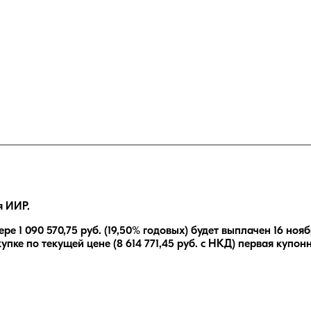
я ИИР.
ере
1 090 570,75
руб.
(19,50% годовых)
будет выплачен
16 нояб
упке по текущей цене (
8 614 771,45
руб. с НКД) первая купон