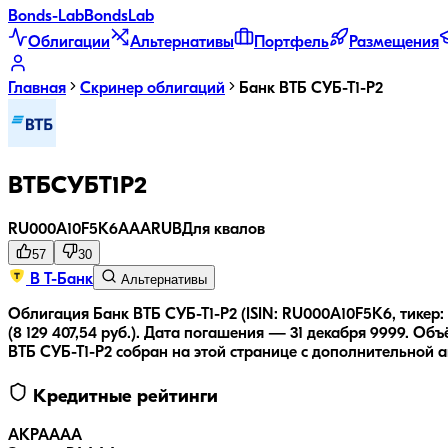
Bonds
-Lab
Bonds
Lab
Облигации
Альтернативы
Портфель
Размещения
Главная
Скринер облигаций
Банк ВТБ СУБ-Т1-Р2
ВТБСУБТ1Р2
RU000A10F5K6
AAA
RUB
Для квалов
57
30
В Т-Банк
Альтернативы
Облигация Банк ВТБ СУБ-Т1-Р2 (ISIN: RU000A10F5K6, тикер
(8 129 407,54 руб.).
Дата погашения — 31 декабря 9999.
Объё
ВТБ СУБ-Т1-Р2
собран на этой странице с дополнительной а
Кредитные рейтинги
АКРА
AAA