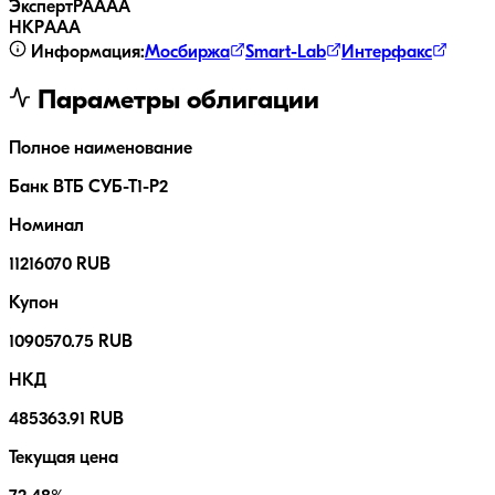
ЭкспертРА
AAA
НКР
AAA
Информация:
Мосбиржа
Smart-Lab
Интерфакс
Параметры облигации
Полное наименование
Банк ВТБ СУБ-Т1-Р2
Номинал
11216070 RUB
Купон
1090570.75 RUB
НКД
485363.91 RUB
Текущая цена