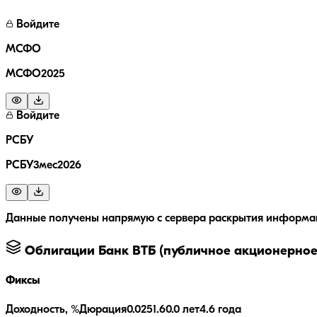
Войдите
МСФО
МСФО2025
Войдите
РСБУ
РСБУ3мес2026
Данные получены напрямую с сервера раскрытия информац
Облигации
Банк ВТБ (публичное акционерное
Фиксы
Доходность, %
Дюрация
0.0
251.6
0.0 лет
4.6 года