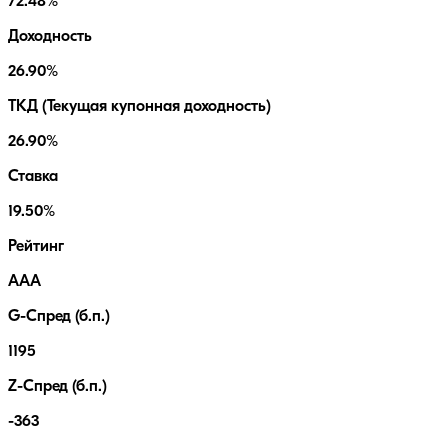
72.48%
Доходность
26.90%
ТКД (Текущая купонная доходность)
26.90%
Ставка
19.50%
Рейтинг
AAA
G-Спред (б.п.)
1195
Z-Спред (б.п.)
-363