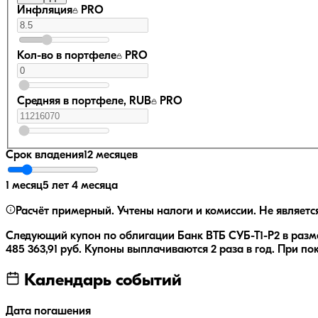
Инфляция
PRO
Кол-во в портфеле
PRO
Средняя в портфеле, RUB
PRO
Срок владения
12 месяцев
1 месяц
5 лет 4 месяца
Расчёт примерный. Учтены налоги и комиссии. Не являетс
Следующий купон по облигации
Банк ВТБ СУБ-Т1-Р2
в разм
485 363,91
руб.
Купоны выплачиваются
2 раза
в год.
При пок
Календарь событий
Дата погашения