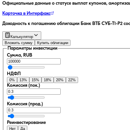
Официальные данные о статусе выплат купонов, амортиза
Карточка в Интерфакс
Доходность к погашению облигации
Банк ВТБ СУБ-Т1-Р2
со
Калькулятор
Вложить сумму
Купить облигации
Параметры инвестиции
Сумма, RUB
НДФЛ
0
%
13
%
15
%
18
%
20
%
22
%
Комиссия (пок.)
Комиссия (прод.)
Реинвестирование
Нет
Да