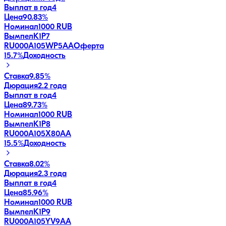
Выплат в год
4
Цена
90.83%
Номинал
1000 RUB
ВымпелК1Р7
RU000A105WP5
AA
Оферта
15.7
%
Доходность
Ставка
9.85%
Дюрация
2.2 года
Выплат в год
4
Цена
89.73%
Номинал
1000 RUB
ВымпелК1Р8
RU000A105X80
AA
15.5
%
Доходность
Ставка
8.02%
Дюрация
2.3 года
Выплат в год
4
Цена
85.96%
Номинал
1000 RUB
ВымпелК1Р9
RU000A105YV9
AA