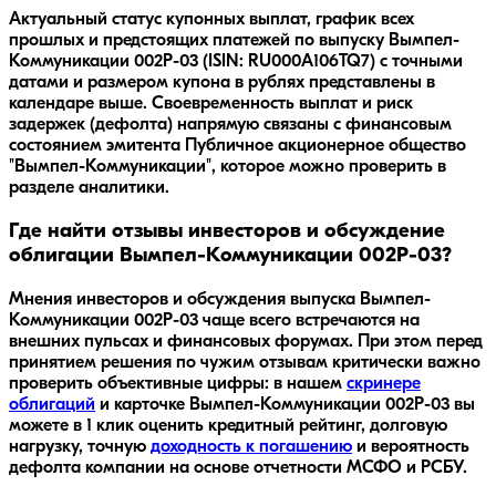
Актуальный статус купонных выплат, график всех
прошлых и предстоящих платежей по выпуску Вымпел-
Коммуникации 002Р-03 (ISIN: RU000A106TQ7) с точными
датами и размером купона в рублях представлены в
календаре выше. Своевременность выплат и риск
задержек (дефолта) напрямую связаны с финансовым
состоянием эмитента Публичное акционерное общество
"Вымпел-Коммуникации", которое можно проверить в
разделе аналитики.
Где найти отзывы инвесторов и обсуждение
облигации Вымпел-Коммуникации 002Р-03?
Мнения инвесторов и обсуждения выпуска
Вымпел-
Коммуникации 002Р-03
чаще всего встречаются на
внешних пульсах и финансовых форумах. При этом перед
принятием решения по чужим отзывам критически важно
проверить объективные цифры: в нашем
скринере
облигаций
и карточке
Вымпел-Коммуникации 002Р-03
вы
можете в 1 клик оценить кредитный рейтинг, долговую
нагрузку, точную
доходность к погашению
и вероятность
дефолта компании на основе отчетности МСФО и РСБУ.