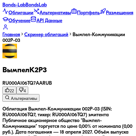
Bonds
-Lab
Bonds
Lab
Облигации
Альтернативы
Портфель
Размещения
Обучение
API Данные
Главная
Скринер облигаций
Вымпел-Коммуникации
002Р-03
ВымпелК2Р3
RU000A106TQ7
AA
RUB
22
4
Альтернативы
Облигация Вымпел-Коммуникации 002Р-03 (ISIN:
RU000A106TQ7, тикер: RU000A106TQ7) эмитента
Публичное акционерное общество "Вымпел-
Коммуникации" торгуется по цене 0,00% от номинала (0,00
руб.).
Дата погашения — 18 апреля 2027.
Объём выпуска