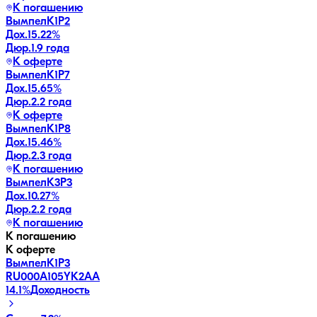
К погашению
ВымпелК1Р2
Дох.
15.22
%
Дюр.
1.9 года
К оферте
ВымпелК1Р7
Дох.
15.65
%
Дюр.
2.2 года
К оферте
ВымпелК1Р8
Дох.
15.46
%
Дюр.
2.3 года
К погашению
ВымпелК3Р3
Дох.
10.27
%
Дюр.
2.2 года
К погашению
К погашению
К оферте
ВымпелК1Р3
RU000A105YK2
AA
14.1
%
Доходность