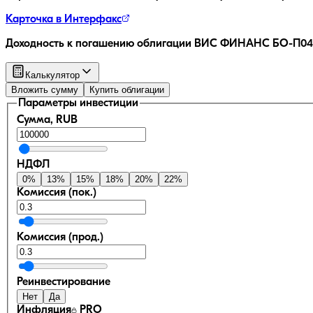
Карточка в Интерфакс
Доходность к погашению облигации
ВИС ФИНАНС БО-П04
Калькулятор
Вложить сумму
Купить облигации
Параметры инвестиции
Сумма, RUB
НДФЛ
0
%
13
%
15
%
18
%
20
%
22
%
Комиссия (пок.)
Комиссия (прод.)
Реинвестирование
Нет
Да
Инфляция
PRO