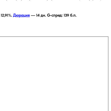
—
12,91
%.
Дюрация
—
14
дн.
G-спред:
139
б.п.