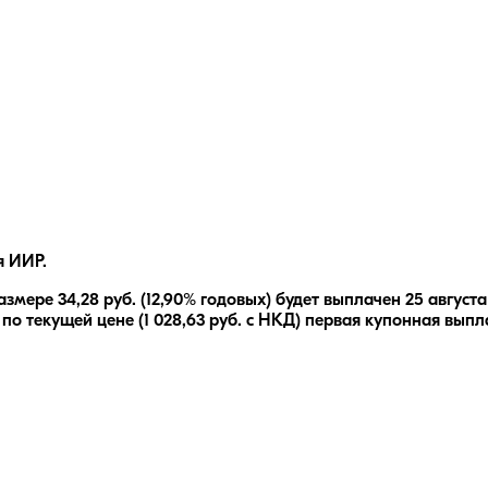
я ИИР.
азмере
34,28
руб.
(12,90% годовых)
будет выплачен
25 августа
 по текущей цене (
1 028,63
руб. с НКД) первая купонная выпл