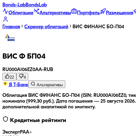
Bonds
-Lab
Bonds
Lab
Облигации
Альтернативы
Портфель
Размещения
Главная
Скринер облигаций
ВИС ФИНАНС БО-П04
ВИС Ф БП04
RU000A106EZ0
AA-
RUB
22
4
В Т-Банк
Альтернативы
Облигация ВИС ФИНАНС БО-П04 (ISIN: RU000A106EZ0, тике
номинала (999,30 руб.).
Дата погашения — 25 августа 2026.
дополнительной аналитикой по эмитенту.
Кредитные рейтинги
ЭкспертРА
A+