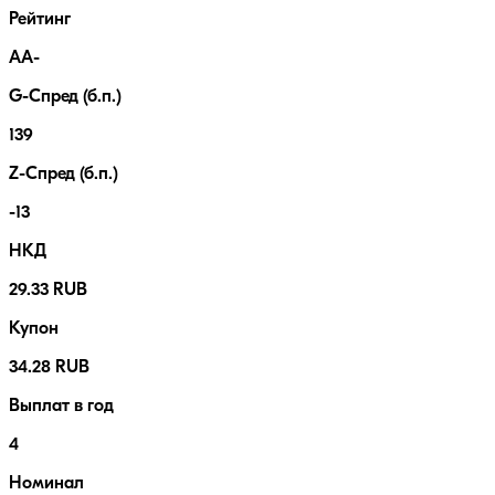
Рейтинг
AA-
G-Спред (б.п.)
139
Z-Спред (б.п.)
-13
НКД
29.33 RUB
Купон
34.28 RUB
Выплат в год
4
Номинал