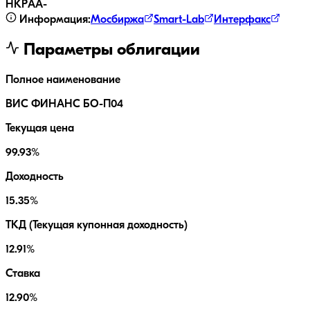
НКР
AA-
Информация:
Мосбиржа
Smart-Lab
Интерфакс
Параметры облигации
Полное наименование
ВИС ФИНАНС БО-П04
Текущая цена
99.93%
Доходность
15.35%
ТКД (Текущая купонная доходность)
12.91%
Ставка
12.90%