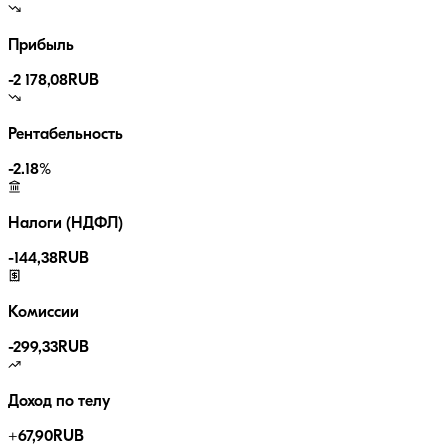
Прибыль
-2 178,08
RUB
Рентабельность
-2.18
%
Налоги (НДФЛ)
-
144,38
RUB
Комиссии
-
299,33
RUB
Доход по телу
+
67,90
RUB