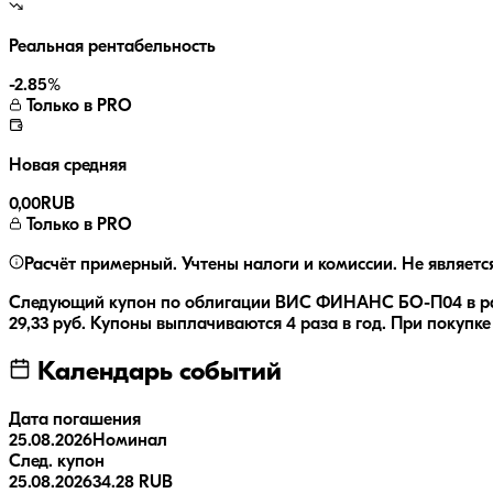
Реальная рентабельность
-2.85
%
Только в PRO
Новая средняя
0,00
RUB
Только в PRO
Расчёт примерный. Учтены налоги и комиссии. Не являетс
Следующий купон по облигации
ВИС ФИНАНС БО-П04
в р
29,33
руб.
Купоны выплачиваются
4 раза
в год.
При покупке
Календарь событий
Дата погашения
25.08.2026
Номинал
След. купон
25.08.2026
34.28 RUB