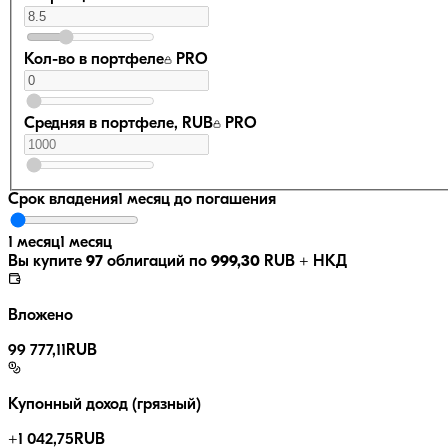
Кол-во в портфеле
PRO
Средняя в портфеле, RUB
PRO
Срок владения
1 месяц
до погашения
1 месяц
1 месяц
Вы купите
97
облигаций по
999,30
RUB
+ НКД
Вложено
99 777,11
RUB
Купонный доход (грязный)
+
1 042,75
RUB