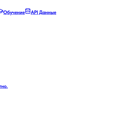
Обучение
API Данные
тно.