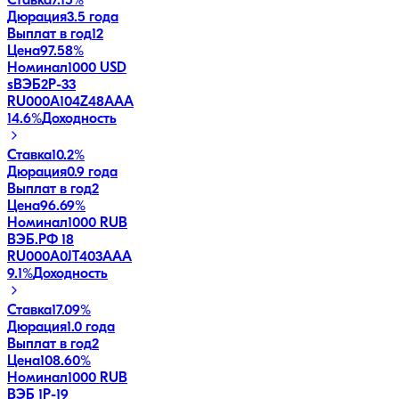
Ставка
7.15%
Дюрация
3.5 года
Выплат в год
12
Цена
97.58%
Номинал
1000 USD
sВЭБ2P-33
RU000A104Z48
AAA
14.6
%
Доходность
Ставка
10.2%
Дюрация
0.9 года
Выплат в год
2
Цена
96.69%
Номинал
1000 RUB
ВЭБ.РФ 18
RU000A0JT403
AAA
9.1
%
Доходность
Ставка
17.09%
Дюрация
1.0 года
Выплат в год
2
Цена
108.60%
Номинал
1000 RUB
ВЭБ 1P-19