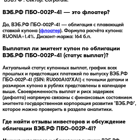
"ВЭБ.РФ". Сектор: Corporate.
ВЭБ.РФ ПБО-002Р-41 — это флоатер?
Да,
ВЭБ.РФ ПБО-002Р-41
— облигация с плавающей
ставкой купона (
флоатер
).
Формула расчёта купона:
RUONIA+1.4%.
Дисконт-маржа: 164 б.п.
Выплатил ли эмитент купон по облигации
ВЭБ.РФ ПБО-002Р-41 (статус выплат)?
Актуальный статус купонных выплат, график всех
прошлых и предстоящих платежей по выпуску ВЭБ.РФ
ПБО-002Р-41 (ISIN: RU000A107XA1) с точными датами и
размером купона в рублях представлены в календаре
выше. Своевременность выплат и риск задержек
(дефолта) напрямую связаны с финансовым состоянием
эмитента государственная корпорация развития "ВЭБ.РФ",
которое можно проверить в разделе аналитики.
Где найти отзывы инвесторов и обсуждение
облигации ВЭБ.РФ ПБО-002Р-41?