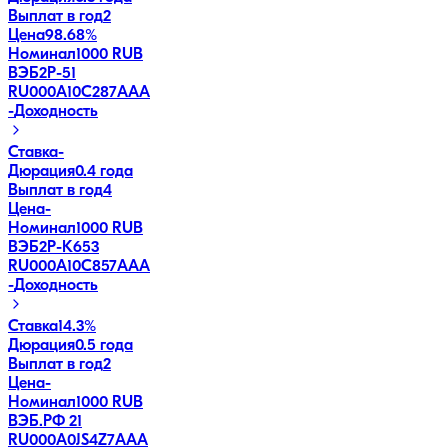
Выплат в год
2
Цена
98.68%
Номинал
1000 RUB
ВЭБ2Р-51
RU000A10C287
AAA
-
Доходность
Ставка
-
Дюрация
0.4 года
Выплат в год
4
Цена
-
Номинал
1000 RUB
ВЭБ2Р-К653
RU000A10C857
AAA
-
Доходность
Ставка
14.3%
Дюрация
0.5 года
Выплат в год
2
Цена
-
Номинал
1000 RUB
ВЭБ.РФ 21
RU000A0JS4Z7
AAA