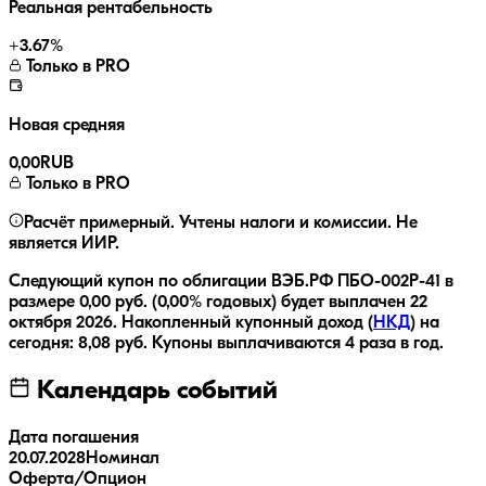
Реальная рентабельность
+
3.67
%
Только в PRO
Новая средняя
0,00
RUB
Только в PRO
Расчёт примерный. Учтены налоги и комиссии. Не
является ИИР.
Следующий купон по облигации
ВЭБ.РФ ПБО-002Р-41
в
размере
0,00
руб.
(0,00% годовых)
будет выплачен
22
октября 2026
.
Накопленный купонный доход (
НКД
) на
сегодня:
8,08
руб.
Купоны выплачиваются
4 раза
в год.
Календарь событий
Дата погашения
20.07.2028
Номинал
Оферта/Опцион