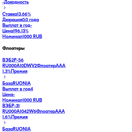
-
Доходность
Ставка
13.66%
Дюрация
0.0 года
Выплат в год
-
Цена
196.13%
Номинал
1000 RUB
Флоатеры
ВЭБ2Р-56
RU000A10DWV2
Флоатер
AAA
1.3
%
Премия
База
RUONIA
Выплат в год
4
Цена
-
Номинал
1000 RUB
ВЭБP-31
RU000A1042W6
Флоатер
AAA
1.6
%
Премия
База
RUONIA