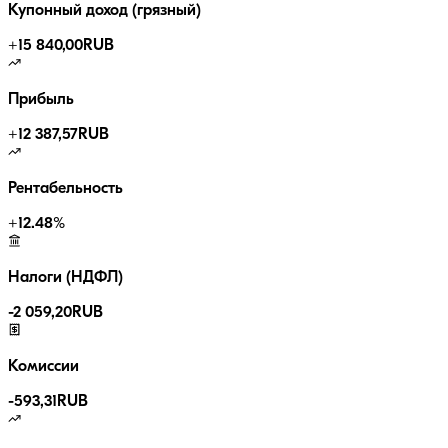
Купонный доход (грязный)
+
15 840,00
RUB
Прибыль
+
12 387,57
RUB
Рентабельность
+
12.48
%
Налоги (НДФЛ)
-
2 059,20
RUB
Комиссии
-
593,31
RUB