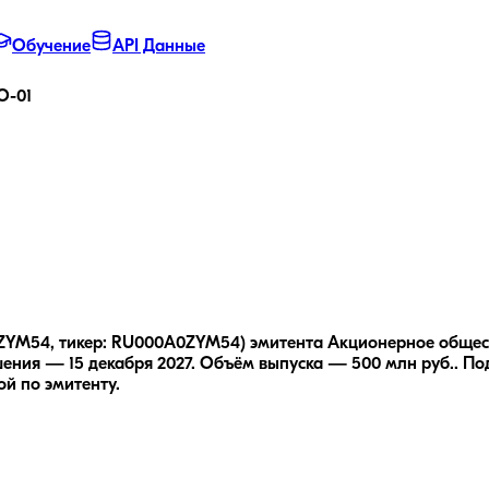
Обучение
API Данные
О-01
ZYM54, тикер: RU000A0ZYM54) эмитента Акционерное общес
ения — 15 декабря 2027.
Объём выпуска — 500 млн руб..
По
й по эмитенту.