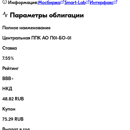
Информация:
Мосбиржа
Smart-Lab
Интерфакс
Параметры облигации
Полное наименование
Центральная ППК АО П01-БО-01
Ставка
7.55%
Рейтинг
BBB+
НКД
48.82 RUB
Купон
75.29 RUB
Выплат в год