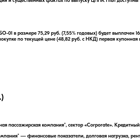
ции и существенных фактах по выпуску
ЦППК П1Б1
доступны 
БО-01
в размере
75,29
руб.
(7,55% годовых)
будет выплачен
1
окупке по текущей цене (
48,82
руб. с НКД) первая купонная 
)
я пассажирская компания", сектор «Corporate». Кредитный 
мпания" — финансовые показатели, долговая нагрузка, рент