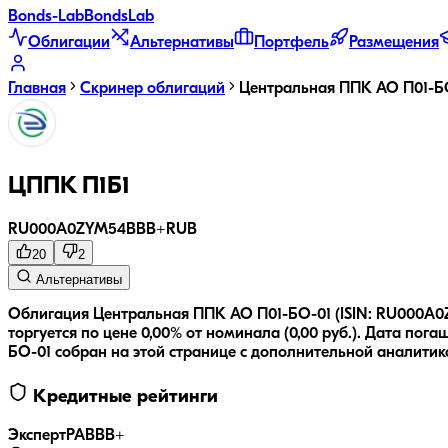
Bonds
-Lab
Bonds
Lab
Облигации
Альтернативы
Портфель
Размещения
Главная
Скринер облигаций
Центральная ППК АО П01-Б
ЦППК П1Б1
RU000A0ZYM54
BBB+
RUB
20
2
Альтернативы
Облигация Центральная ППК АО П01-БО-01 (ISIN: RU000A0
торгуется по цене 0,00% от номинала (0,00 руб.).
Дата погаш
БО-01
собран на этой странице с дополнительной аналитико
Кредитные рейтинги
ЭкспертРА
BBB+