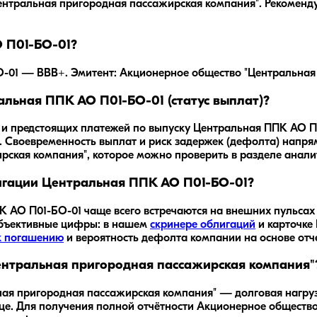
нтральная пригородная пассажирская компания"
. Рекоменд
 П01-БО-01?
01 — BBB+. Эмитент: Акционерное общество "Центральная п
льная ППК АО П01-БО-01 (статус выплат)?
 и предстоящих платежей по выпуску Центральная ППК АО П
. Своевременность выплат и риск задержек (дефолта) напр
ская компания", которое можно проверить в разделе анали
игации Центральная ППК АО П01-БО-01?
К АО П01-БО-01
чаще всего встречаются на внешних пульса
объективные цифры: в нашем
скринере облигаций
и карточке
к погашению
и вероятность дефолта компании на основе от
ентральная пригородная пассажирская компания"
я пригородная пассажирская компания" — долговая нагрузк
ице. Для получения полной отчётности Акционерное обществ