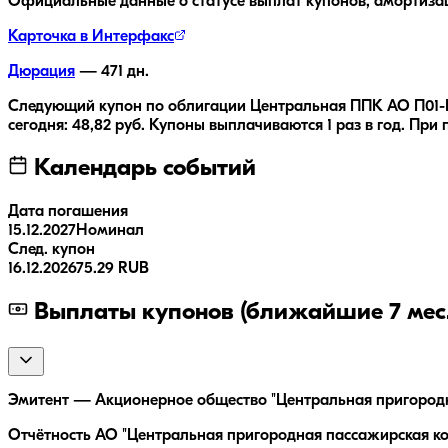
Официальные данные о статусе выплат купонов, амортиза
Карточка в Интерфакс
Дюрация
—
471
дн.
Следующий купон по облигации
Центральная ППК АО П01-
сегодня:
48,82
руб.
Купоны выплачиваются
1 раз
в год.
При п
Календарь событий
Дата погашения
15.12.2027
Номинал
След. купон
16.12.2026
75.29 RUB
Выплаты купонов (ближайшие 7 мес.
Эмитент — Акционерное общество "Центральная пригородна
Отчётность АО "Центральная пригородная пассажирская ко