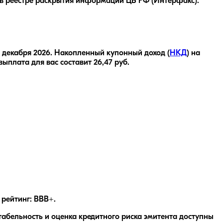
в реестре раскрытия информации ЦБ РФ (Интерфакс).
6 декабря 2026
.
Накопленный купонный доход (
НКД
) на
выплата для вас составит
26,47
руб.
рейтинг: BBB+.
абельность и оценка кредитного риска эмитента доступны