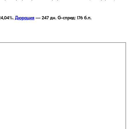
24,04
%.
Дюрация
—
247
дн.
G-спред:
176
б.п.