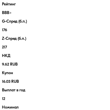
Рейтинг
BBB+
G-Спред (б.п.)
176
Z-Спред (б.п.)
217
НКД
9.62 RUB
Купон
16.03 RUB
Выплат в год
12
Номинал