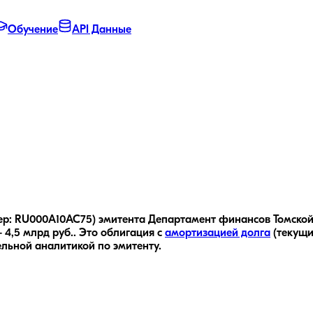
Обучение
API Данные
ер: RU000A10AC75) эмитента Департамент финансов Томской о
4,5 млрд руб..
Это облигация с
амортизацией долга
(текущи
ельной аналитикой по эмитенту.