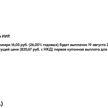
я ИИР.
азмере
16,03
руб.
(26,00% годовых)
будет выплачен
19 августа 
кущей цене (
820,67
руб. с НКД) первая купонная выплата для
)