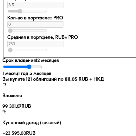
Кол-во в портфеле
PRO
Средняя в портфеле, RUB
PRO
Срок владения
12 месяцев
1 месяц
1 год 5 месяцев
Вы купите
121
облигаций по
811,05
RUB
+ НКД
Вложено
99 301,07
RUB
Купонный доход (грязный)
+
23 595,00
RUB