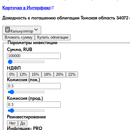
Карточка в Интерфакс
Доходность к погашению облигации
Томская область 34072
Калькулятор
Вложить сумму
Купить облигации
Параметры инвестиции
Сумма, RUB
НДФЛ
0
%
13
%
15
%
18
%
20
%
22
%
Комиссия (пок.)
Комиссия (прод.)
Реинвестирование
Нет
Да
Инфляция
PRO