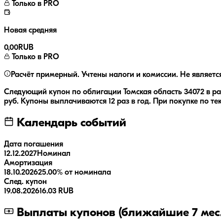
Только в PRO
Новая средняя
0,00
RUB
Только в PRO
Расчёт примерный. Учтены налоги и комиссии. Не являетс
Следующий купон по облигации
Томская область 34072
в р
руб.
Купоны выплачиваются
12 раз
в год.
При покупке по те
Календарь событий
Дата погашения
12.12.2027
Номинал
Амортизация
18.10.2026
25.00% от номинала
След. купон
19.08.2026
16.03 RUB
Выплаты купонов (ближайшие 7 мес.