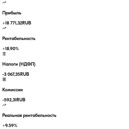
Прибыль
+
18 771,32
RUB
Рентабельность
+
18.90
%
Налоги (НДФЛ)
-
3 067,35
RUB
Комиссии
-
592,31
RUB
Реальная рентабельность
+
9.59
%