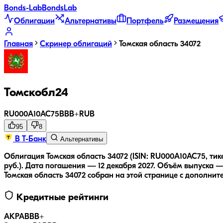
Bonds
-Lab
Bonds
Lab
Облигации
Альтернативы
Портфель
Размещения
Главная
Скринер облигаций
Томская область 34072
Томскобл24
RU000A10AC75
BBB+
RUB
95
8
В Т-Банк
Альтернативы
Облигация Томская область 34072 (ISIN: RU000A10AC75, тик
руб.).
Дата погашения — 12 декабря 2027.
Объём выпуска — 
Томская область 34072
собран на этой странице с дополнит
Кредитные рейтинги
АКРА
BBB+