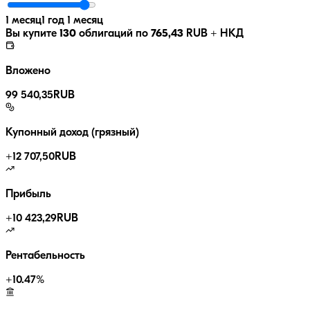
1 месяц
1 год 1 месяц
Вы купите
130
облигаций по
765,43
RUB
+ НКД
Вложено
99 540,35
RUB
Купонный доход (грязный)
+
12 707,50
RUB
Прибыль
+
10 423,29
RUB
Рентабельность
+
10.47
%