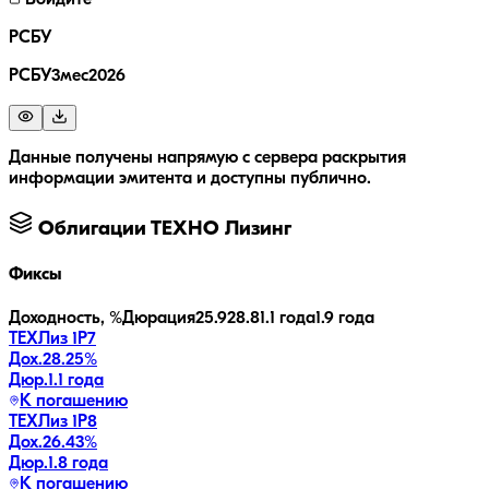
Войдите
РСБУ
РСБУ3мес2026
Данные получены напрямую с сервера раскрытия
информации эмитента и доступны публично.
Облигации
ТЕХНО Лизинг
Фиксы
Доходность, %
Дюрация
25.9
28.8
1.1 года
1.9 года
ТЕХЛиз 1P7
Дох.
28.25
%
Дюр.
1.1 года
К погашению
ТЕХЛиз 1P8
Дох.
26.43
%
Дюр.
1.8 года
К погашению