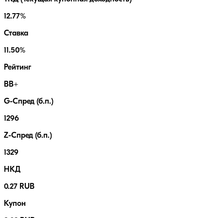
12.77%
Ставка
11.50%
Рейтинг
BB+
G-Спред (б.п.)
1296
Z-Спред (б.п.)
1329
НКД
0.27 RUB
Купон