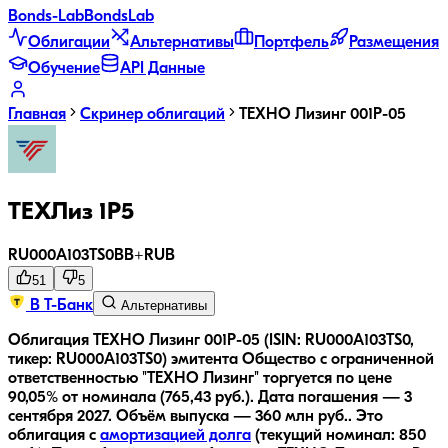
Bonds
-Lab
Bonds
Lab
Облигации
Альтернативы
Портфель
Размещения
Обучение
API Данные
Главная
Скринер облигаций
ТЕХНО Лизинг 001P-05
ТЕХЛиз 1P5
RU000A103TS0
BB+
RUB
51
5
В Т-Банк
Альтернативы
Облигация ТЕХНО Лизинг 001P-05 (ISIN: RU000A103TS0,
тикер: RU000A103TS0) эмитента Общество с ограниченной
ответственностью "ТЕХНО Лизинг" торгуется по цене
90,05% от номинала (765,43 руб.).
Дата погашения — 3
сентября 2027.
Объём выпуска — 360 млн руб..
Это
облигация с
амортизацией долга
(текущий номинал:
850