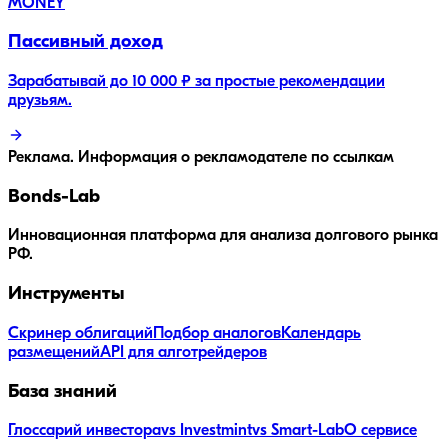
MONEY
Пассивный доход
Зарабатывай до 10 000 ₽ за простые рекомендации
друзьям.
Реклама. Информация о рекламодателе по ссылкам
Bonds
-Lab
Инновационная платформа для анализа долгового рынка
РФ.
Инструменты
Скринер облигаций
Подбор аналогов
Календарь
размещений
API для алготрейдеров
База знаний
Глоссарий инвестора
vs Investmint
vs Smart-Lab
О сервисе