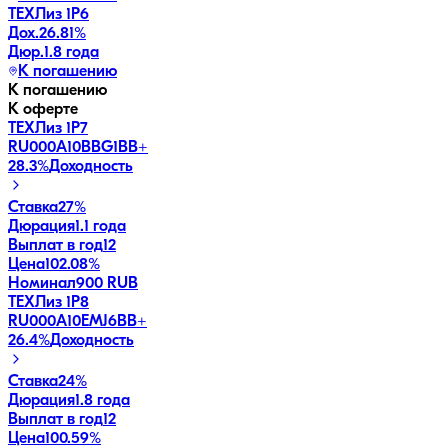
ТЕХЛиз 1P6
Дох.
26.81
%
Дюр.
1.8 года
К погашению
К погашению
К оферте
ТЕХЛиз 1P7
RU000A10BBG1
BB+
28.3
%
Доходность
Ставка
27%
Дюрация
1.1 года
Выплат в год
12
Цена
102.08%
Номинал
900 RUB
ТЕХЛиз 1P8
RU000A10EMJ6
BB+
26.4
%
Доходность
Ставка
24%
Дюрация
1.8 года
Выплат в год
12
Цена
100.59%