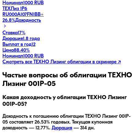
Номинал
1000 RUB
ТЕХЛиз 1P6
RU000A107FN1
BB+
26.8
%
Доходность
Ставка
17%
Дюрация
1.8 года
Выплат в год
12
Цена
88.40%
Номинал
1000 RUB
Смотреть все
ТЕХНО Лизинг
облигации в скринере ↗
Частые вопросы об облигации
ТЕХНО
Лизинг 001P-05
Какая доходность у облигации ТЕХНО Лизинг
001P-05?
Доходность к погашению облигации
ТЕХНО Лизинг 001P-
05
составляет
26.53
% годовых.
Текущая купонная
доходность — 12.77%.
Дюрация
—
314
дн.