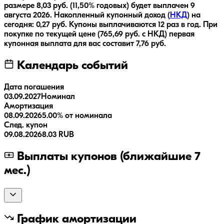
размере
8,03
руб.
(11,50% годовых)
будет выплачен
9
августа 2026
.
Накопленный купонный доход (
НКД
) на
сегодня:
0,27
руб.
Купоны выплачиваются
12 раз
в год.
При
покупке по текущей цене (
765,69
руб. с НКД) первая
купонная выплата для вас составит
7,76
руб.
Календарь событий
Дата погашения
03.09.2027
Номинал
Амортизация
08.09.2026
5.00% от номинала
След. купон
09.08.2026
8.03 RUB
Выплаты купонов (ближайшие 7
мес.)
График амортизации