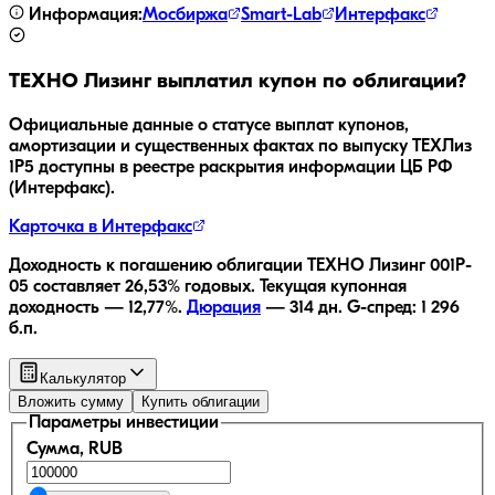
Информация:
Мосбиржа
Smart-Lab
Интерфакс
ТЕХНО Лизинг
выплатил купон по облигации?
Официальные данные о статусе выплат купонов,
амортизации и существенных фактах по выпуску
ТЕХЛиз
1P5
доступны в реестре раскрытия информации ЦБ РФ
(Интерфакс).
Карточка в Интерфакс
Доходность к погашению облигации
ТЕХНО Лизинг 001P-
05
составляет
26,53
% годовых.
Текущая купонная
доходность —
12,77
%.
Дюрация
—
314
дн.
G-спред:
1 296
б.п.
Калькулятор
Вложить сумму
Купить облигации
Параметры инвестиции
Сумма, RUB