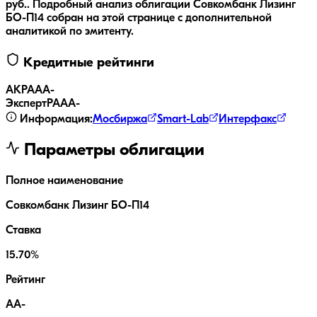
руб..
Подробный анализ облигации
Совкомбанк Лизинг
БО-П14
собран на этой странице с дополнительной
аналитикой по эмитенту.
Кредитные рейтинги
АКРА
AA-
ЭкспертРА
AA-
Информация:
Мосбиржа
Smart-Lab
Интерфакс
Параметры облигации
Полное наименование
Совкомбанк Лизинг БО-П14
Ставка
15.70%
Рейтинг
AA-