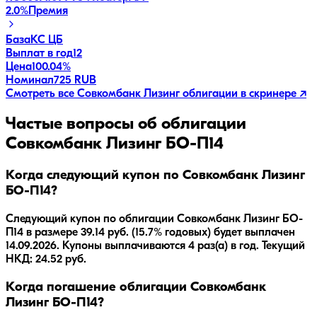
2.0
%
Премия
База
КС ЦБ
Выплат в год
12
Цена
100.04%
Номинал
725 RUB
Смотреть все
Совкомбанк Лизинг
облигации в скринере ↗
Частые вопросы об облигации
Совкомбанк Лизинг БО-П14
Когда следующий купон по Совкомбанк Лизинг
БО-П14?
Следующий купон по облигации Совкомбанк Лизинг БО-
П14 в размере 39.14 руб. (15.7% годовых) будет выплачен
14.09.2026. Купоны выплачиваются 4 раз(а) в год. Текущий
НКД: 24.52 руб.
Когда погашение облигации Совкомбанк
Лизинг БО-П14?