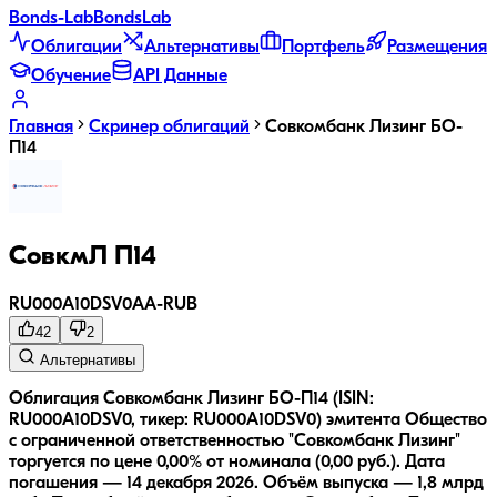
Bonds
-Lab
Bonds
Lab
Облигации
Альтернативы
Портфель
Размещения
Обучение
API Данные
Главная
Скринер облигаций
Совкомбанк Лизинг БО-
П14
СовкмЛ П14
RU000A10DSV0
AA-
RUB
42
2
Альтернативы
Облигация Совкомбанк Лизинг БО-П14 (ISIN:
RU000A10DSV0, тикер: RU000A10DSV0) эмитента Общество
с ограниченной ответственностью "Совкомбанк Лизинг"
торгуется по цене 0,00% от номинала (0,00 руб.).
Дата
погашения — 14 декабря 2026.
Объём выпуска — 1,8 млрд