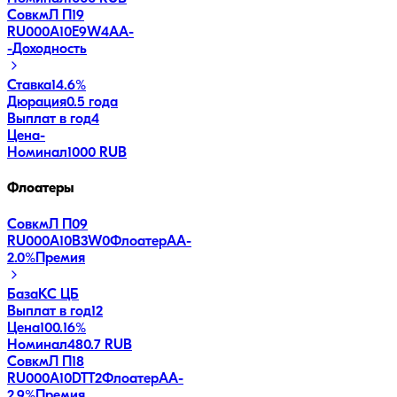
СовкмЛ П19
RU000A10E9W4
AA-
-
Доходность
Ставка
14.6%
Дюрация
0.5 года
Выплат в год
4
Цена
-
Номинал
1000 RUB
Флоатеры
СовкмЛ П09
RU000A10B3W0
Флоатер
AA-
2.0
%
Премия
База
КС ЦБ
Выплат в год
12
Цена
100.16%
Номинал
480.7 RUB
СовкмЛ П18
RU000A10DTT2
Флоатер
AA-
2.9
%
Премия