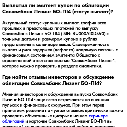
Выплатил ли эмитент купон по облигации
Совкомбанк Лизинг БО-П14 (статус выплат)?
Актуальный статус купонных выплат, график всех
прошлых и предстоящих платежей по выпуску
Совкомбанк Лизинг БО-П14 (ISIN: RU000A10DSV0) с
точными датами и размером купона в рублях
представлены в календаре выше. Своевременность
выплат и риск задержек (дефолта) напрямую связаны с
финансовым состоянием эмитента Общество с
ограниченной ответственностью "Совкомбанк Лизинг",
которое можно проверить в разделе аналитики.
Где найти отзывы инвесторов и обсуждение
облигации Совкомбанк Лизинг БО-П14?
Мнения инвесторов и обсуждения выпуска
Совкомбанк
Лизинг БО-П14
чаще всего встречаются на внешних
пульсах и финансовых форумах. При этом перед
принятием решения по чужим отзывам критически важно
проверить объективные цифры: в нашем
скринере
облигаций
и карточке
Совкомбанк Лизинг БО-П14
вы