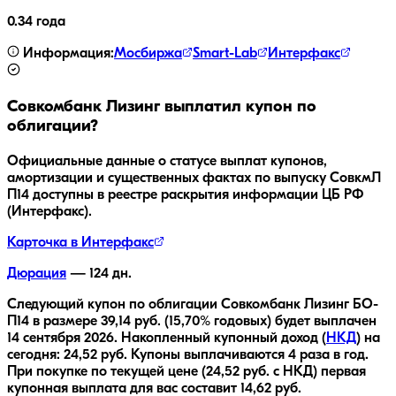
0.34 года
Информация:
Мосбиржа
Smart-Lab
Интерфакс
Совкомбанк Лизинг
выплатил купон по
облигации?
Официальные данные о статусе выплат купонов,
амортизации и существенных фактах по выпуску
СовкмЛ
П14
доступны в реестре раскрытия информации ЦБ РФ
(Интерфакс).
Карточка в Интерфакс
Дюрация
—
124
дн.
Следующий купон по облигации
Совкомбанк Лизинг БО-
П14
в размере
39,14
руб.
(15,70% годовых)
будет выплачен
14 сентября 2026
.
Накопленный купонный доход (
НКД
) на
сегодня:
24,52
руб.
Купоны выплачиваются
4 раза
в год.
При покупке по текущей цене (
24,52
руб. с НКД) первая
купонная выплата для вас составит
14,62
руб.