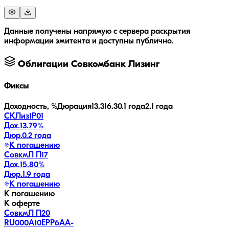
Данные получены напрямую с сервера раскрытия
информации эмитента и доступны публично.
Облигации
Совкомбанк Лизинг
Фиксы
Доходность, %
Дюрация
13.3
16.3
0.1 года
2.1 года
СКЛиз1Р01
Дох.
13.79
%
Дюр.
0.2 года
К погашению
СовкмЛ П17
Дох.
15.80
%
Дюр.
1.9 года
К погашению
К погашению
К оферте
СовкмЛ П20
RU000A10EPP6
AA-