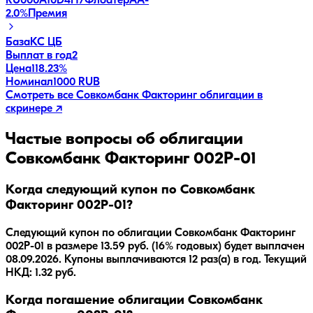
RU000A10D4H7
Флоатер
AA-
2.0
%
Премия
База
КС ЦБ
Выплат в год
2
Цена
118.23%
Номинал
1000 RUB
Смотреть все
Совкомбанк Факторинг
облигации в
скринере ↗
Частые вопросы об облигации
Совкомбанк Факторинг 002P-01
Когда следующий купон по Совкомбанк
Факторинг 002P-01?
Следующий купон по облигации Совкомбанк Факторинг
002P-01 в размере 13.59 руб. (16% годовых) будет выплачен
08.09.2026. Купоны выплачиваются 12 раз(а) в год. Текущий
НКД: 1.32 руб.
Когда погашение облигации Совкомбанк