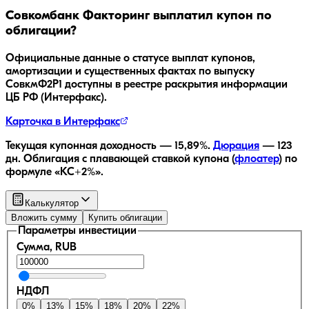
Совкомбанк Факторинг
выплатил купон по
облигации?
Официальные данные о статусе выплат купонов,
амортизации и существенных фактах по выпуску
СовкмФ2Р1
доступны в реестре раскрытия информации
ЦБ РФ (Интерфакс).
Карточка в Интерфакс
Текущая купонная доходность —
15,89
%.
Дюрация
—
123
дн.
Облигация с плавающей ставкой купона (
флоатер
)
по
формуле «КС+2%»
.
Калькулятор
Вложить сумму
Купить облигации
Параметры инвестиции
Сумма, RUB
НДФЛ
0
%
13
%
15
%
18
%
20
%
22
%