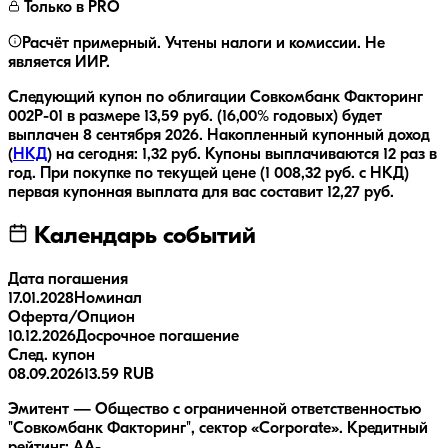
Только в PRO
Расчёт примерный. Учтены налоги и комиссии. Не
является ИИР.
Следующий купон по облигации
Совкомбанк Факторинг
002P-01
в размере
13,59
руб.
(16,00% годовых)
будет
выплачен
8 сентября 2026
.
Накопленный купонный доход
(
НКД
) на сегодня:
1,32
руб.
Купоны выплачиваются
12 раз
в
год.
При покупке по текущей цене (
1 008,32
руб. с НКД)
первая купонная выплата для вас составит
12,27
руб.
Календарь событий
Дата погашения
17.01.2028
Номинал
Оферта/Опцион
10.12.2026
Досрочное погашение
След. купон
08.09.2026
13.59 RUB
Эмитент — Общество с ограниченной ответственностью
"Совкомбанк Факторинг", сектор «Corporate». Кредитный
рейтинг: AA-.