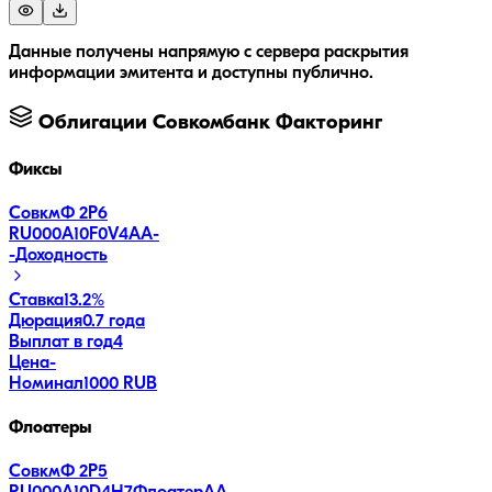
Данные получены напрямую с сервера раскрытия
информации эмитента и доступны публично.
Облигации
Совкомбанк Факторинг
Фиксы
СовкмФ 2Р6
RU000A10F0V4
AA-
-
Доходность
Ставка
13.2%
Дюрация
0.7 года
Выплат в год
4
Цена
-
Номинал
1000 RUB
Флоатеры
СовкмФ 2Р5