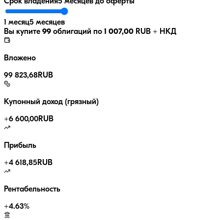
Срок владения
5 месяцев
до оферты
1 месяц
5 месяцев
Вы купите
99
облигаций по
1 007,00
RUB
+ НКД
Вложено
99 823,68
RUB
Купонный доход (грязный)
+
6 600,00
RUB
Прибыль
+
4 618,85
RUB
Рентабельность
+
4.63
%