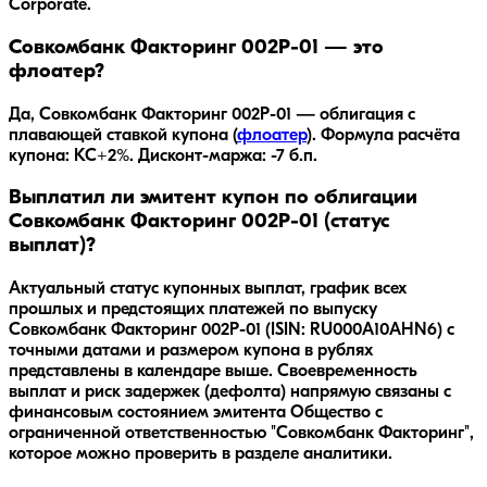
Corporate.
Совкомбанк Факторинг 002P-01 — это
флоатер?
Да,
Совкомбанк Факторинг 002P-01
— облигация с
плавающей ставкой купона (
флоатер
).
Формула расчёта
купона: КС+2%.
Дисконт-маржа: -7 б.п.
Выплатил ли эмитент купон по облигации
Совкомбанк Факторинг 002P-01 (статус
выплат)?
Актуальный статус купонных выплат, график всех
прошлых и предстоящих платежей по выпуску
Совкомбанк Факторинг 002P-01 (ISIN: RU000A10AHN6) с
точными датами и размером купона в рублях
представлены в календаре выше. Своевременность
выплат и риск задержек (дефолта) напрямую связаны с
финансовым состоянием эмитента Общество с
ограниченной ответственностью "Совкомбанк Факторинг",
которое можно проверить в разделе аналитики.