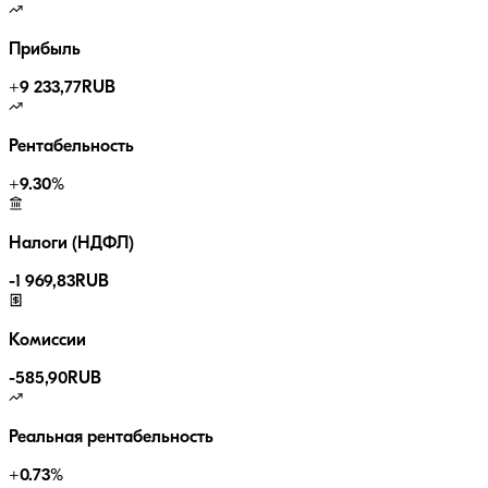
Прибыль
+
9 233,77
RUB
Рентабельность
+
9.30
%
Налоги (НДФЛ)
-
1 969,83
RUB
Комиссии
-
585,90
RUB
Реальная рентабельность
+
0.73
%