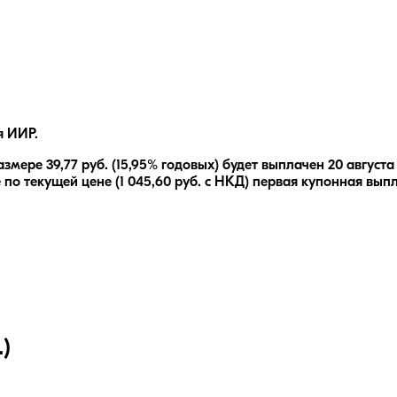
я ИИР.
азмере
39,77
руб.
(15,95% годовых)
будет выплачен
20 августа
 по текущей цене (
1 045,60
руб. с НКД) первая купонная выпл
)