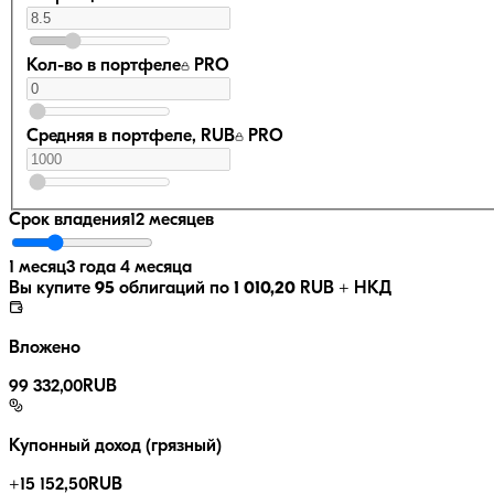
Кол-во в портфеле
PRO
Средняя в портфеле, RUB
PRO
Срок владения
12 месяцев
1 месяц
3 года 4 месяца
Вы купите
95
облигаций по
1 010,20
RUB
+ НКД
Вложено
99 332,00
RUB
Купонный доход (грязный)
+
15 152,50
RUB