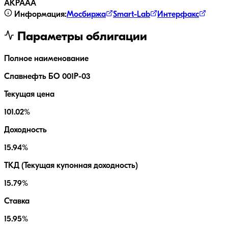
АКРА
AA
Информация:
Мосбиржа
Smart-Lab
Интерфакс
Параметры облигации
Полное наименование
Славнефть БО 001Р-03
Текущая цена
101.02%
Доходность
15.94%
ТКД (Текущая купонная доходность)
15.79%
Ставка
15.95%