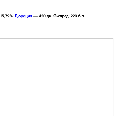
—
15,79
%.
Дюрация
—
420
дн.
G-спред:
229
б.п.