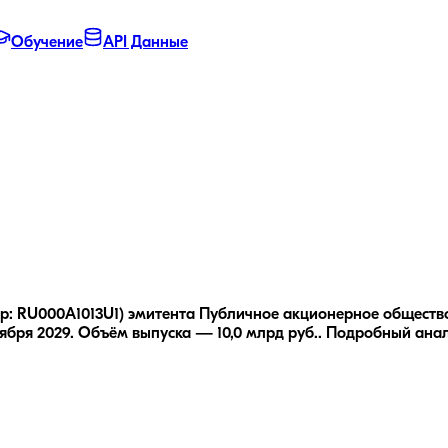
Обучение
API Данные
ер: RU000A1013U1) эмитента Публичное акционерное обществ
ября 2029.
Объём выпуска — 10,0 млрд руб..
Подробный ана