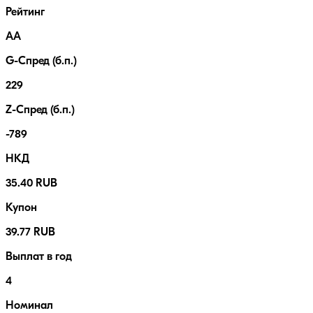
Рейтинг
AA
G-Спред (б.п.)
229
Z-Спред (б.п.)
-789
НКД
35.40 RUB
Купон
39.77 RUB
Выплат в год
4
Номинал