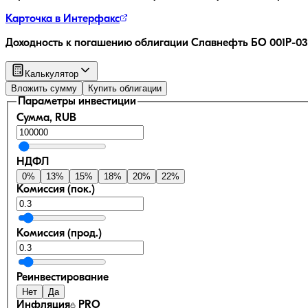
Карточка в Интерфакс
Доходность к погашению облигации
Славнефть БО 001Р-03
Калькулятор
Вложить сумму
Купить облигации
Параметры инвестиции
Сумма, RUB
НДФЛ
0
%
13
%
15
%
18
%
20
%
22
%
Комиссия (пок.)
Комиссия (прод.)
Реинвестирование
Нет
Да
Инфляция
PRO