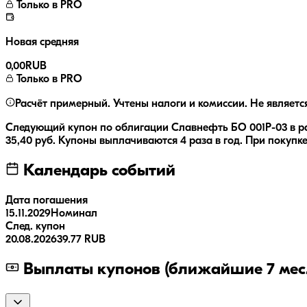
Только в PRO
Новая средняя
0,00
RUB
Только в PRO
Расчёт примерный. Учтены налоги и комиссии. Не являетс
Следующий купон по облигации
Славнефть БО 001Р-03
в р
35,40
руб.
Купоны выплачиваются
4 раза
в год.
При покупке
Календарь событий
Дата погашения
15.11.2029
Номинал
След. купон
20.08.2026
39.77 RUB
Выплаты купонов (ближайшие 7 мес.