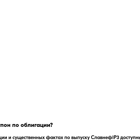
пон по облигации?
ции и существенных фактах по выпуску
Славнеф1Р3
доступны