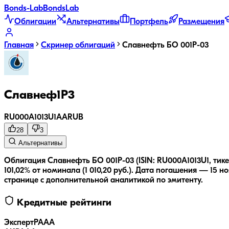
Bonds
-Lab
Bonds
Lab
Облигации
Альтернативы
Портфель
Размещения
Главная
Скринер облигаций
Славнефть БО 001Р-03
Славнеф1Р3
RU000A1013U1
AA
RUB
28
3
Альтернативы
Облигация Славнефть БО 001Р-03 (ISIN: RU000A1013U1, тик
101,02% от номинала (1 010,20 руб.).
Дата погашения — 15 но
странице с дополнительной аналитикой по эмитенту.
Кредитные рейтинги
ЭкспертРА
AA