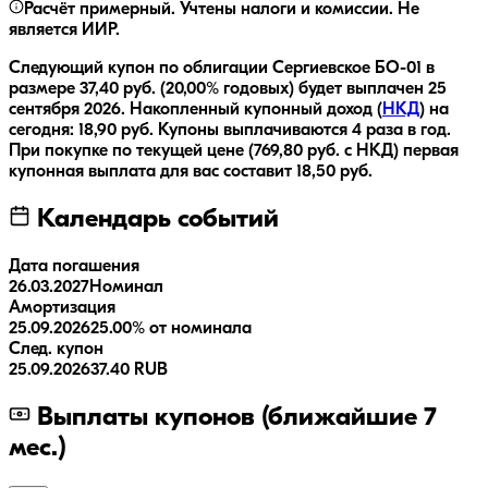
Расчёт примерный. Учтены налоги и комиссии. Не
является ИИР.
Следующий купон по облигации
Сергиевское БО-01
в
размере
37,40
руб.
(20,00% годовых)
будет выплачен
25
сентября 2026
.
Накопленный купонный доход (
НКД
) на
сегодня:
18,90
руб.
Купоны выплачиваются
4 раза
в год.
При покупке по текущей цене (
769,80
руб. с НКД) первая
купонная выплата для вас составит
18,50
руб.
Календарь событий
Дата погашения
26.03.2027
Номинал
Амортизация
25.09.2026
25.00% от номинала
След. купон
25.09.2026
37.40 RUB
Выплаты купонов (ближайшие 7
мес.)