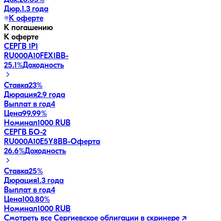
Дох.
26.65
%
Дюр.
1.3 года
К оферте
К погашению
К оферте
СЕРГВ 1Р1
RU000A10FEX1
BB-
25.1
%
Доходность
Ставка
23%
Дюрация
2.9 года
Выплат в год
4
Цена
99.99%
Номинал
1000 RUB
СЕРГВ БО-2
RU000A10E5Y8
BB-
Оферта
26.6
%
Доходность
Ставка
25%
Дюрация
1.3 года
Выплат в год
4
Цена
100.80%
Номинал
1000 RUB
Смотреть все
Сергиевское
облигации в скринере ↗