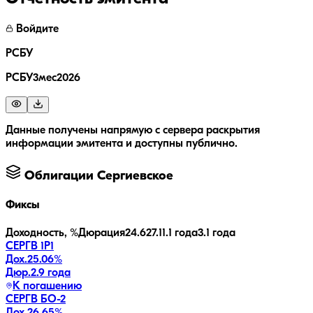
Войдите
РСБУ
РСБУ3мес2026
Данные получены напрямую с сервера раскрытия
информации эмитента и доступны публично.
Облигации
Сергиевское
Фиксы
Доходность, %
Дюрация
24.6
27.1
1.1 года
3.1 года
СЕРГВ 1Р1
Дох.
25.06
%
Дюр.
2.9 года
К погашению
СЕРГВ БО-2