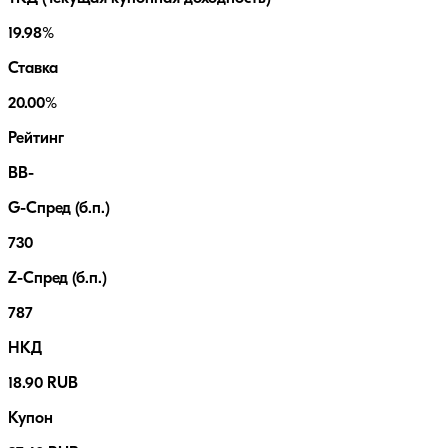
19.98%
Ставка
20.00%
Рейтинг
BB-
G-Спред (б.п.)
730
Z-Спред (б.п.)
787
НКД
18.90 RUB
Купон