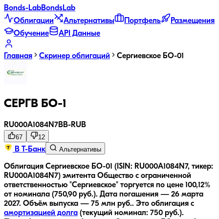
Bonds
-Lab
Bonds
Lab
Облигации
Альтернативы
Портфель
Размещения
Обучение
API Данные
Главная
Скринер облигаций
Сергиевское БО-01
СЕРГВ БО-1
RU000A1084N7
BB-
RUB
67
12
В Т-Банк
Альтернативы
Облигация Сергиевское БО-01 (ISIN: RU000A1084N7, тикер:
RU000A1084N7) эмитента Общество с ограниченной
ответственностью "Сергиевское" торгуется по цене 100,12%
от номинала (750,90 руб.).
Дата погашения — 26 марта
2027.
Объём выпуска — 75 млн руб..
Это облигация с
амортизацией долга
(текущий номинал:
750
руб.
).