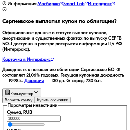
Информация:
Мосбиржа
Smart-Lab
Интерфакс
Сергиевское
выплатил купон по облигации?
Официальные данные о статусе выплат купонов,
амортизации и существенных фактах по выпуску
СЕРГВ
БО-1
доступны в реестре раскрытия информации ЦБ РФ
(Интерфакс).
Карточка в Интерфакс
Доходность к погашению облигации
Сергиевское БО-01
составляет
21,06
% годовых.
Текущая купонная доходность
—
19,98
%.
Дюрация
—
130
дн.
G-спред:
730
б.п.
Калькулятор
Вложить сумму
Купить облигации
Параметры инвестиции
Сумма, RUB