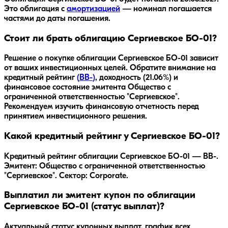
Это облигация с
амортизацией
— номинал погашается
частями до даты погашения.
Стоит ли брать облигацию Сергиевское БО-01?
Решение о покупке облигации
Сергиевское БО-01
зависит
от ваших инвестиционных целей. Обратите внимание на
кредитный рейтинг
(
BB-
)
, доходность
(21.06%)
и
финансовое состояние эмитента
Общество с
ограниченной ответственностью "Сергиевское"
.
Рекомендуем изучить финансовую отчетность перед
принятием инвестиционного решения.
Какой кредитный рейтинг у Сергиевское БО-01?
Кредитный рейтинг облигации Сергиевское БО-01 — BB-.
Эмитент: Общество с ограниченной ответственностью
"Сергиевское". Сектор: Corporate.
Выплатил ли эмитент купон по облигации
Сергиевское БО-01 (статус выплат)?
Актуальный статус купонных выплат, график всех