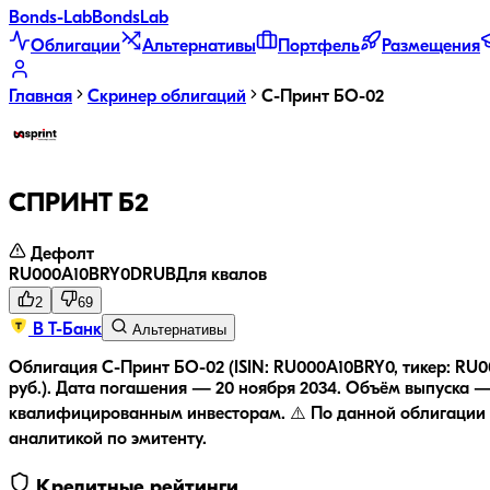
Bonds
-Lab
Bonds
Lab
Облигации
Альтернативы
Портфель
Размещения
Главная
Скринер облигаций
С-Принт БО-02
СПРИНТ Б2
Дефолт
RU000A10BRY0
D
RUB
Для квалов
2
69
В Т-Банк
Альтернативы
Облигация С-Принт БО-02 (ISIN: RU000A10BRY0, тикер: RU00
руб.).
Дата погашения — 20 ноября 2034.
Объём выпуска — 
квалифицированным инвесторам.
⚠️ По данной облигации
аналитикой по эмитенту.
Кредитные рейтинги