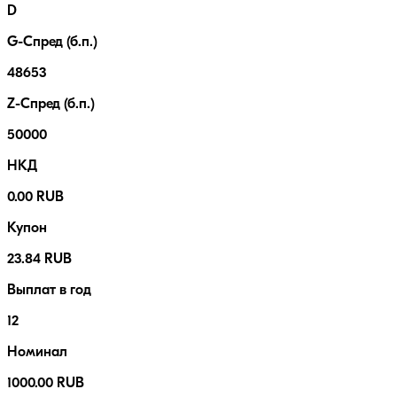
D
G-Спред (б.п.)
48653
Z-Спред (б.п.)
50000
НКД
0.00 RUB
Купон
23.84 RUB
Выплат в год
12
Номинал
1000.00 RUB