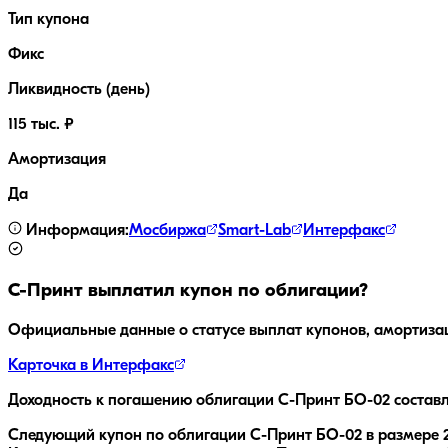
Тип купона
Фикс
Ликвидность (день)
115 тыс. ₽
Амортизация
Да
Информация:
Мосбиржа
Smart-Lab
Интерфакс
С-Принт
выплатил купон по облигации?
Официальные данные о статусе выплат купонов, амортиза
Карточка в Интерфакс
Доходность к погашению облигации
С-Принт БО-02
состав
Следующий купон по облигации
С-Принт БО-02
в размере