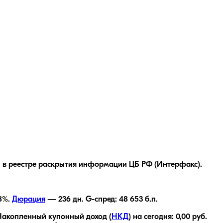
 в реестре раскрытия информации ЦБ РФ (Интерфакс).
8
%.
Дюрация
—
236
дн.
G-спред:
48 653
б.п.
Накопленный купонный доход (
НКД
) на сегодня:
0,00
руб.