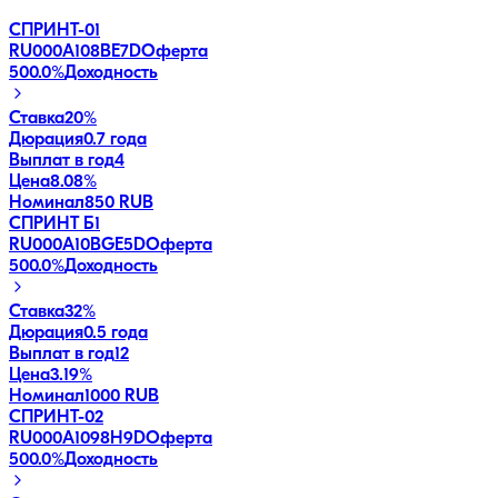
СПРИНТ-01
RU000A108BE7
D
Оферта
500.0
%
Доходность
Ставка
20%
Дюрация
0.7 года
Выплат в год
4
Цена
8.08%
Номинал
850 RUB
СПРИНТ Б1
RU000A10BGE5
D
Оферта
500.0
%
Доходность
Ставка
32%
Дюрация
0.5 года
Выплат в год
12
Цена
3.19%
Номинал
1000 RUB
СПРИНТ-02
RU000A1098H9
D
Оферта
500.0
%
Доходность