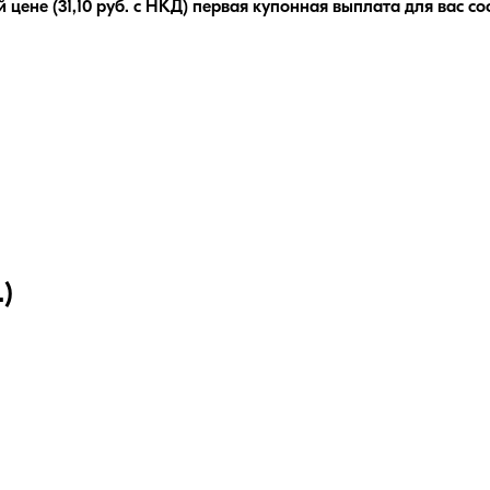
 цене (
31,10
руб. с НКД) первая купонная выплата для вас со
)