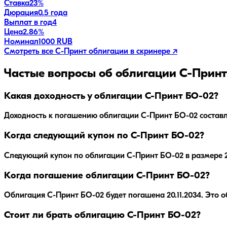
Ставка
23%
Дюрация
0.5 года
Выплат в год
4
Цена
2.86%
Номинал
1000 RUB
Смотреть все
С-Принт
облигации в скринере ↗
Частые вопросы об облигации
С-Принт
Какая доходность у облигации С-Принт БО-02?
Доходность к погашению облигации
С-Принт БО-02
состав
Когда следующий купон по С-Принт БО-02?
Следующий купон по облигации С-Принт БО-02 в размере 23.
Когда погашение облигации С-Принт БО-02?
Облигация
С-Принт БО-02
будет погашена
20.11.2034
.
Это о
Стоит ли брать облигацию С-Принт БО-02?