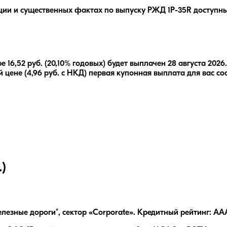
ции и существенных фактах по выпуску
РЖД 1Р-35R
доступны
ре
16,52
руб.
(20,10% годовых)
будет выплачен
28 августа 2026
.
 цене (
4,96
руб. с НКД) первая купонная выплата для вас со
)
езные дороги", сектор «Corporate». Кредитный рейтинг: AA