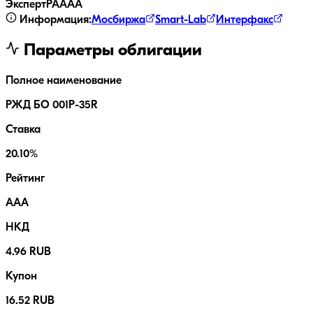
ЭкспертРА
AAA
Информация:
Мосбиржа
Smart-Lab
Интерфакс
Параметры облигации
Полное наименование
РЖД БО 001P-35R
Ставка
20.10%
Рейтинг
AAA
НКД
4.96 RUB
Купон
16.52 RUB