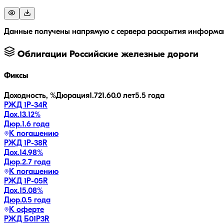
Данные получены напрямую с сервера раскрытия информац
Облигации
Российские железные дороги
Фиксы
Доходность, %
Дюрация
1.7
21.6
0.0 лет
5.5 года
РЖД 1Р-34R
Дох.
13.12
%
Дюр.
1.6 года
К погашению
РЖД 1Р-38R
Дох.
14.98
%
Дюр.
2.7 года
К погашению
РЖД 1Р-05R
Дох.
15.08
%
Дюр.
0.5 года
К оферте
РЖД Б01P3R