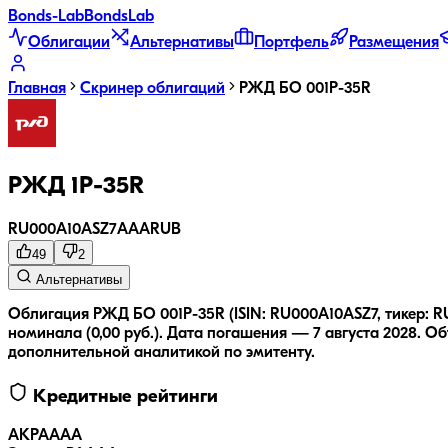
Bonds
-Lab
Bonds
Lab
Облигации
Альтернативы
Портфель
Размещения
Главная
Скринер облигаций
РЖД БО 001P-35R
РЖД 1Р-35R
RU000A10ASZ7
AAA
RUB
49
2
Альтернативы
Облигация РЖД БО 001P-35R (ISIN: RU000A10ASZ7, тикер: R
номинала (0,00 руб.).
Дата погашения — 7 августа 2028.
Об
дополнительной аналитикой по эмитенту.
Кредитные рейтинги
АКРА
AAA