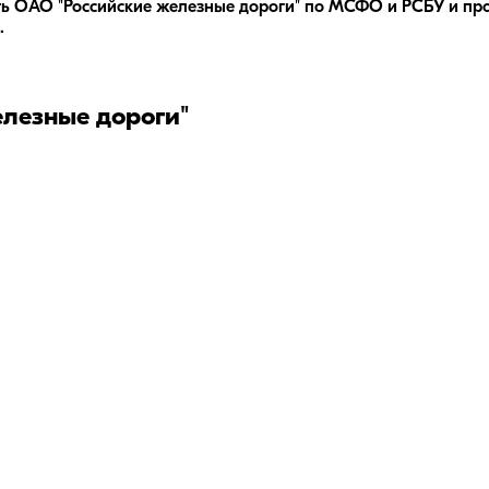
ть ОАО "Российские железные дороги" по МСФО и РСБУ и про
.
лезные дороги"