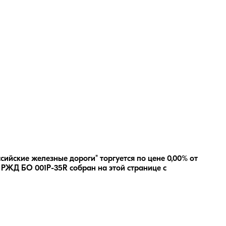
ийские железные дороги" торгуется по цене 0,00% от
и
РЖД БО 001P-35R
собран на этой странице с