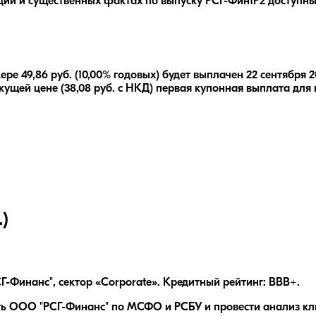
ции и существенных фактах по выпуску
РСГ-Фин1Р2
доступны
мере
49,86
руб.
(10,00% годовых)
будет выплачен
22 сентября 
кущей цене (
38,08
руб. с НКД) первая купонная выплата для 
)
-Финанс", сектор «Corporate». Кредитный рейтинг: BBB+.
ть ООО "РСГ-Финанс" по МСФО и РСБУ и провести анализ клю