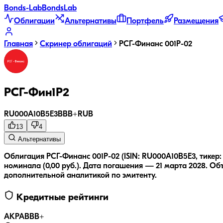
Bonds
-Lab
Bonds
Lab
Облигации
Альтернативы
Портфель
Размещения
Главная
Скринер облигаций
РСГ-Финанс 001Р-02
РСГ-Фин1Р2
RU000A10B5E3
BBB+
RUB
13
4
Альтернативы
Облигация РСГ-Финанс 001Р-02 (ISIN: RU000A10B5E3, тикер:
номинала (0,00 руб.).
Дата погашения — 21 марта 2028.
Объ
дополнительной аналитикой по эмитенту.
Кредитные рейтинги
АКРА
BBB+