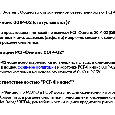
Эмитент: Общество с ограниченной ответственностью "РСГ-Ф
нанс 001Р-02 (статус выплат)?
и предстоящих платежей по выпуску РСГ-Финанс 001Р-02 (IS
выплат и риск задержек (дефолта) напрямую связаны с фин
в разделе аналитики.
игации РСГ-Финанс 001Р-02?
-02
чаще всего встречаются на внешних пульсах и финансо
: в нашем
скринере облигаций
и карточке
РСГ-Финанс 001Р-0
ефолта компании на основе отчетности МСФО и РСБУ.
ответственностью "РСГ-Финанс"?
Г-Финанс" по МСФО и РСБУ доступна для скачивания на этой
Кроме того, в разделе аналитики представлены ключевые ф
Net Debt/EBITDA, рентабельность и оценка кредитного риска.