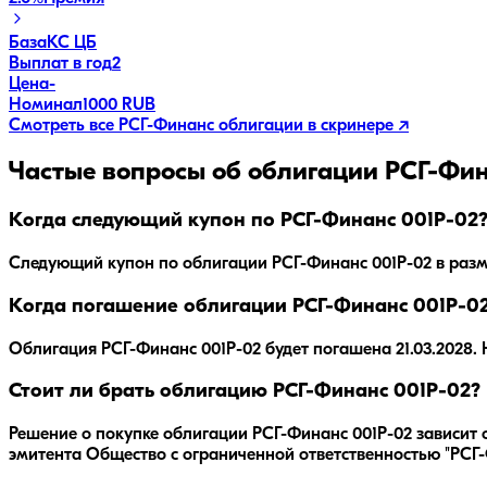
База
КС ЦБ
Выплат в год
2
Цена
-
Номинал
1000 RUB
Смотреть все
РСГ-Финанс
облигации в скринере ↗
Частые вопросы об облигации
РСГ-Фин
Когда следующий купон по РСГ-Финанс 001Р-02
Следующий купон по облигации РСГ-Финанс 001Р-02 в размере
Когда погашение облигации РСГ-Финанс 001Р-0
Облигация
РСГ-Финанс 001Р-02
будет погашена
21.03.2028
.
Н
Стоит ли брать облигацию РСГ-Финанс 001Р-02?
Решение о покупке облигации
РСГ-Финанс 001Р-02
зависит 
эмитента
Общество с ограниченной ответственностью "РСГ