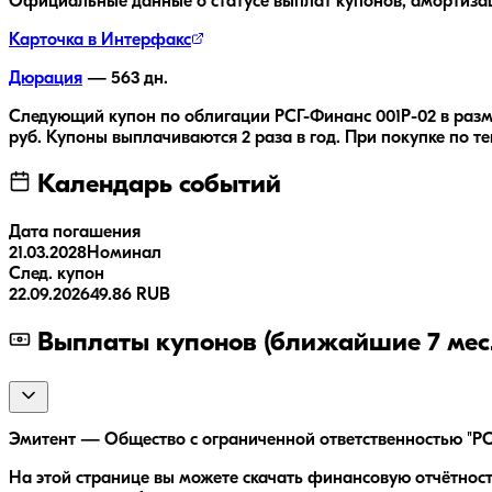
Официальные данные о статусе выплат купонов, амортиза
Карточка в Интерфакс
Дюрация
—
563
дн.
Следующий купон по облигации
РСГ-Финанс 001Р-02
в раз
руб.
Купоны выплачиваются
2 раза
в год.
При покупке по те
Календарь событий
Дата погашения
21.03.2028
Номинал
След. купон
22.09.2026
49.86 RUB
Выплаты купонов (ближайшие 7 мес.
Эмитент — Общество с ограниченной ответственностью "РСГ
На этой странице вы можете скачать финансовую отчётнос