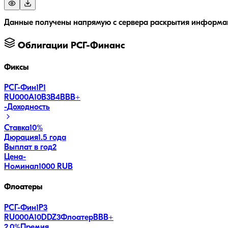
Данные получены напрямую с сервера раскрытия информац
Облигации
РСГ-Финанс
Фиксы
РСГ-Фин1Р1
RU000A10B3B4
BBB+
-
Доходность
Ставка
10%
Дюрация
1.5 года
Выплат в год
2
Цена
-
Номинал
1000 RUB
Флоатеры
РСГ-Фин1Р3
RU000A10DDZ3
Флоатер
BBB+
2.0
%
Премия