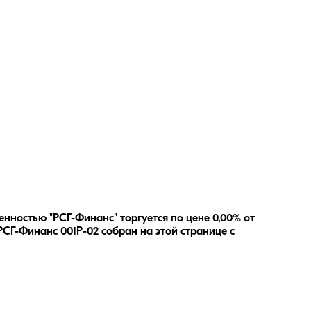
нностью "РСГ-Финанс" торгуется по цене 0,00% от
РСГ-Финанс 001Р-02
собран на этой странице с