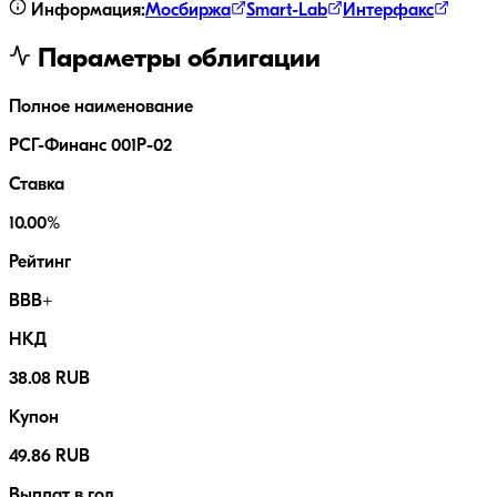
Информация:
Мосбиржа
Smart-Lab
Интерфакс
Параметры облигации
Полное наименование
РСГ-Финанс 001Р-02
Ставка
10.00%
Рейтинг
BBB+
НКД
38.08 RUB
Купон
49.86 RUB
Выплат в год