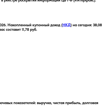
 в реестре раскрытия информации ЦБ РФ (Интерфакс).
2026
.
Накопленный купонный доход (
НКД
) на сегодня:
38,08
вас составит
11,78
руб.
чевых показателей: выручка, чистая прибыль, долговая