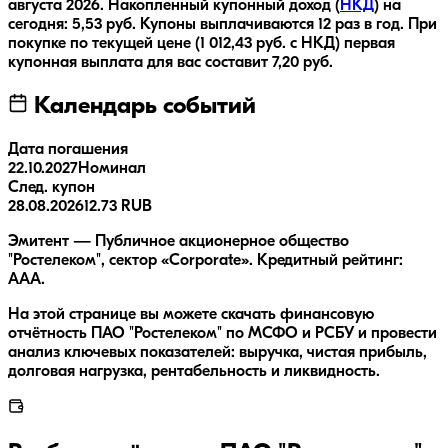
августа 2026
.
Накопленный купонный доход (
НКД
) на
сегодня:
5,53
руб.
Купоны выплачиваются
12 раз
в год.
При
покупке по текущей цене (
1 012,43
руб. с НКД) первая
купонная выплата для вас составит
7,20
руб.
Календарь событий
Дата погашения
22.10.2027
Номинал
След. купон
28.08.2026
12.73 RUB
Эмитент — Публичное акционерное общество
"Ростелеком", сектор «Corporate». Кредитный рейтинг:
AAA.
На этой странице вы можете скачать финансовую
отчётность ПАО "Ростелеком" по МСФО и РСБУ и провести
анализ ключевых показателей: выручка, чистая прибыль,
долговая нагрузка, рентабельность и ликвидность.