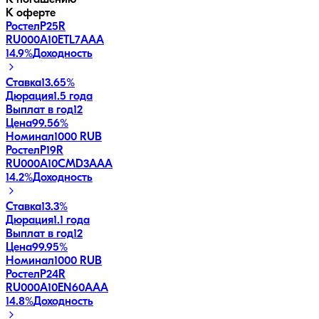
К оферте
РостелP25R
RU000A10ETL7
AAA
14.9
%
Доходность
Ставка
13.65%
Дюрация
1.5 года
Выплат в год
12
Цена
99.56%
Номинал
1000 RUB
РостелP19R
RU000A10CMD3
AAA
14.2
%
Доходность
Ставка
13.3%
Дюрация
1.1 года
Выплат в год
12
Цена
99.95%
Номинал
1000 RUB
РостелP24R
RU000A10EN60
AAA
14.8
%
Доходность