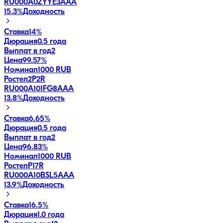
RU000A0ZYYE3
AAA
15.3
%
Доходность
Ставка
14%
Дюрация
0.5 года
Выплат в год
2
Цена
99.57%
Номинал
1000 RUB
Ростел2P2R
RU000A101FG8
AAA
13.8
%
Доходность
Ставка
6.65%
Дюрация
0.5 года
Выплат в год
2
Цена
96.83%
Номинал
1000 RUB
РостелP17R
RU000A10BSL5
AAA
13.9
%
Доходность
Ставка
16.5%
Дюрация
1.0 года