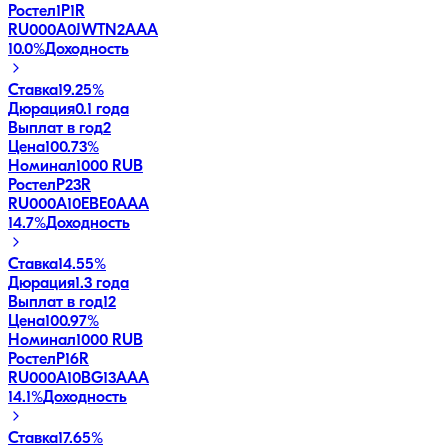
Ростел1P1R
RU000A0JWTN2
AAA
10.0
%
Доходность
Ставка
19.25%
Дюрация
0.1 года
Выплат в год
2
Цена
100.73%
Номинал
1000 RUB
РостелP23R
RU000A10EBE0
AAA
14.7
%
Доходность
Ставка
14.55%
Дюрация
1.3 года
Выплат в год
12
Цена
100.97%
Номинал
1000 RUB
РостелP16R
RU000A10BG13
AAA
14.1
%
Доходность
Ставка
17.65%