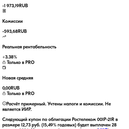
-
1 973,19
RUB
Комиссии
-
593,68
RUB
Реальная рентабельность
+
3.38
%
Только в PRO
Новая средняя
0,00
RUB
Только в PRO
Расчёт примерный. Учтены налоги и комиссии. Не
является ИИР.
Следующий купон по облигации
Ростелеком 001P-21R
в
размере
12,73
руб.
(15,49% годовых)
будет выплачен
28