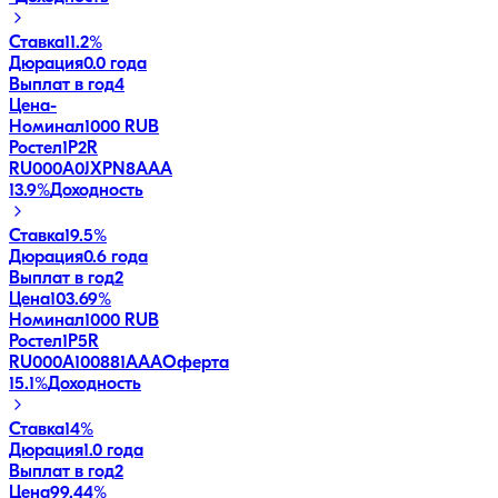
Ставка
11.2%
Дюрация
0.0 года
Выплат в год
4
Цена
-
Номинал
1000 RUB
Ростел1P2R
RU000A0JXPN8
AAA
13.9
%
Доходность
Ставка
19.5%
Дюрация
0.6 года
Выплат в год
2
Цена
103.69%
Номинал
1000 RUB
Ростел1P5R
RU000A100881
AAA
Оферта
15.1
%
Доходность
Ставка
14%
Дюрация
1.0 года
Выплат в год
2
Цена
99.44%