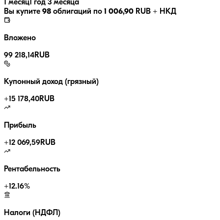
1 месяц
1 год 3 месяца
Вы купите
98
облигаций по
1 006,90
RUB
+ НКД
Вложено
99 218,14
RUB
Купонный доход (грязный)
+
15 178,40
RUB
Прибыль
+
12 069,59
RUB
Рентабельность
+
12.16
%
Налоги (НДФЛ)