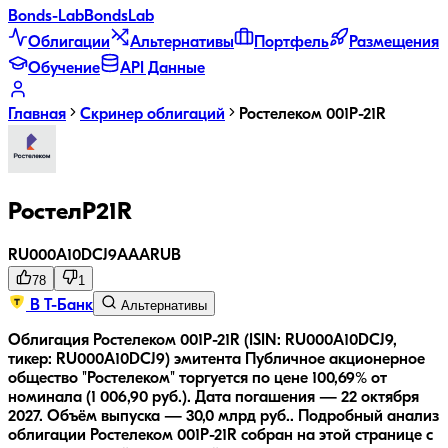
Bonds
-Lab
Bonds
Lab
Облигации
Альтернативы
Портфель
Размещения
Обучение
API Данные
Главная
Скринер облигаций
Ростелеком 001P-21R
РостелP21R
RU000A10DCJ9
AAA
RUB
78
1
В Т-Банк
Альтернативы
Облигация Ростелеком 001P-21R (ISIN: RU000A10DCJ9,
тикер: RU000A10DCJ9) эмитента Публичное акционерное
общество "Ростелеком" торгуется по цене 100,69% от
номинала (1 006,90 руб.).
Дата погашения — 22 октября
2027.
Объём выпуска — 30,0 млрд руб..
Подробный анализ
облигации
Ростелеком 001P-21R
собран на этой странице с