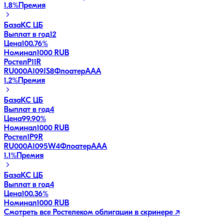
1.8
%
Премия
База
КС ЦБ
Выплат в год
12
Цена
100.76%
Номинал
1000 RUB
РостелP11R
RU000A109JS8
Флоатер
AAA
1.2
%
Премия
База
КС ЦБ
Выплат в год
4
Цена
99.90%
Номинал
1000 RUB
Ростел1P9R
RU000A1095W4
Флоатер
AAA
1.1
%
Премия
База
КС ЦБ
Выплат в год
4
Цена
100.36%
Номинал
1000 RUB
Смотреть все
Ростелеком
облигации в скринере ↗