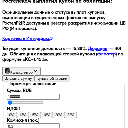
Ростелеком
выплатил купон по облигации?
Официальные данные о статусе выплат купонов,
амортизации и существенных фактах по выпуску
РостелP21R
доступны в реестре раскрытия информации ЦБ
РФ (Интерфакс).
Карточка в Интерфакс
Текущая купонная доходность —
15,38
%.
Дюрация
—
401
дн.
Облигация с плавающей ставкой купона (
флоатер
)
по
формуле «КС+1.45%»
.
Калькулятор
Вложить сумму
Купить облигации
Параметры инвестиции
Сумма, RUB
НДФЛ
0
%
13
%
15
%
18
%
20
%
22
%
Комиссия (пок.)