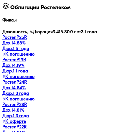
Облигации
Ростелеком
Фиксы
Доходность, %
Дюрация
9.4
15.8
0.0 лет
3.1 года
РостелP25R
Дох.
14.88
%
Дюр.
1.5 года
К погашению
РостелP19R
Дох.
14.19
%
Дюр.
1.1 года
К погашению
РостелP24R
Дох.
14.84
%
Дюр.
1.3 года
К погашению
РостелP28R
Дох.
14.81
%
Дюр.
1.3 года
К оферте
РостелP22R