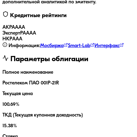
дополнительной аналитикой по эмитенту.
Кредитные рейтинги
АКРА
AAA
ЭкспертРА
AAA
НКР
AAA
Информация:
Мосбиржа
Smart-Lab
Интерфакс
Параметры облигации
Полное наименование
Ростелеком ПАО 001P-21R
Текущая цена
100.69%
ТКД (Текущая купонная доходность)
15.38%
Ставка