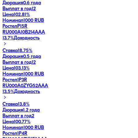
Дюрация
0.6 года
Выплат в год
12
Цена
102.81%
Номинал
1000 RUB
РостелP15R
RU000A10B214
AAA
13.7
%
Доходность
Ставка
18.75%
Дюрация
0.5 года
Выплат в год
12
Цена
103.13%
Номинал
1000 RUB
Ростел1P3R
RU000A0ZYG52
AAA
13.5
%
Доходность
Ставка
13.8%
Дюрация
1.2 года
Выплат в год
2
Цена
100.77%
Номинал
1000 RUB
Ростел1P4R