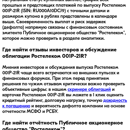
Актуальный статус купонных выплат, график всех
прошлых и предстоящих платежей по выпуску Ростелеком
001P-21R (ISIN: RU000A10DCJ9) с точными датами и
размером купона в рублях представлены в календаре
выше. Своевременность выплат и риск задержек
(дефолта) напрямую связаны с финансовым состоянием
эмитента Публичное акционерное общество "Ростелеком",
которое можно проверить в разделе аналитики.
Где найти отзывы инвесторов и обсуждение
облигации Ростелеком 001P-21R?
Мнения инвесторов и обсуждения выпуска
Ростелеком
001P-21R
чаще всего встречаются на внешних пульсах и
финансовых форумах. При этом перед принятием
решения по чужим отзывам критически важно проверить
объективные цифры: в нашем
скринере облигаций
и
карточке
Ростелеком 001P-21R
вы можете в 1 клик оценить
кредитный рейтинг, долговую нагрузку, точную
доходность
к погашению
и вероятность дефолта компании на основе
отчетности МСФО и РСБУ.
Где найти отчётность Публичное акционерное
общество "Ростелеком"?