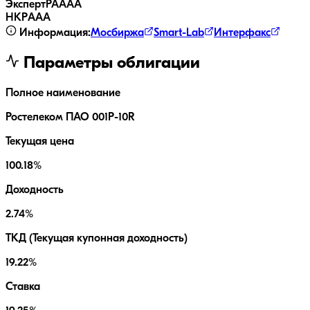
ЭкспертРА
AAA
НКР
AAA
Информация:
Мосбиржа
Smart-Lab
Интерфакс
Параметры облигации
Полное наименование
Ростелеком ПАО 001P-10R
Текущая цена
100.18%
Доходность
2.74%
ТКД (Текущая купонная доходность)
19.22%
Ставка