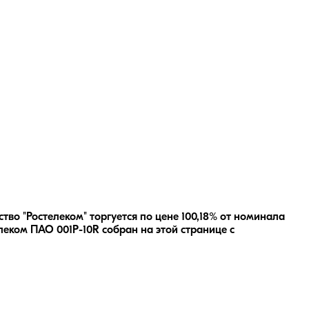
во "Ростелеком" торгуется по цене 100,18% от номинала
леком ПАО 001P-10R
собран на этой странице с