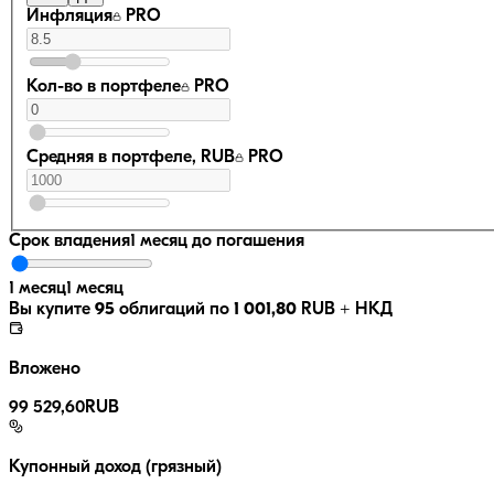
Инфляция
PRO
Кол-во в портфеле
PRO
Средняя в портфеле, RUB
PRO
Срок владения
1 месяц
до погашения
1 месяц
1 месяц
Вы купите
95
облигаций по
1 001,80
RUB
+ НКД
Вложено
99 529,60
RUB
Купонный доход (грязный)