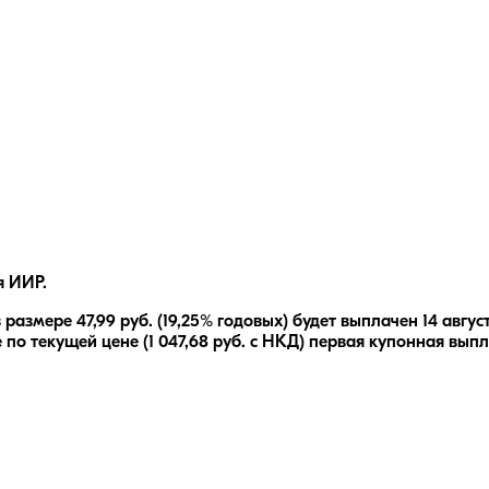
я ИИР.
 размере
47,99
руб.
(19,25% годовых)
будет выплачен
14 авгус
 по текущей цене (
1 047,68
руб. с НКД) первая купонная выпл