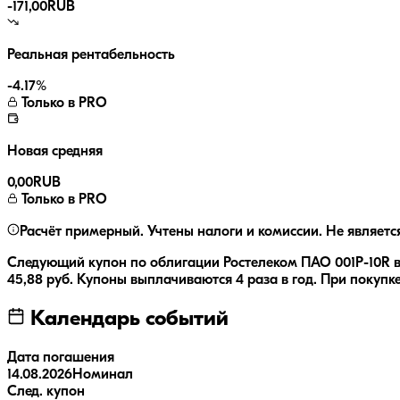
-171,00
RUB
Реальная рентабельность
-4.17
%
Только в PRO
Новая средняя
0,00
RUB
Только в PRO
Расчёт примерный. Учтены налоги и комиссии. Не являетс
Следующий купон по облигации
Ростелеком ПАО 001P-10R
в
45,88
руб.
Купоны выплачиваются
4 раза
в год.
При покупке
Календарь событий
Дата погашения
14.08.2026
Номинал
След. купон