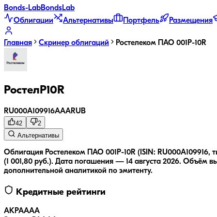
Bonds
-Lab
Bonds
Lab
Облигации
Альтернативы
Портфель
Размещения
Главная
Скринер облигаций
Ростелеком ПАО 001P-10R
РостелP10R
RU000A109916
AAA
RUB
42
2
Альтернативы
Облигация Ростелеком ПАО 001P-10R (ISIN: RU000A109916, т
(1 001,80 руб.).
Дата погашения — 14 августа 2026.
Объём вы
дополнительной аналитикой по эмитенту.
Кредитные рейтинги
АКРА
AAA