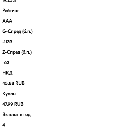
19.25%
Рейтинг
AAA
G-Спред (б.п.)
-1139
Z-Спред (б.п.)
-63
НКД
45.88 RUB
Купон
47.99 RUB
Выплат в год
4