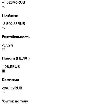
+
1 523,96
RUB
Прибыль
-3 502,35
RUB
Рентабельность
-3.52
%
Налоги (НДФЛ)
-
198,11
RUB
Комиссии
-
298,59
RUB
Убыток по телу