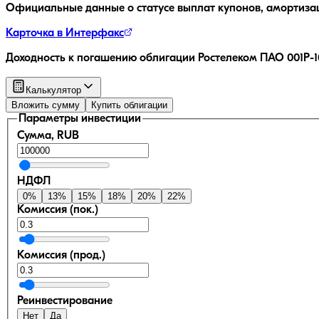
Официальные данные о статусе выплат купонов, амортиза
Карточка в Интерфакс
Доходность к погашению облигации
Ростелеком ПАО 001P-
Калькулятор
Вложить сумму
Купить облигации
Параметры инвестиции
Сумма, RUB
НДФЛ
0
%
13
%
15
%
18
%
20
%
22
%
Комиссия (пок.)
Комиссия (прод.)
Реинвестирование
Нет
Да