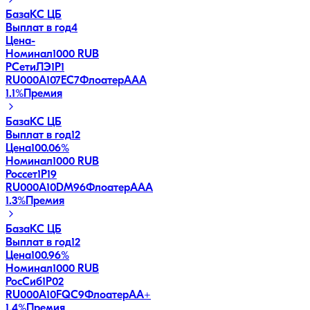
База
КС ЦБ
Выплат в год
4
Цена
-
Номинал
1000 RUB
РСетиЛЭ1P1
RU000A107EC7
Флоатер
AAA
1.1
%
Премия
База
КС ЦБ
Выплат в год
12
Цена
100.06%
Номинал
1000 RUB
Россет1Р19
RU000A10DM96
Флоатер
AAA
1.3
%
Премия
База
КС ЦБ
Выплат в год
12
Цена
100.96%
Номинал
1000 RUB
РосСиб1Р02
RU000A10FQC9
Флоатер
AA+
1.4
%
Премия