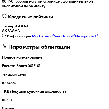
001Р-01
собран на этой странице с дополнительной
аналитикой по эмитенту.
Кредитные рейтинги
ЭкспертРА
AAA
АКРА
AAA
Информация:
Мосбиржа
Smart-Lab
Интерфакс
Параметры облигации
Полное наименование
Россети Волга 001Р-01
Текущая цена
100.48%
ТКД (Текущая купонная доходность)
15.52%
Ставка