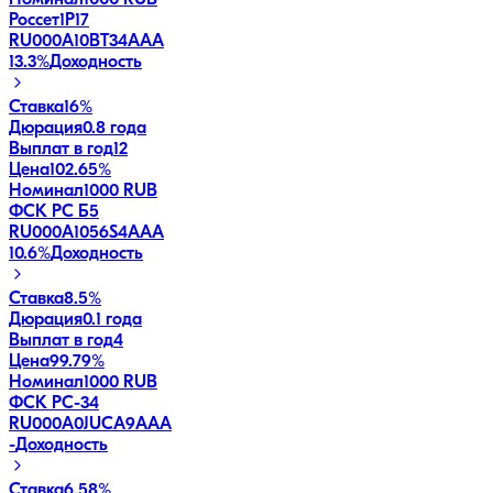
Россет1Р17
RU000A10BT34
AAA
13.3
%
Доходность
Ставка
16%
Дюрация
0.8 года
Выплат в год
12
Цена
102.65%
Номинал
1000 RUB
ФСК РС Б5
RU000A1056S4
AAA
10.6
%
Доходность
Ставка
8.5%
Дюрация
0.1 года
Выплат в год
4
Цена
99.79%
Номинал
1000 RUB
ФСК РС-34
RU000A0JUCA9
AAA
-
Доходность
Ставка
6.58%