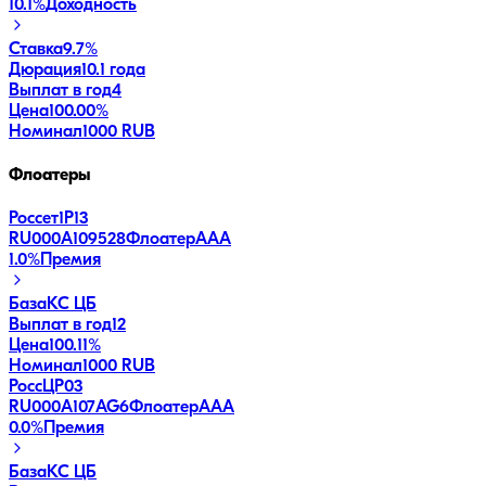
10.1
%
Доходность
Ставка
9.7%
Дюрация
10.1 года
Выплат в год
4
Цена
100.00%
Номинал
1000 RUB
Флоатеры
Россет1Р13
RU000A109528
Флоатер
AAA
1.0
%
Премия
База
КС ЦБ
Выплат в год
12
Цена
100.11%
Номинал
1000 RUB
РоссЦP03
RU000A107AG6
Флоатер
AAA
0.0
%
Премия
База
КС ЦБ