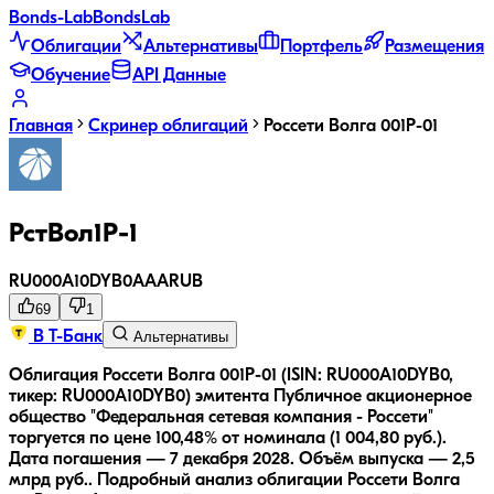
Bonds
-Lab
Bonds
Lab
Облигации
Альтернативы
Портфель
Размещения
Обучение
API Данные
Главная
Скринер облигаций
Россети Волга 001Р-01
РстВол1Р-1
RU000A10DYB0
AAA
RUB
69
1
В Т-Банк
Альтернативы
Облигация Россети Волга 001Р-01 (ISIN: RU000A10DYB0,
тикер: RU000A10DYB0) эмитента Публичное акционерное
общество "Федеральная сетевая компания - Россети"
торгуется по цене 100,48% от номинала (1 004,80 руб.).
Дата погашения — 7 декабря 2028.
Объём выпуска — 2,5
млрд руб..
Подробный анализ облигации
Россети Волга