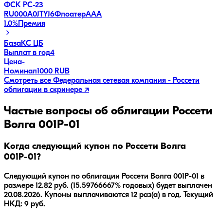
ФСК РС-23
RU000A0JTYJ6
Флоатер
AAA
1.0
%
Премия
База
КС ЦБ
Выплат в год
4
Цена
-
Номинал
1000 RUB
Смотреть все
Федеральная сетевая компания - Россети
облигации в скринере ↗
Частые вопросы об облигации
Россети
Волга 001Р-01
Когда следующий купон по Россети Волга
001Р-01?
Следующий купон по облигации Россети Волга 001Р-01 в
размере 12.82 руб. (15.59766667% годовых) будет выплачен
20.08.2026. Купоны выплачиваются 12 раз(а) в год. Текущий
НКД: 9 руб.