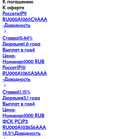
К погашению
К оферте
Россети1Р9
RU000A1065C9
AAA
-
Доходность
Ставка
10.44%
Дюрация
1.6 года
Выплат в год
4
Цена
-
Номинал
1000 RUB
Россет1Р10
RU000A1065A3
AAA
-
Доходность
Ставка
11.15%
Дюрация
3.1 года
Выплат в год
4
Цена
-
Номинал
1000 RUB
ФСК РС1Р3
RU000A1036S6
AAA
14.5
%
Доходность