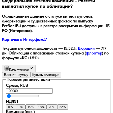
Федеральная сетевая компания - Россети
выплатил купон по облигации?
Официальные данные о статусе выплат купонов,
амортизации и существенных фактах по выпуску
РстВол1Р-1
доступны в реестре раскрытия информации ЦБ
РФ (Интерфакс).
Карточка в Интерфакс
Текущая купонная доходность —
15,52
%.
Дюрация
—
717
дн.
Облигация с плавающей ставкой купона (
флоатер
)
по
формуле «КС+1.5%»
.
Калькулятор
Вложить сумму
Купить облигации
Параметры инвестиции
Сумма, RUB
НДФЛ
0
%
13
%
15
%
18
%
20
%
22
%
Комиссия (пок.)