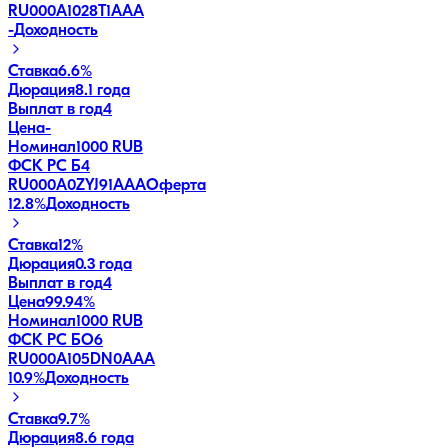
RU000A1028T1
AAA
-
Доходность
Ставка
6.6%
Дюрация
8.1 года
Выплат в год
4
Цена
-
Номинал
1000 RUB
ФСК РС Б4
RU000A0ZYJ91
AAA
Оферта
12.8
%
Доходность
Ставка
12%
Дюрация
0.3 года
Выплат в год
4
Цена
99.94%
Номинал
1000 RUB
ФСК РС БО6
RU000A105DN0
AAA
10.9
%
Доходность
Ставка
9.7%
Дюрация
8.6 года