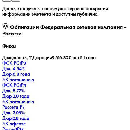
Данные получены напрямую с сервера раскрытия
информации эмитента и доступны публично.
Облигации
Федеральная сетевая компания -
Россети
Фиксы
Доходность, %
Дюрация
9.5
16.3
0.0 лет
11.1 года
ФСК РС1Р3
Дох.
14.54
%
Дюр.
6.8 года
К погашению
ФСК РС1Р4
Дох.
15.72
%
Дюр.
3.0 года
К погашению
Россети1Р7
Дох.
13.05
%
Дюр.
0.8 года
К оферте
Россет1Р17