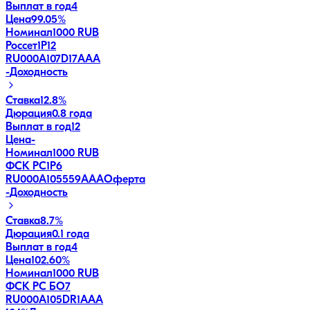
Выплат в год
4
Цена
99.05%
Номинал
1000 RUB
Россет1Р12
RU000A107D17
AAA
-
Доходность
Ставка
12.8%
Дюрация
0.8 года
Выплат в год
12
Цена
-
Номинал
1000 RUB
ФСК РС1Р6
RU000A105559
AAA
Оферта
-
Доходность
Ставка
8.7%
Дюрация
0.1 года
Выплат в год
4
Цена
102.60%
Номинал
1000 RUB
ФСК РС БО7
RU000A105DR1
AAA