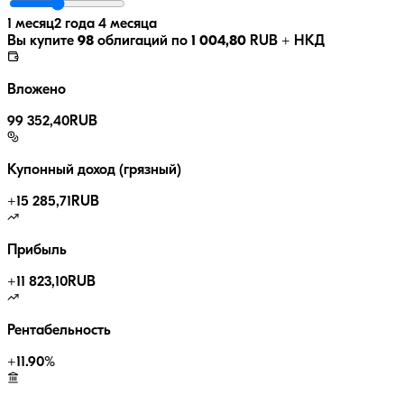
1 месяц
2 года 4 месяца
Вы купите
98
облигаций по
1 004,80
RUB
+ НКД
Вложено
99 352,40
RUB
Купонный доход (грязный)
+
15 285,71
RUB
Прибыль
+
11 823,10
RUB
Рентабельность
+
11.90
%