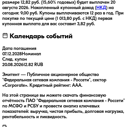
размере
12,82
руб.
(15,60% годовых)
будет выплачен
20
августа 2026
.
Накопленный купонный доход (
НКД
) на
сегодня:
9,00
руб.
Купоны выплачиваются
12 раз
в год.
При
покупке по текущей цене (
1 013,80
руб. с НКД) первая
купонная выплата для вас составит
3,82
руб.
Календарь событий
Дата погашения
07.12.2028
Номинал
След. купон
20.08.2026
12.82 RUB
Эмитент — Публичное акционерное общество
"Федеральная сетевая компания - Россети", сектор
«Corporate». Кредитный рейтинг: AAA.
На этой странице вы можете скачать финансовую
отчётность ПАО "Федеральная сетевая компания - Россети"
по МСФО и РСБУ и провести анализ ключевых
показателей: выручка, чистая прибыль, долговая нагрузка,
рентабельность и ликвидность.