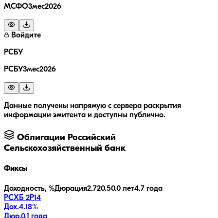
МСФО3мес2026
Войдите
РСБУ
РСБУ3мес2026
Данные получены напрямую с сервера раскрытия
информации эмитента и доступны публично.
Облигации
Российский
Сельскохозяйственный банк
Фиксы
Доходность, %
Дюрация
2.7
20.5
0.0 лет
4.7 года
РСХБ 2Р14
Дох.
4.18
%
Дюр.
0.1 года