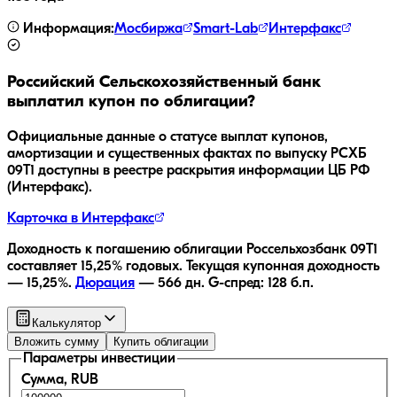
Информация:
Мосбиржа
Smart-Lab
Интерфакс
Российский Сельскохозяйственный банк
выплатил купон по облигации?
Официальные данные о статусе выплат купонов,
амортизации и существенных фактах по выпуску
РСХБ
09Т1
доступны в реестре раскрытия информации ЦБ РФ
(Интерфакс).
Карточка в Интерфакс
Доходность к погашению облигации
Россельхозбанк 09Т1
составляет
15,25
% годовых.
Текущая купонная доходность
—
15,25
%.
Дюрация
—
566
дн.
G-спред:
128
б.п.
Калькулятор
Вложить сумму
Купить облигации
Параметры инвестиции
Сумма, RUB