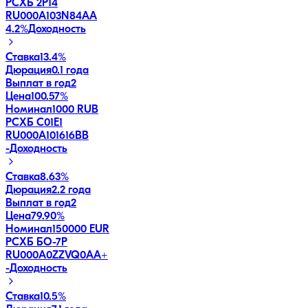
РСХБ 2Р14
RU000A103N84
AA
4.2
%
Доходность
Ставка
13.4%
Дюрация
0.1 года
Выплат в год
2
Цена
100.57%
Номинал
1000 RUB
РСХБ С01Е1
RU000A101616
BB
-
Доходность
Ставка
8.63%
Дюрация
2.2 года
Выплат в год
2
Цена
79.90%
Номинал
150000 EUR
РСХБ БО-7Р
RU000A0ZZVQ0
AA+
-
Доходность
Ставка
10.5%