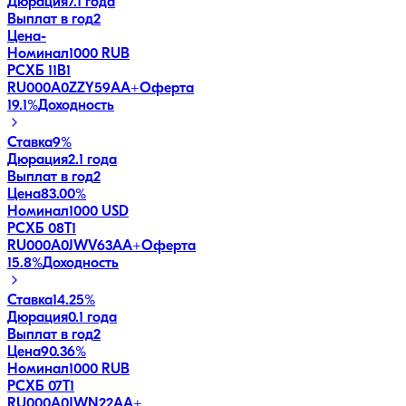
Дюрация
7.1 года
Выплат в год
2
Цена
-
Номинал
1000 RUB
РСХБ 11В1
RU000A0ZZY59
AA+
Оферта
19.1
%
Доходность
Ставка
9%
Дюрация
2.1 года
Выплат в год
2
Цена
83.00%
Номинал
1000 USD
РСХБ 08Т1
RU000A0JWV63
AA+
Оферта
15.8
%
Доходность
Ставка
14.25%
Дюрация
0.1 года
Выплат в год
2
Цена
90.36%
Номинал
1000 RUB
РСХБ 07Т1
RU000A0JWN22
AA+