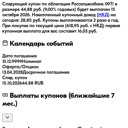
Следующий купон по облигации
Россельхозбанк 09Т1
в
размере
44,88
руб.
(9,00% годовых)
будет выплачен
15
октября 2026
.
Накопленный купонный доход (
НКД
) на
сегодня:
28,85
руб.
Купоны выплачиваются
2 раза
в год.
При покупке по текущей цене (
618,95
руб. с НКД) первая
купонная выплата для вас составит
16,03
руб.
Календарь событий
Дата погашения
31.12.9999
Номинал
Оферта/Опцион
13.04.2028
Досрочное погашение
След. купон
15.10.2026
44.88 RUB
Выплаты купонов (ближайшие 7
мес.)