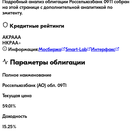
Подробный анализ облигации
Россельхозбанк 09Т1
собран
на этой странице с дополнительной аналитикой по
эмитенту.
Кредитные рейтинги
АКРА
AA
НКР
AA+
Информация:
Мосбиржа
Smart-Lab
Интерфакс
Параметры облигации
Полное наименование
Россельхозбанк (АО) обл. 09Т1
Текущая цена
59.01%
Доходность
15.25%