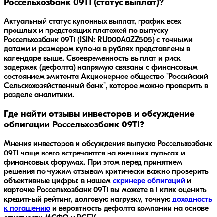
Россельхозбанк 09Т1 (статус выплат)?
Актуальный статус купонных выплат, график всех
прошлых и предстоящих платежей по выпуску
Россельхозбанк 09Т1 (ISIN: RU000A0ZZ505) с точными
датами и размером купона в рублях представлены в
календаре выше. Своевременность выплат и риск
задержек (дефолта) напрямую связаны с финансовым
состоянием эмитента Акционерное общество "Российский
Сельскохозяйственный банк", которое можно проверить в
разделе аналитики.
Где найти отзывы инвесторов и обсуждение
облигации Россельхозбанк 09Т1?
Мнения инвесторов и обсуждения выпуска
Россельхозбанк
09Т1
чаще всего встречаются на внешних пульсах и
финансовых форумах. При этом перед принятием
решения по чужим отзывам критически важно проверить
объективные цифры: в нашем
скринере облигаций
и
карточке
Россельхозбанк 09Т1
вы можете в 1 клик оценить
кредитный рейтинг, долговую нагрузку, точную
доходность
к погашению
и вероятность дефолта компании на основе