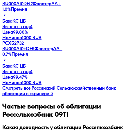
RU000A10DFJ2
Флоатер
AA+
1.0
%
Премия
База
КС ЦБ
Выплат в год
4
Цена
99.80%
Номинал
1000 RUB
РСХБ2Р32
RU000A10EQF5
Флоатер
AA+
0.7
%
Премия
База
КС ЦБ
Выплат в год
4
Цена
99.47%
Номинал
1000 RUB
Смотреть все
Российский Сельскохозяйственный банк
облигации в скринере ↗
Частые вопросы об облигации
Россельхозбанк 09Т1
Какая доходность у облигации Россельхозбанк