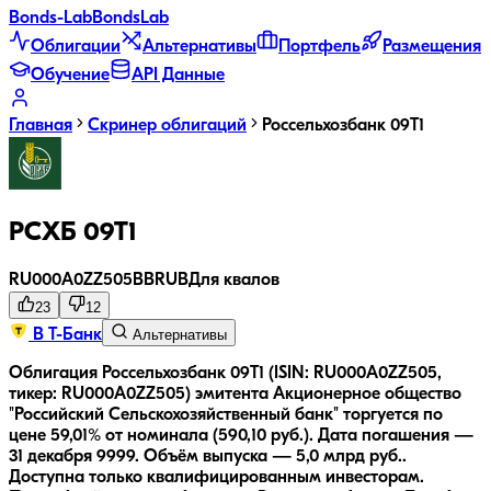
Bonds
-Lab
Bonds
Lab
Облигации
Альтернативы
Портфель
Размещения
Обучение
API Данные
Главная
Скринер облигаций
Россельхозбанк 09Т1
РСХБ 09Т1
RU000A0ZZ505
BB
RUB
Для квалов
23
12
В Т-Банк
Альтернативы
Облигация Россельхозбанк 09Т1 (ISIN: RU000A0ZZ505,
тикер: RU000A0ZZ505) эмитента Акционерное общество
"Российский Сельскохозяйственный банк" торгуется по
цене 59,01% от номинала (590,10 руб.).
Дата погашения —
31 декабря 9999.
Объём выпуска — 5,0 млрд руб..
Доступна только квалифицированным инвесторам.