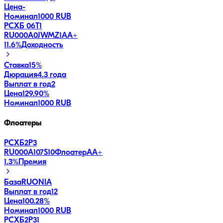
Цена
-
Номинал
1000 RUB
РСХБ 06Т1
RU000A0JWMZ1
AA+
11.6
%
Доходность
Ставка
15%
Дюрация
4.3 года
Выплат в год
2
Цена
129.90%
Номинал
1000 RUB
Флоатеры
РСХБ2Р3
RU000A107S10
Флоатер
AA+
1.3
%
Премия
База
RUONIA
Выплат в год
12
Цена
100.28%
Номинал
1000 RUB
РСХБ2Р31