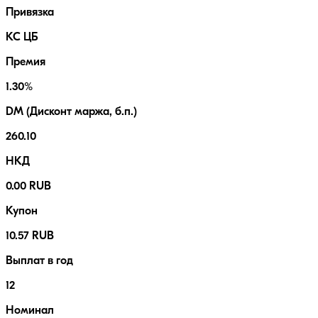
Привязка
КС ЦБ
Премия
1.30%
DM (Дисконт маржа, б.п.)
260.10
НКД
0.00 RUB
Купон
10.57 RUB
Выплат в год
12
Номинал