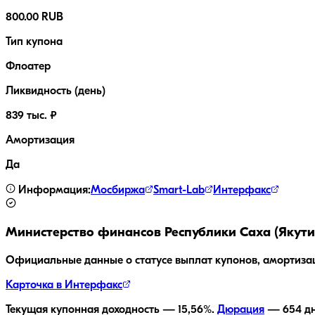
800.00 RUB
Тип купона
Флоатер
Ликвидность (день)
839 тыс. ₽
Амортизация
Да
Информация:
Мосбиржа
Smart-Lab
Интерфакс
Министерство финансов Республики Саха (Якути
Официальные данные о статусе выплат купонов, амортиза
Карточка в Интерфакс
Текущая купонная доходность —
15,56
%.
Дюрация
—
654
дн