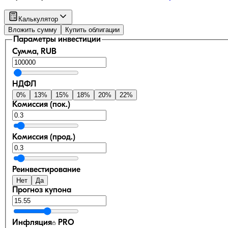
Калькулятор
Вложить сумму
Купить облигации
Параметры инвестиции
Сумма, RUB
НДФЛ
0
%
13
%
15
%
18
%
20
%
22
%
Комиссия (пок.)
Комиссия (прод.)
Реинвестирование
Нет
Да
Прогноз купона
Инфляция
PRO