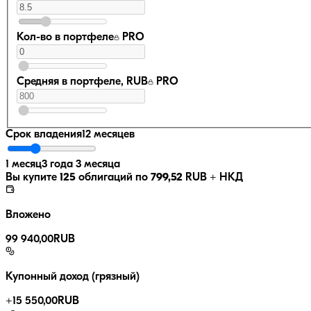
Кол-во в портфеле
PRO
Средняя в портфеле, RUB
PRO
Срок владения
12 месяцев
1 месяц
3 года 3 месяца
Вы купите
125
облигаций по
799,52
RUB
+ НКД
Вложено
99 940,00
RUB
Купонный доход (грязный)
+
15 550,00
RUB