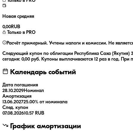
Только в PRO
Новая средняя
0,00
RUB
Только в PRO
Расчёт примерный. Учтены налоги и комиссии. Не являетс
Следующий купон по облигации
Республика Саха (Якутия) 
сегодня:
0,00
руб.
Купоны выплачиваются
12 раз
в год.
При п
Календарь событий
Дата погашения
28.10.2029
Номинал
Амортизация
13.06.2027
25.00% от номинала
След. купон
07.08.2026
10.57 RUB
График амортизации