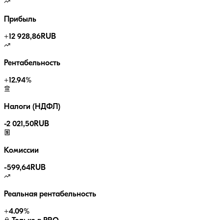
Прибыль
+
12 928,86
RUB
Рентабельность
+
12.94
%
Налоги (НДФЛ)
-
2 021,50
RUB
Комиссии
-
599,64
RUB
Реальная рентабельность
+
4.09
%