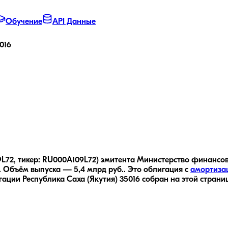
Обучение
API Данные
016
9L72, тикер: RU000A109L72) эмитента Министерство финансов 
.
Объём выпуска — 5,4 млрд руб..
Это облигация с
амортиза
игации
Республика Саха (Якутия) 35016
собран на этой страни