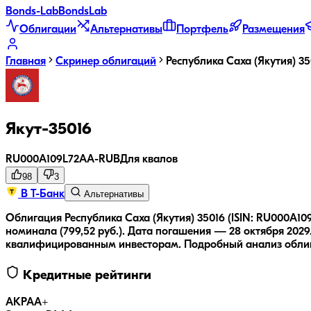
Bonds
-Lab
Bonds
Lab
Облигации
Альтернативы
Портфель
Размещения
Главная
Скринер облигаций
Республика Саха (Якутия) 35
Якут-35016
RU000A109L72
AA-
RUB
Для квалов
98
3
В Т-Банк
Альтернативы
Облигация Республика Саха (Якутия) 35016 (ISIN: RU000A10
номинала (799,52 руб.).
Дата погашения — 28 октября 2029
квалифицированным инвесторам.
Подробный анализ обл
Кредитные рейтинги
АКРА
A+