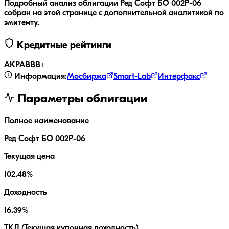
Подробный анализ облигации
Ред Софт БО 002Р-06
собран на этой странице с дополнительной аналитикой по
эмитенту.
Кредитные рейтинги
АКРА
BBB+
Информация:
Мосбиржа
Smart-Lab
Интерфакс
Параметры облигации
Полное наименование
Ред Софт БО 002Р-06
Текущая цена
102.48%
Доходность
16.39%
ТКД (Текущая купонная доходность)