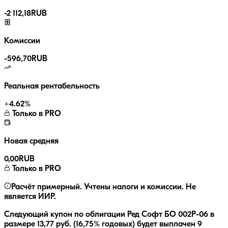
-
2 112,18
RUB
Комиссии
-
596,70
RUB
Реальная рентабельность
+
4.62
%
Только в PRO
Новая средняя
0,00
RUB
Только в PRO
Расчёт примерный. Учтены налоги и комиссии. Не
является ИИР.
Следующий купон по облигации
Ред Софт БО 002Р-06
в
размере
13,77
руб.
(16,75% годовых)
будет выплачен
9