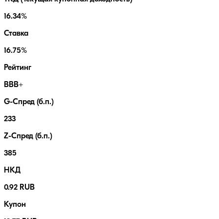
16.34%
Ставка
16.75%
Рейтинг
BBB+
G-Спред (б.п.)
233
Z-Спред (б.п.)
385
НКД
0.92 RUB
Купон