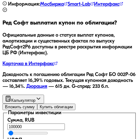
Информация:
Мосбиржа
Smart-Lab
Интерфакс
Ред Софт
выплатил купон по облигации?
Официальные данные о статусе выплат купонов,
амортизации и существенных фактах по выпуску
РедСофт2P6
доступны в реестре раскрытия информации
ЦБ РФ (Интерфакс).
Карточка в Интерфакс
Доходность к погашению облигации
Ред Софт БО 002Р-06
составляет
16,39
% годовых.
Текущая купонная доходность
—
16,34
%.
Дюрация
—
615
дн.
G-спред:
233
б.п.
Калькулятор
Вложить сумму
Купить облигации
Параметры инвестиции
Сумма, RUB