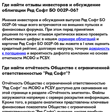
Где найти отзывы инвесторов и обсуждение
облигации Ред Софт БО 002Р-06?
Мнения инвесторов и обсуждения выпуска
Ред Софт БО
002Р-06
чаще всего встречаются на внешних пульсах и
финансовых форумах. При этом перед принятием
решения по чужим отзывам критически важно проверить
объективные цифры: в нашем
скринере облигаций
и
карточке
Ред Софт БО 002Р-06
вы можете в 1 клик оценить
кредитный рейтинг, долговую нагрузку, точную
доходность
к погашению
и вероятность дефолта компании на основе
отчетности МСФО и РСБУ.
Где найти отчётность Общество с ограниченной
ответственностью "Ред Софт"?
Отчётность Общество с ограниченной ответственностью
"Ред Софт" по МСФО и РСБУ доступна для скачивания на
этой странице в разделе «Отчётность эмитента». Файлы
загружаются напрямую с сервера раскрытия информации.
Кроме того, в разделе аналитики представлены ключевые
финансовые показатели Общество с ограниченной
ответственностью "Ред Софт": выручка, чистая прибыль,