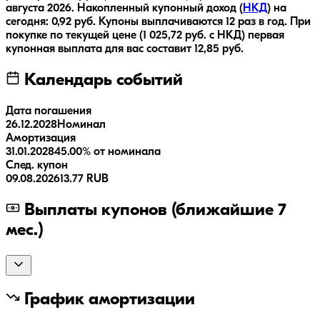
августа 2026
.
Накопленный купонный доход (
НКД
) на
сегодня:
0,92
руб.
Купоны выплачиваются
12 раз
в год.
При
покупке по текущей цене (
1 025,72
руб. с НКД) первая
купонная выплата для вас составит
12,85
руб.
Календарь событий
Дата погашения
26.12.2028
Номинал
Амортизация
31.01.2028
45.00% от номинала
След. купон
09.08.2026
13.77 RUB
Выплаты купонов (ближайшие 7
мес.)
График амортизации