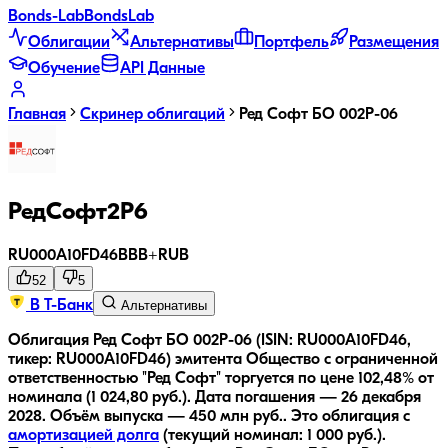
Bonds
-Lab
Bonds
Lab
Облигации
Альтернативы
Портфель
Размещения
Обучение
API Данные
Главная
Скринер облигаций
Ред Софт БО 002Р-06
РедСофт2P6
RU000A10FD46
BBB+
RUB
52
5
В Т-Банк
Альтернативы
Облигация Ред Софт БО 002Р-06 (ISIN: RU000A10FD46,
тикер: RU000A10FD46) эмитента Общество с ограниченной
ответственностью "Ред Софт" торгуется по цене 102,48% от
номинала (1 024,80 руб.).
Дата погашения — 26 декабря
2028.
Объём выпуска — 450 млн руб..
Это облигация с
амортизацией долга
(текущий номинал:
1 000
руб.
).