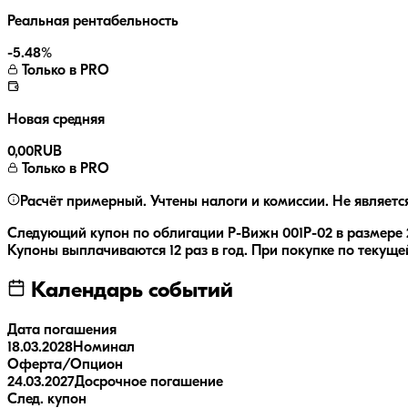
Реальная рентабельность
-5.48
%
Только в PRO
Новая средняя
0,00
RUB
Только в PRO
Расчёт примерный. Учтены налоги и комиссии. Не являетс
Следующий купон по облигации
Р-Вижн 001Р-02
в размере
Купоны выплачиваются
12 раз
в год.
При покупке по текущей
Календарь событий
Дата погашения
18.03.2028
Номинал
Оферта/Опцион
24.03.2027
Досрочное погашение
След. купон