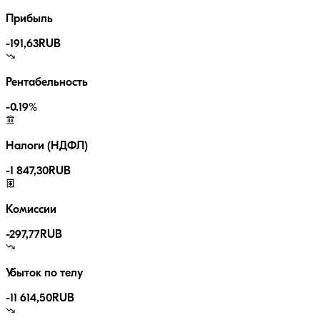
Прибыль
-191,63
RUB
Рентабельность
-0.19
%
Налоги (НДФЛ)
-
1 847,30
RUB
Комиссии
-
297,77
RUB
Убыток по телу
-11 614,50
RUB