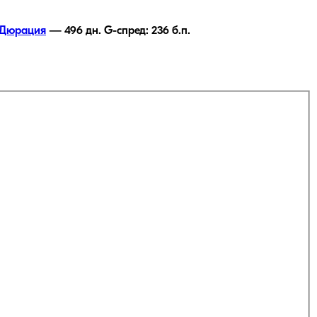
Дюрация
—
496
дн.
G-спред:
236
б.п.