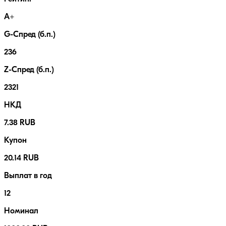
A+
G-Спред (б.п.)
236
Z-Спред (б.п.)
2321
НКД
7.38 RUB
Купон
20.14 RUB
Выплат в год
12
Номинал