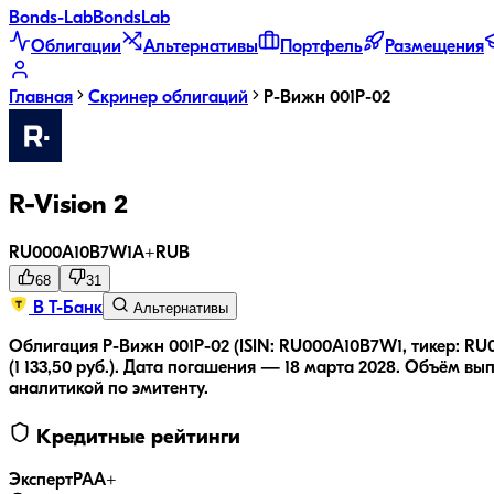
Bonds
-Lab
Bonds
Lab
Облигации
Альтернативы
Портфель
Размещения
Главная
Скринер облигаций
Р-Вижн 001Р-02
R-Vision 2
RU000A10B7W1
A+
RUB
68
31
В Т-Банк
Альтернативы
Облигация Р-Вижн 001Р-02 (ISIN: RU000A10B7W1, тикер: RU
(1 133,50 руб.).
Дата погашения — 18 марта 2028.
Объём вып
аналитикой по эмитенту.
Кредитные рейтинги
ЭкспертРА
A+