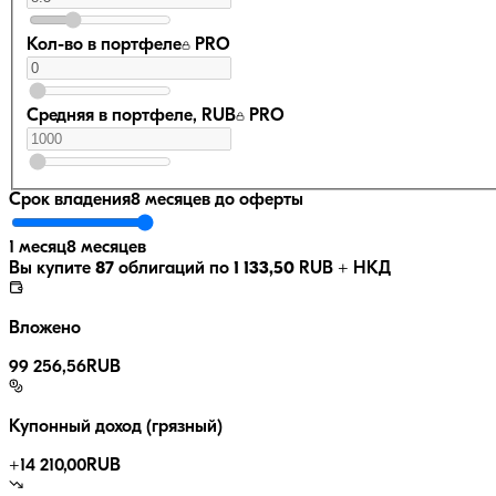
Кол-во в портфеле
PRO
Средняя в портфеле, RUB
PRO
Срок владения
8 месяцев
до оферты
1 месяц
8 месяцев
Вы купите
87
облигаций по
1 133,50
RUB
+ НКД
Вложено
99 256,56
RUB
Купонный доход (грязный)
+
14 210,00
RUB