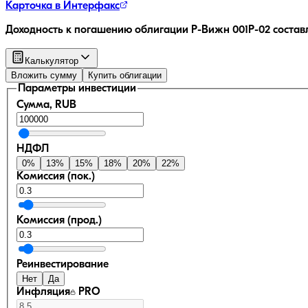
Карточка в Интерфакс
Доходность к погашению облигации
Р-Вижн 001Р-02
состав
Калькулятор
Вложить сумму
Купить облигации
Параметры инвестиции
Сумма, RUB
НДФЛ
0
%
13
%
15
%
18
%
20
%
22
%
Комиссия (пок.)
Комиссия (прод.)
Реинвестирование
Нет
Да
Инфляция
PRO