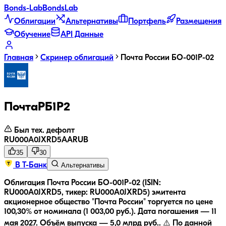
Bonds
-Lab
Bonds
Lab
Облигации
Альтернативы
Портфель
Размещения
Обучение
API Данные
Главная
Скринер облигаций
Почта России БО-001P-02
ПочтаРБ1P2
Был тех. дефолт
RU000A0JXRD5
AA
RUB
35
30
В Т-Банк
Альтернативы
Облигация Почта России БО-001P-02 (ISIN:
RU000A0JXRD5, тикер: RU000A0JXRD5) эмитента
акционерное общество "Почта России" торгуется по цене
100,30% от номинала (1 003,00 руб.).
Дата погашения — 11
мая 2027.
Объём выпуска — 5,0 млрд руб..
⚠️ По данной