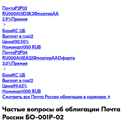
ПочтаР3P02
RU000A10D3K3
Флоатер
AA
2.9
%
Премия
База
КС ЦБ
Выплат в год
12
Цена
100.50%
Номинал
1000 RUB
ПочтаР3P04
RU000A10EA32
Флоатер
AA
Оферта
3.0
%
Премия
База
КС ЦБ
Выплат в год
12
Цена
99.62%
Номинал
1000 RUB
Смотреть все
Почта России
облигации в скринере ↗
Частые вопросы об облигации
Почта
России БО-001P-02