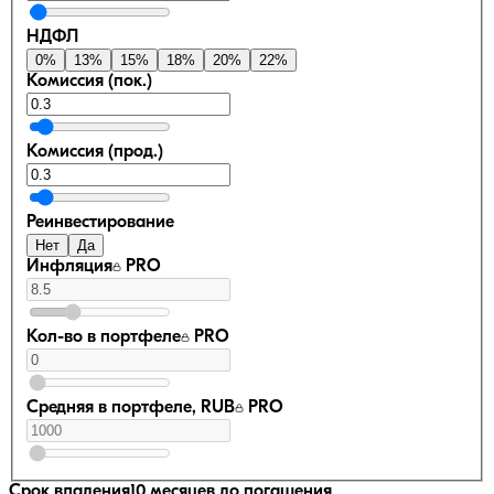
НДФЛ
0
%
13
%
15
%
18
%
20
%
22
%
Комиссия (пок.)
Комиссия (прод.)
Реинвестирование
Нет
Да
Инфляция
PRO
Кол-во в портфеле
PRO
Средняя в портфеле, RUB
PRO
Срок владения
10 месяцев
до погашения