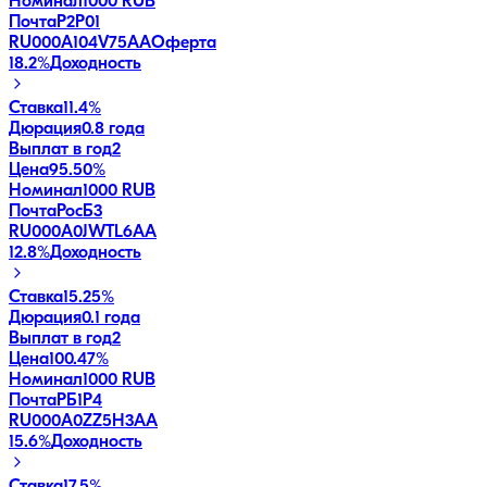
Номинал
1000 RUB
ПочтаР2P01
RU000A104V75
AA
Оферта
18.2
%
Доходность
Ставка
11.4%
Дюрация
0.8 года
Выплат в год
2
Цена
95.50%
Номинал
1000 RUB
ПочтаРосБ3
RU000A0JWTL6
AA
12.8
%
Доходность
Ставка
15.25%
Дюрация
0.1 года
Выплат в год
2
Цена
100.47%
Номинал
1000 RUB
ПочтаРБ1P4
RU000A0ZZ5H3
AA
15.6
%
Доходность
Ставка
17.5%