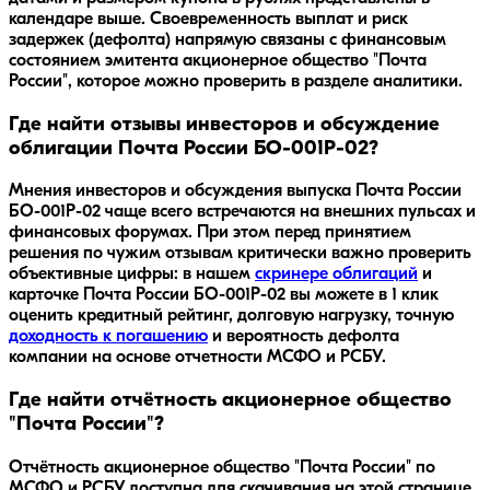
календаре выше. Своевременность выплат и риск
задержек (дефолта) напрямую связаны с финансовым
состоянием эмитента акционерное общество "Почта
России", которое можно проверить в разделе аналитики.
Где найти отзывы инвесторов и обсуждение
облигации Почта России БО-001P-02?
Мнения инвесторов и обсуждения выпуска
Почта России
БО-001P-02
чаще всего встречаются на внешних пульсах и
финансовых форумах. При этом перед принятием
решения по чужим отзывам критически важно проверить
объективные цифры: в нашем
скринере облигаций
и
карточке
Почта России БО-001P-02
вы можете в 1 клик
оценить кредитный рейтинг, долговую нагрузку, точную
доходность к погашению
и вероятность дефолта
компании на основе отчетности МСФО и РСБУ.
Где найти отчётность акционерное общество
"Почта России"?
Отчётность акционерное общество "Почта России" по
МСФО и РСБУ доступна для скачивания на этой странице