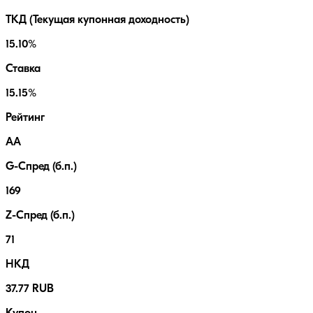
ТКД (Текущая купонная доходность)
15.10%
Ставка
15.15%
Рейтинг
AA
G-Спред (б.п.)
169
Z-Спред (б.п.)
71
НКД
37.77 RUB