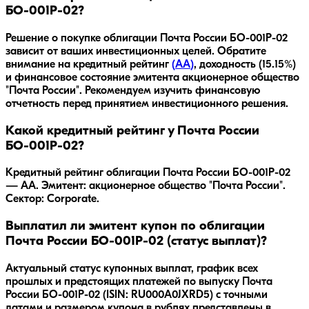
БО-001P-02?
Решение о покупке облигации
Почта России БО-001P-02
зависит от ваших инвестиционных целей. Обратите
внимание на кредитный рейтинг
(
AA
)
, доходность
(15.15%)
и финансовое состояние эмитента
акционерное общество
"Почта России"
. Рекомендуем изучить финансовую
отчетность перед принятием инвестиционного решения.
Какой кредитный рейтинг у Почта России
БО-001P-02?
Кредитный рейтинг облигации Почта России БО-001P-02
— AA. Эмитент: акционерное общество "Почта России".
Сектор: Corporate.
Выплатил ли эмитент купон по облигации
Почта России БО-001P-02 (статус выплат)?
Актуальный статус купонных выплат, график всех
прошлых и предстоящих платежей по выпуску Почта
России БО-001P-02 (ISIN: RU000A0JXRD5) с точными
датами и размером купона в рублях представлены в