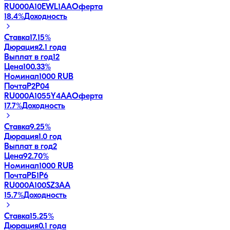
RU000A10EWL1
AA
Оферта
18.4
%
Доходность
Ставка
17.15%
Дюрация
2.1 года
Выплат в год
12
Цена
100.33%
Номинал
1000 RUB
ПочтаР2P04
RU000A1055Y4
AA
Оферта
17.7
%
Доходность
Ставка
9.25%
Дюрация
1.0 год
Выплат в год
2
Цена
92.70%
Номинал
1000 RUB
ПочтаРБ1P6
RU000A100SZ3
AA
15.7
%
Доходность
Ставка
15.25%
Дюрация
0.1 года