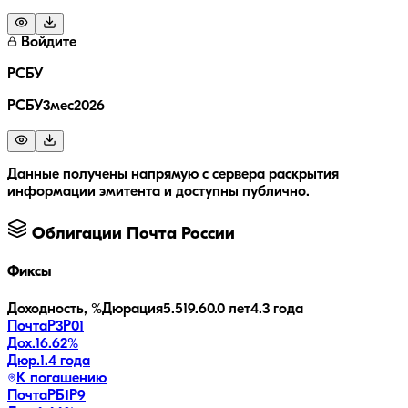
Войдите
РСБУ
РСБУ3мес2026
Данные получены напрямую с сервера раскрытия
информации эмитента и доступны публично.
Облигации
Почта России
Фиксы
Доходность, %
Дюрация
5.5
19.6
0.0 лет
4.3 года
ПочтаР3P01
Дох.
16.62
%
Дюр.
1.4 года
К погашению
ПочтаРБ1P9