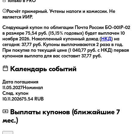
Только в PRO
Расчёт примерный. Учтены налоги и комиссии. Не
является ИИР.
Следующий купон по облигации
Почта России БО-001P-02
в размере
75,54
руб.
(15,15% годовых)
будет выплачен
10
ноября 2026
.
Накопленный купонный доход (
НКД
) на
сегодня:
37,77
руб.
Купоны выплачиваются
2 раза
в год.
При покупке по текущей цене (
1 040,77
руб. с НКД) первая
купонная выплата для вас составит
37,77
руб.
Календарь событий
Дата погашения
11.05.2027
Номинал
След. купон
10.11.2026
75.54 RUB
Выплаты купонов (ближайшие 7
мес.)