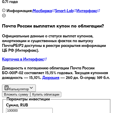
0.71 года
Информация:
Мосбиржа
Smart-Lab
Интерфакс
Почта России
выплатил купон по облигации?
Официальные данные о статусе выплат купонов,
амортизации и существенных фактах по выпуску
ПочтаРБ1P2
доступны в реестре раскрытия информации
ЦБ РФ (Интерфакс).
Карточка в Интерфакс
Доходность к погашению облигации
Почта России
БО-001P-02
составляет
15,15
% годовых.
Текущая купонная
доходность —
15,10
%.
Дюрация
—
260
дн.
G-спред:
169
б.п.
Калькулятор
Вложить сумму
Купить облигации
Параметры инвестиции
Сумма, RUB