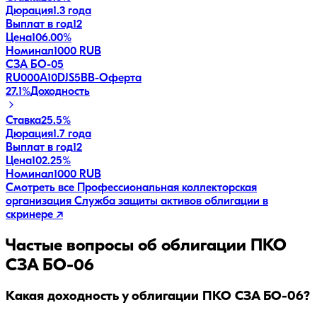
Дюрация
1.3 года
Выплат в год
12
Цена
106.00%
Номинал
1000 RUB
СЗА БО-05
RU000A10DJS5
BB-
Оферта
27.1
%
Доходность
Ставка
25.5%
Дюрация
1.7 года
Выплат в год
12
Цена
102.25%
Номинал
1000 RUB
Смотреть все
Профессиональная коллекторская
организация Служба защиты активов
облигации в
скринере ↗
Частые вопросы об облигации
ПКО
СЗА БО-06
Какая доходность у облигации ПКО СЗА БО-06?