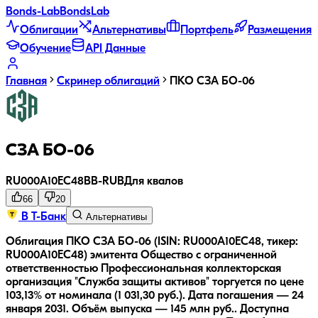
Bonds
-Lab
Bonds
Lab
Облигации
Альтернативы
Портфель
Размещения
Обучение
API Данные
Главная
Скринер облигаций
ПКО СЗА БО-06
СЗА БО-06
RU000A10EC48
BB-
RUB
Для квалов
66
20
В Т-Банк
Альтернативы
Облигация ПКО СЗА БО-06 (ISIN: RU000A10EC48, тикер:
RU000A10EC48) эмитента Общество с ограниченной
ответственностью Профессиональная коллекторская
организация "Служба защиты активов" торгуется по цене
103,13% от номинала (1 031,30 руб.).
Дата погашения — 24
января 2031.
Объём выпуска — 145 млн руб..
Доступна