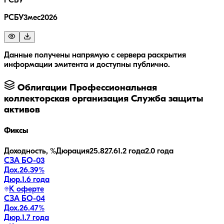
РСБУ
РСБУ3мес2026
Данные получены напрямую с сервера раскрытия
информации эмитента и доступны публично.
Облигации
Профессиональная
коллекторская организация Служба защиты
активов
Фиксы
Доходность, %
Дюрация
25.8
27.6
1.2 года
2.0 года
СЗА БО-03
Дох.
26.39
%
Дюр.
1.6 года
К оферте
СЗА БО-04
Дох.
26.47
%
Дюр.
1.7 года