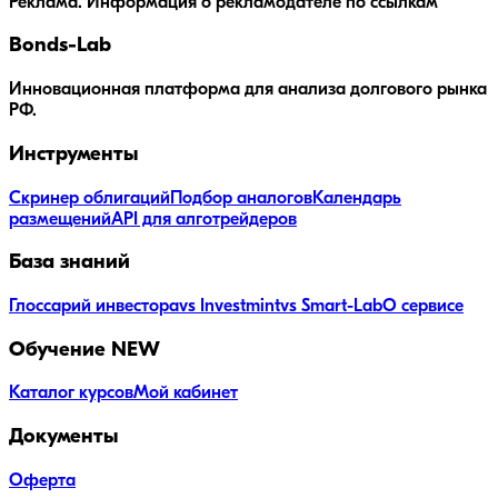
Реклама. Информация о рекламодателе по ссылкам
Bonds
-Lab
Инновационная платформа для анализа долгового рынка
РФ.
Инструменты
Скринер облигаций
Подбор аналогов
Календарь
размещений
API для алготрейдеров
База знаний
Глоссарий инвестора
vs Investmint
vs Smart-Lab
О сервисе
Обучение
NEW
Каталог курсов
Мой кабинет
Документы
Оферта