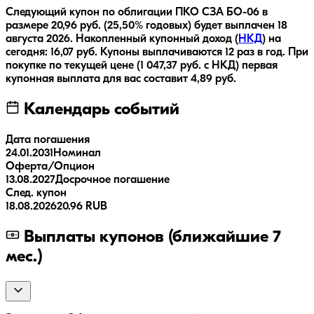
Следующий купон по облигации
ПКО СЗА БО-06
в
размере
20,96
руб.
(25,50% годовых)
будет выплачен
18
августа 2026
.
Накопленный купонный доход (
НКД
) на
сегодня:
16,07
руб.
Купоны выплачиваются
12 раз
в год.
При
покупке по текущей цене (
1 047,37
руб. с НКД) первая
купонная выплата для вас составит
4,89
руб.
Календарь событий
Дата погашения
24.01.2031
Номинал
Оферта/Опцион
13.08.2027
Досрочное погашение
След. купон
18.08.2026
20.96 RUB
Выплаты купонов (ближайшие 7
мес.)