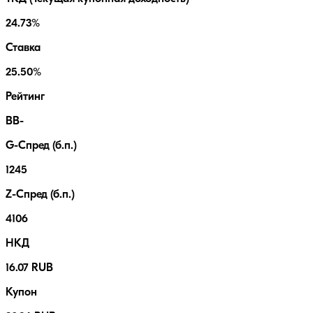
24.73%
Ставка
25.50%
Рейтинг
BB-
G-Спред (б.п.)
1245
Z-Спред (б.п.)
4106
НКД
16.07 RUB
Купон