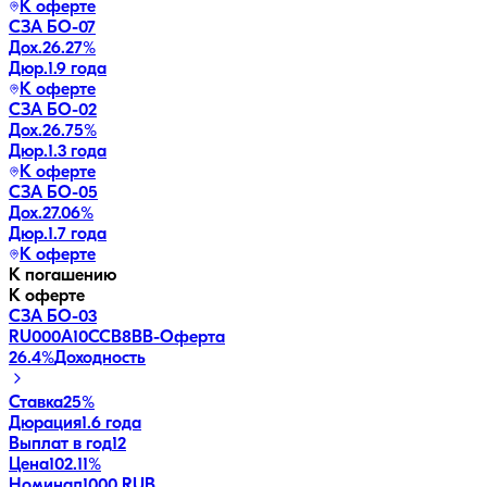
К оферте
СЗА БО-07
Дох.
26.27
%
Дюр.
1.9 года
К оферте
СЗА БО-02
Дох.
26.75
%
Дюр.
1.3 года
К оферте
СЗА БО-05
Дох.
27.06
%
Дюр.
1.7 года
К оферте
К погашению
К оферте
СЗА БО-03
RU000A10CCB8
BB-
Оферта
26.4
%
Доходность
Ставка
25%
Дюрация
1.6 года
Выплат в год
12
Цена
102.11%
Номинал
1000 RUB