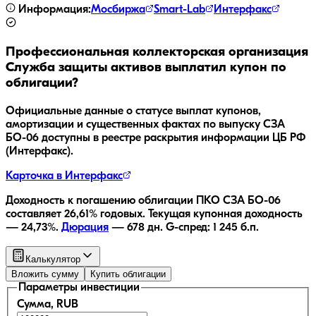
Информация:
Мосбиржа
Smart-Lab
Интерфакс
Профессиональная коллекторская организация
Служба защиты активов
выплатил купон по
облигации?
Официальные данные о статусе выплат купонов,
амортизации и существенных фактах по выпуску
СЗА
БО-06
доступны в реестре раскрытия информации ЦБ РФ
(Интерфакс).
Карточка в Интерфакс
Доходность к погашению облигации
ПКО СЗА БО-06
составляет
26,61
% годовых.
Текущая купонная доходность
—
24,73
%.
Дюрация
—
678
дн.
G-спред:
1 245
б.п.
Калькулятор
Вложить сумму
Купить облигации
Параметры инвестиции
Сумма, RUB