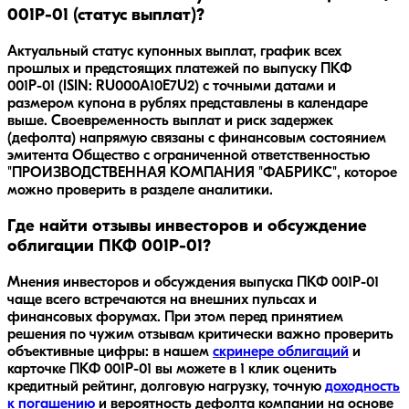
001Р-01 (статус выплат)?
Актуальный статус купонных выплат, график всех
прошлых и предстоящих платежей по выпуску ПКФ
001Р-01 (ISIN: RU000A10E7U2) с точными датами и
размером купона в рублях представлены в календаре
выше. Своевременность выплат и риск задержек
(дефолта) напрямую связаны с финансовым состоянием
эмитента Общество с ограниченной ответственностью
"ПРОИЗВОДСТВЕННАЯ КОМПАНИЯ "ФАБРИКС", которое
можно проверить в разделе аналитики.
Где найти отзывы инвесторов и обсуждение
облигации ПКФ 001Р-01?
Мнения инвесторов и обсуждения выпуска
ПКФ 001Р-01
чаще всего встречаются на внешних пульсах и
финансовых форумах. При этом перед принятием
решения по чужим отзывам критически важно проверить
объективные цифры: в нашем
скринере облигаций
и
карточке
ПКФ 001Р-01
вы можете в 1 клик оценить
кредитный рейтинг, долговую нагрузку, точную
доходность
к погашению
и вероятность дефолта компании на основе