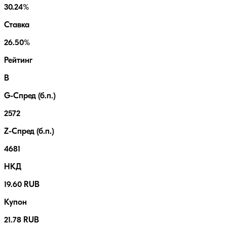
30.24%
Ставка
26.50%
Рейтинг
B
G-Спред (б.п.)
2572
Z-Спред (б.п.)
4681
НКД
19.60 RUB
Купон
21.78 RUB