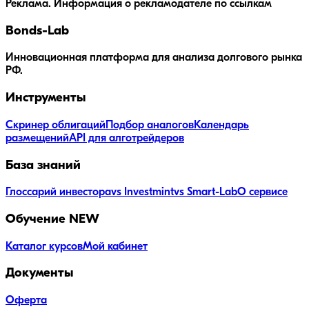
Реклама. Информация о рекламодателе по ссылкам
Bonds
-Lab
Инновационная платформа для анализа долгового рынка
РФ.
Инструменты
Скринер облигаций
Подбор аналогов
Календарь
размещений
API для алготрейдеров
База знаний
Глоссарий инвестора
vs Investmint
vs Smart-Lab
О сервисе
Обучение
NEW
Каталог курсов
Мой кабинет
Документы
Оферта