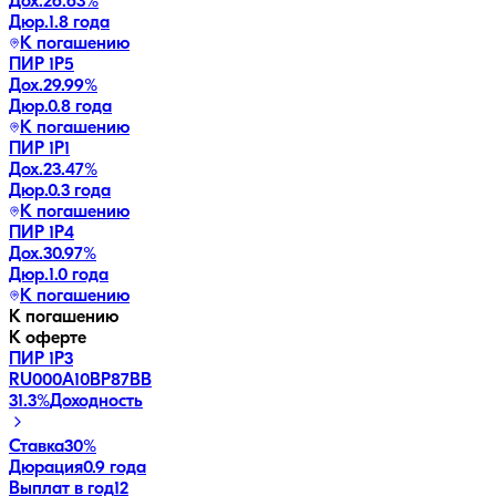
Дох.
26.63
%
Дюр.
1.8 года
К погашению
ПИР 1P5
Дох.
29.99
%
Дюр.
0.8 года
К погашению
ПИР 1P1
Дох.
23.47
%
Дюр.
0.3 года
К погашению
ПИР 1P4
Дох.
30.97
%
Дюр.
1.0 года
К погашению
К погашению
К оферте
ПИР 1P3
RU000A10BP87
BB
31.3
%
Доходность
Ставка
30%
Дюрация
0.9 года
Выплат в год
12