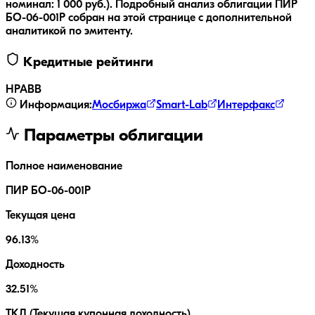
номинал:
1 000
руб.
).
Подробный анализ облигации
ПИР
БО-06-001P
собран на этой странице с дополнительной
аналитикой по эмитенту.
Кредитные рейтинги
НРА
BB
Информация:
Мосбиржа
Smart-Lab
Интерфакс
Параметры облигации
Полное наименование
ПИР БО-06-001P
Текущая цена
96.13%
Доходность
32.51%
ТКД (Текущая купонная доходность)