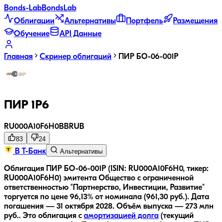
Bonds
-Lab
Bonds
Lab
Облигации
Альтернативы
Портфель
Размещения
Обучение
API Данные
Главная
Скринер облигаций
ПИР БО-06-001P
ПИР 1P6
RU000A10F6H0
BB
RUB
83
24
В Т-Банк
Альтернативы
Облигация ПИР БО-06-001P (ISIN: RU000A10F6H0, тикер:
RU000A10F6H0) эмитента Общество с ограниченной
ответственностью "Партнерство, Инвестиции, Развитие"
торгуется по цене 96,13% от номинала (961,30 руб.).
Дата
погашения — 31 октября 2028.
Объём выпуска — 273 млн
руб..
Это облигация с
амортизацией долга
(текущий