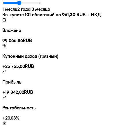
1 месяц
2 года 3 месяца
Вы купите
101
облигаций по
961,30
RUB
+ НКД
Вложено
99 066,86
RUB
Купонный доход (грязный)
+
25 755,00
RUB
Прибыль
+
19 842,82
RUB
Рентабельность
+
20.03
%