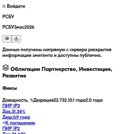
Войдите
РСБУ
РСБУ3мес2026
Данные получены напрямую с сервера раскрытия
информации эмитента и доступны публично.
Облигации
Партнерство, Инвестиции,
Развитие
Фиксы
Доходность, %
Дюрация
22.7
32.1
0.1 года
2.0 года
ПИР 1P3
Дох.
31.34
%
Дюр.
0.9 года
К погашению
ПИР 1P2