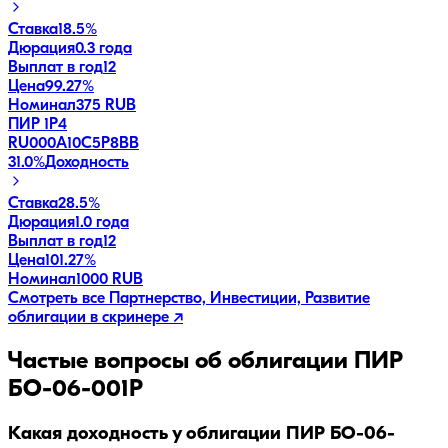
Ставка
18.5%
Дюрация
0.3 года
Выплат в год
12
Цена
99.27%
Номинал
375 RUB
ПИР 1P4
RU000A10C5P8
BB
31.0
%
Доходность
Ставка
28.5%
Дюрация
1.0 года
Выплат в год
12
Цена
101.27%
Номинал
1000 RUB
Смотреть все
Партнерство, Инвестиции, Развитие
облигации в скринере ↗
Частые вопросы об облигации
ПИР
БО-06-001P
Какая доходность у облигации ПИР БО-06-