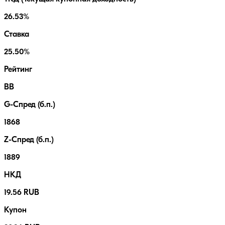
26.53%
Ставка
25.50%
Рейтинг
BB
G-Спред (б.п.)
1868
Z-Спред (б.п.)
1889
НКД
19.56 RUB
Купон