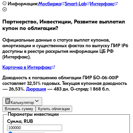
Информация:
Мосбиржа
Smart-Lab
Интерфакс
Партнерство, Инвестиции, Развитие
выплатил
купон по облигации?
Официальные данные о статусе выплат купонов,
амортизации и существенных фактах по выпуску
ПИР 1P6
доступны в реестре раскрытия информации ЦБ РФ
(Интерфакс).
Карточка в Интерфакс
Доходность к погашению облигации
ПИР БО-06-001P
составляет
32,51
% годовых.
Текущая купонная доходность
—
26,53
%.
Дюрация
—
483
дн.
G-спред:
1 868
б.п.
Калькулятор
Вложить сумму
Купить облигации
Параметры инвестиции
Сумма, RUB