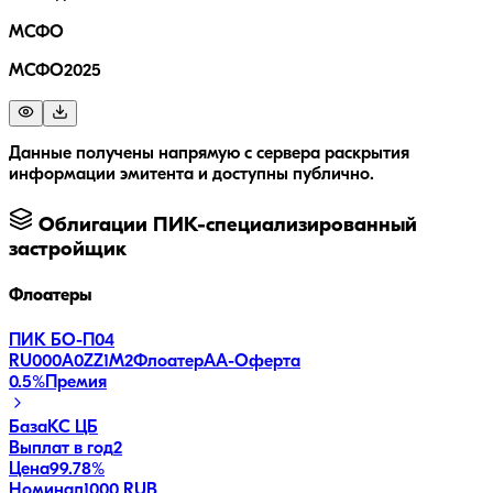
МСФО
МСФО2025
Данные получены напрямую с сервера раскрытия
информации эмитента и доступны публично.
Облигации
ПИК-специализированный
застройщик
Флоатеры
ПИК БО-П04
RU000A0ZZ1M2
Флоатер
AA-
Оферта
0.5
%
Премия
База
КС ЦБ
Выплат в год
2
Цена
99.78%
Номинал
1000 RUB