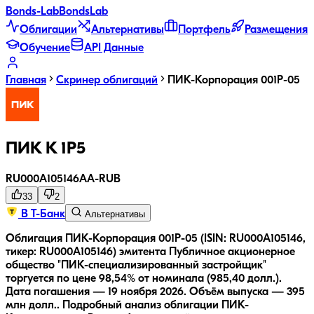
Bonds
-Lab
Bonds
Lab
Облигации
Альтернативы
Портфель
Размещения
Обучение
API Данные
Главная
Скринер облигаций
ПИК-Корпорация 001Р-05
ПИК К 1P5
RU000A105146
AA-
RUB
33
2
В Т-Банк
Альтернативы
Облигация ПИК-Корпорация 001Р-05 (ISIN: RU000A105146,
тикер: RU000A105146) эмитента Публичное акционерное
общество "ПИК-специализированный застройщик"
торгуется по цене 98,54% от номинала (985,40 долл.).
Дата погашения — 19 ноября 2026.
Объём выпуска — 395
млн долл..
Подробный анализ облигации
ПИК-