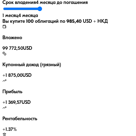
Срок владения
4 месяца
до погашения
1 месяц
4 месяца
Вы купите
100
облигаций по
985,40
USD
+ НКД
Вложено
99 772,50
USD
Купонный доход (грязный)
+
1 875,00
USD
Прибыль
+
1 369,57
USD
Рентабельность
+
1.37
%