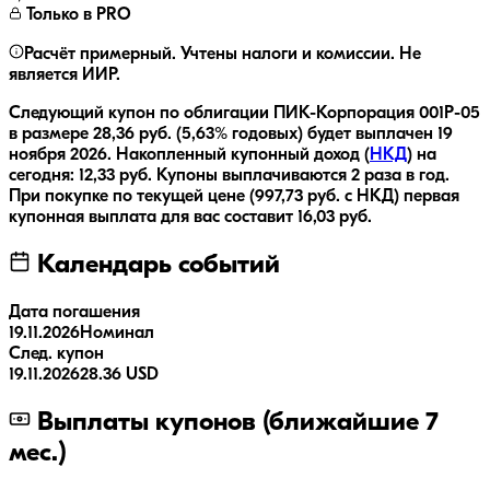
Только в PRO
Расчёт примерный. Учтены налоги и комиссии. Не
является ИИР.
Следующий купон по облигации
ПИК-Корпорация 001Р-05
в размере
28,36
руб.
(5,63% годовых)
будет выплачен
19
ноября 2026
.
Накопленный купонный доход (
НКД
) на
сегодня:
12,33
руб.
Купоны выплачиваются
2 раза
в год.
При покупке по текущей цене (
997,73
руб. с НКД) первая
купонная выплата для вас составит
16,03
руб.
Календарь событий
Дата погашения
19.11.2026
Номинал
След. купон
19.11.2026
28.36 USD
Выплаты купонов (ближайшие 7
мес.)