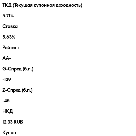
ТКД (Текущая купонная доходность)
5.71%
Ставка
5.63%
Рейтинг
AA-
G-Спред (б.п.)
-139
Z-Спред (б.п.)
-45
НКД
12.33 RUB
Купон