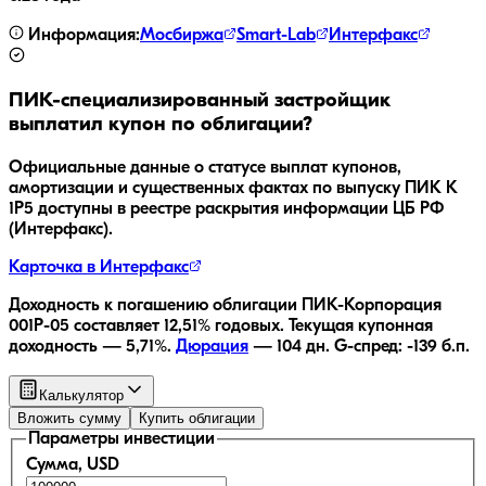
Информация:
Мосбиржа
Smart-Lab
Интерфакс
ПИК-специализированный застройщик
выплатил купон по облигации?
Официальные данные о статусе выплат купонов,
амортизации и существенных фактах по выпуску
ПИК К
1P5
доступны в реестре раскрытия информации ЦБ РФ
(Интерфакс).
Карточка в Интерфакс
Доходность к погашению облигации
ПИК-Корпорация
001Р-05
составляет
12,51
% годовых.
Текущая купонная
доходность —
5,71
%.
Дюрация
—
104
дн.
G-спред:
-139
б.п.
Калькулятор
Вложить сумму
Купить облигации
Параметры инвестиции
Сумма, USD