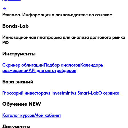
Реклама. Информация о рекламодателе по ссылкам
Bonds
-Lab
Инновационная платформа для анализа долгового рынка
РФ.
Инструменты
Скринер облигаций
Подбор аналогов
Календарь
размещений
API для алготрейдеров
База знаний
Глоссарий инвестора
vs Investmint
vs Smart-Lab
О сервисе
Обучение
NEW
Каталог курсов
Мой кабинет
Документы