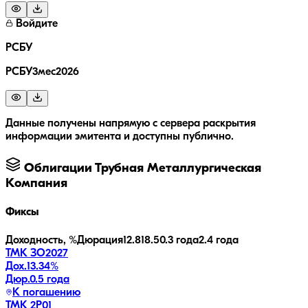
Войдите
РСБУ
РСБУ3мес2026
Данные получены напрямую с сервера раскрытия
информации эмитента и доступны публично.
Облигации
Трубная Металлургическая
Компания
Фиксы
Доходность, %
Дюрация
12.8
18.5
0.3 года
2.4 года
ТМК ЗО2027
Дох.
13.34
%
Дюр.
0.5 года
К погашению
ТМК 2P01