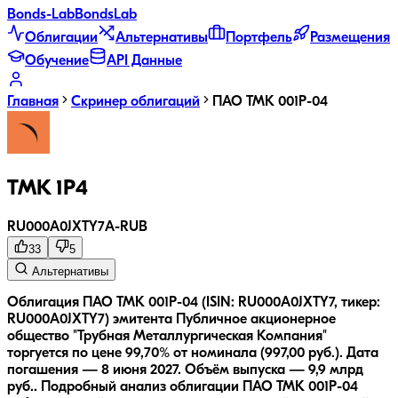
Bonds
-Lab
Bonds
Lab
Облигации
Альтернативы
Портфель
Размещения
Обучение
API Данные
Главная
Скринер облигаций
ПАО ТМК 001P-04
ТМК 1P4
RU000A0JXTY7
A-
RUB
33
5
Альтернативы
Облигация ПАО ТМК 001P-04 (ISIN: RU000A0JXTY7, тикер:
RU000A0JXTY7) эмитента Публичное акционерное
общество "Трубная Металлургическая Компания"
торгуется по цене 99,70% от номинала (997,00 руб.).
Дата
погашения — 8 июня 2027.
Объём выпуска — 9,9 млрд
руб..
Подробный анализ облигации
ПАО ТМК 001P-04