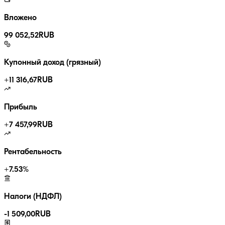
Вложено
99 052,52
RUB
Купонный доход (грязный)
+
11 316,67
RUB
Прибыль
+
7 457,99
RUB
Рентабельность
+
7.53
%
Налоги (НДФЛ)
-
1 509,00
RUB