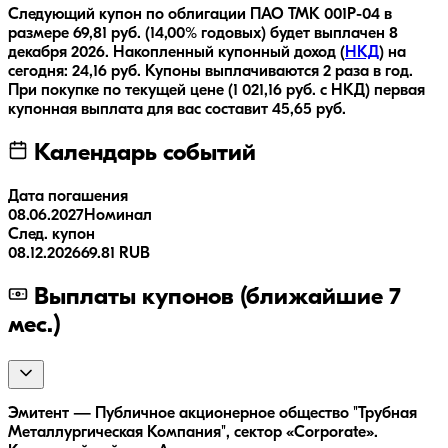
Следующий купон по облигации
ПАО ТМК 001P-04
в
размере
69,81
руб.
(14,00% годовых)
будет выплачен
8
декабря 2026
.
Накопленный купонный доход (
НКД
) на
сегодня:
24,16
руб.
Купоны выплачиваются
2 раза
в год.
При покупке по текущей цене (
1 021,16
руб. с НКД) первая
купонная выплата для вас составит
45,65
руб.
Календарь событий
Дата погашения
08.06.2027
Номинал
След. купон
08.12.2026
69.81 RUB
Выплаты купонов (ближайшие 7
мес.)
Эмитент — Публичное акционерное общество "Трубная
Металлургическая Компания", сектор «Corporate».