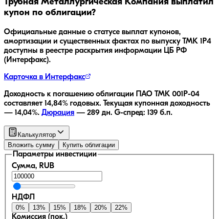
Трубная Металлургическая Компания
выплатил
купон по облигации?
Официальные данные о статусе выплат купонов,
амортизации и существенных фактах по выпуску
ТМК 1P4
доступны в реестре раскрытия информации ЦБ РФ
(Интерфакс).
Карточка в Интерфакс
Доходность к погашению облигации
ПАО ТМК 001P-04
составляет
14,84
% годовых.
Текущая купонная доходность
—
14,04
%.
Дюрация
—
289
дн.
G-спред:
139
б.п.
Калькулятор
Вложить сумму
Купить облигации
Параметры инвестиции
Сумма, RUB
НДФЛ
0
%
13
%
15
%
18
%
20
%
22
%
Комиссия (пок.)