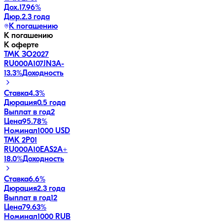
Дох.
17.96
%
Дюр.
2.3 года
К погашению
К погашению
К оферте
ТМК ЗО2027
RU000A107JN3
A-
13.3
%
Доходность
Ставка
4.3%
Дюрация
0.5 года
Выплат в год
2
Цена
95.78%
Номинал
1000 USD
ТМК 2P01
RU000A10EAS2
A+
18.0
%
Доходность
Ставка
6.6%
Дюрация
2.3 года
Выплат в год
12
Цена
79.63%
Номинал
1000 RUB