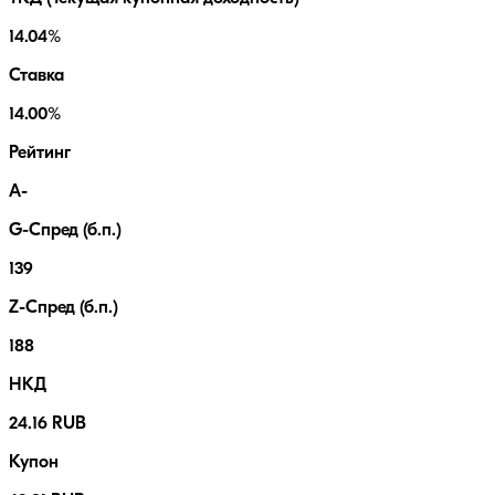
14.04%
Ставка
14.00%
Рейтинг
A-
G-Спред (б.п.)
139
Z-Спред (б.п.)
188
НКД
24.16 RUB
Купон