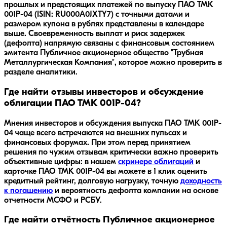
прошлых и предстоящих платежей по выпуску ПАО ТМК
001P-04 (ISIN: RU000A0JXTY7) с точными датами и
размером купона в рублях представлены в календаре
выше. Своевременность выплат и риск задержек
(дефолта) напрямую связаны с финансовым состоянием
эмитента Публичное акционерное общество "Трубная
Металлургическая Компания", которое можно проверить в
разделе аналитики.
Где найти отзывы инвесторов и обсуждение
облигации ПАО ТМК 001P-04?
Мнения инвесторов и обсуждения выпуска
ПАО ТМК 001P-
04
чаще всего встречаются на внешних пульсах и
финансовых форумах. При этом перед принятием
решения по чужим отзывам критически важно проверить
объективные цифры: в нашем
скринере облигаций
и
карточке
ПАО ТМК 001P-04
вы можете в 1 клик оценить
кредитный рейтинг, долговую нагрузку, точную
доходность
к погашению
и вероятность дефолта компании на основе
отчетности МСФО и РСБУ.
Где найти отчётность Публичное акционерное