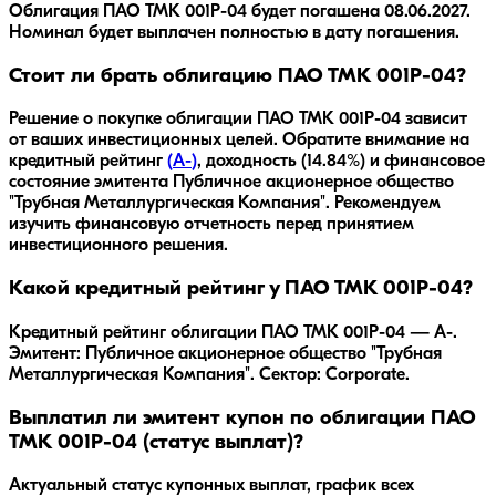
Облигация
ПАО ТМК 001P-04
будет погашена
08.06.2027
.
Номинал будет выплачен полностью в дату погашения.
Стоит ли брать облигацию ПАО ТМК 001P-04?
Решение о покупке облигации
ПАО ТМК 001P-04
зависит
от ваших инвестиционных целей. Обратите внимание на
кредитный рейтинг
(
A-
)
, доходность
(14.84%)
и финансовое
состояние эмитента
Публичное акционерное общество
"Трубная Металлургическая Компания"
. Рекомендуем
изучить финансовую отчетность перед принятием
инвестиционного решения.
Какой кредитный рейтинг у ПАО ТМК 001P-04?
Кредитный рейтинг облигации ПАО ТМК 001P-04 — A-.
Эмитент: Публичное акционерное общество "Трубная
Металлургическая Компания". Сектор: Corporate.
Выплатил ли эмитент купон по облигации ПАО
ТМК 001P-04 (статус выплат)?
Актуальный статус купонных выплат, график всех