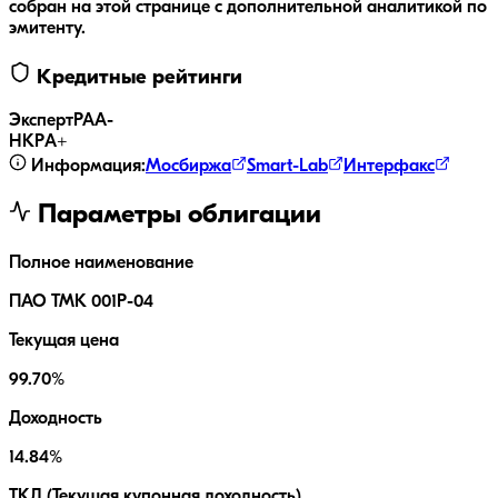
собран на этой странице с дополнительной аналитикой по
эмитенту.
Кредитные рейтинги
ЭкспертРА
A-
НКР
A+
Информация:
Мосбиржа
Smart-Lab
Интерфакс
Параметры облигации
Полное наименование
ПАО ТМК 001P-04
Текущая цена
99.70%
Доходность
14.84%
ТКД (Текущая купонная доходность)