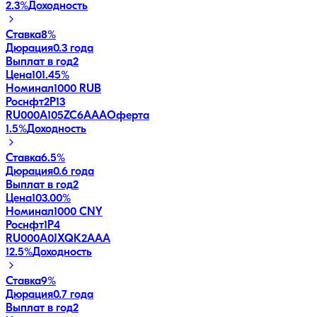
2.3
%
Доходность
Ставка
8%
Дюрация
0.3 года
Выплат в год
2
Цена
101.45%
Номинал
1000 RUB
Роснфт2P13
RU000A105ZC6
AAA
Оферта
1.5
%
Доходность
Ставка
6.5%
Дюрация
0.6 года
Выплат в год
2
Цена
103.00%
Номинал
1000 CNY
Роснфт1P4
RU000A0JXQK2
AAA
12.5
%
Доходность
Ставка
9%
Дюрация
0.7 года
Выплат в год
2