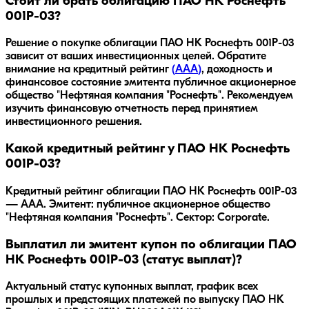
Стоит ли брать облигацию ПАО НК Роснефть
001P-03?
Решение о покупке облигации
ПАО НК Роснефть 001P-03
зависит от ваших инвестиционных целей. Обратите
внимание на кредитный рейтинг
(
AAA
)
, доходность
и
финансовое состояние эмитента
публичное акционерное
общество "Нефтяная компания "Роснефть"
. Рекомендуем
изучить финансовую отчетность перед принятием
инвестиционного решения.
Какой кредитный рейтинг у ПАО НК Роснефть
001P-03?
Кредитный рейтинг облигации ПАО НК Роснефть 001P-03
— AAA. Эмитент: публичное акционерное общество
"Нефтяная компания "Роснефть". Сектор: Corporate.
Выплатил ли эмитент купон по облигации ПАО
НК Роснефть 001P-03 (статус выплат)?
Актуальный статус купонных выплат, график всех
прошлых и предстоящих платежей по выпуску ПАО НК