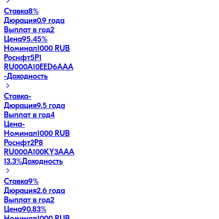
Ставка
8%
Дюрация
0.9 года
Выплат в год
2
Цена
95.45%
Номинал
1000 RUB
Роснфт5P1
RU000A10EED6
AAA
-
Доходность
Ставка
-
Дюрация
9.5 года
Выплат в год
4
Цена
-
Номинал
1000 RUB
Роснфт2P8
RU000A100KY3
AAA
13.3
%
Доходность
Ставка
9%
Дюрация
2.6 года
Выплат в год
2
Цена
90.83%