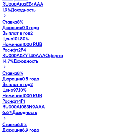
RU000A102EE4
AAA
1.9
%
Доходность
Ставка
8%
Дюрация
0.3 года
Выплат в год
2
Цена
101.80%
Номинал
1000 RUB
Роснфт2P4
RU000A0ZYT40
AAA
Оферта
14.7
%
Доходность
Ставка
8%
Дюрация
0.5 года
Выплат в год
2
Цена
97.10%
Номинал
1000 RUB
Роснфт4P1
RU000A1083N9
AAA
6.6
%
Доходность
Ставка
6.5%
Дюрация
6.9 года