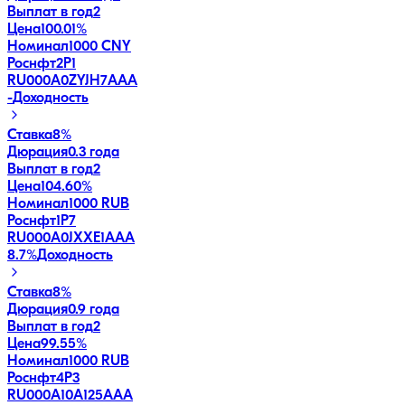
Выплат в год
2
Цена
100.01%
Номинал
1000 CNY
Роснфт2P1
RU000A0ZYJH7
AAA
-
Доходность
Ставка
8%
Дюрация
0.3 года
Выплат в год
2
Цена
104.60%
Номинал
1000 RUB
Роснфт1P7
RU000A0JXXE1
AAA
8.7
%
Доходность
Ставка
8%
Дюрация
0.9 года
Выплат в год
2
Цена
99.55%
Номинал
1000 RUB
Роснфт4P3
RU000A10A125
AAA