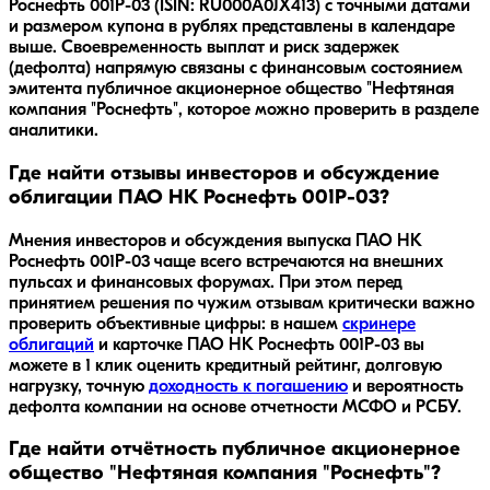
Роснефть 001P-03 (ISIN: RU000A0JX413) с точными датами
и размером купона в рублях представлены в календаре
выше. Своевременность выплат и риск задержек
(дефолта) напрямую связаны с финансовым состоянием
эмитента публичное акционерное общество "Нефтяная
компания "Роснефть", которое можно проверить в разделе
аналитики.
Где найти отзывы инвесторов и обсуждение
облигации ПАО НК Роснефть 001P-03?
Мнения инвесторов и обсуждения выпуска
ПАО НК
Роснефть 001P-03
чаще всего встречаются на внешних
пульсах и финансовых форумах. При этом перед
принятием решения по чужим отзывам критически важно
проверить объективные цифры: в нашем
скринере
облигаций
и карточке
ПАО НК Роснефть 001P-03
вы
можете в 1 клик оценить кредитный рейтинг, долговую
нагрузку, точную
доходность к погашению
и вероятность
дефолта компании на основе отчетности МСФО и РСБУ.
Где найти отчётность публичное акционерное
общество "Нефтяная компания "Роснефть"?