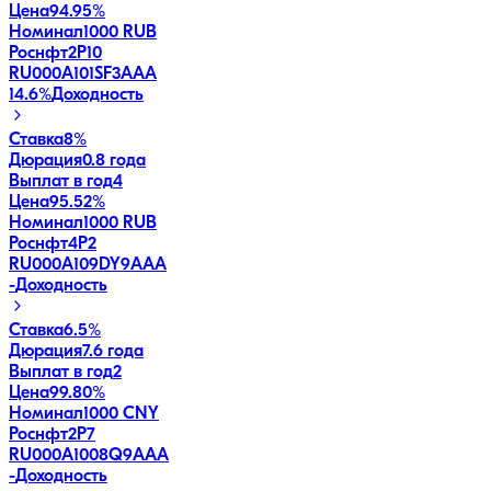
Цена
94.95%
Номинал
1000 RUB
Роснфт2P10
RU000A101SF3
AAA
14.6
%
Доходность
Ставка
8%
Дюрация
0.8 года
Выплат в год
4
Цена
95.52%
Номинал
1000 RUB
Роснфт4P2
RU000A109DY9
AAA
-
Доходность
Ставка
6.5%
Дюрация
7.6 года
Выплат в год
2
Цена
99.80%
Номинал
1000 CNY
Роснфт2P7
RU000A1008Q9
AAA
-
Доходность