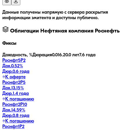
Данные получены напрямую с сервера раскрытия
информации эмитента и доступны публично.
Облигации
Нефтяная компания Роснефть
Фиксы
Доходность, %
Дюрация
0.0
16.2
0.0 лет
7.6 года
Роснфт5P2
Дох.
0.52
%
Дюр.
0.6 года
К оферте
Роснфт2P5
Дох.
13.15
%
Дюр.
1.4 года
К погашению
Роснфт2P10
Дох.
14.59
%
Дюр.
0.8 года
К погашению
Роснфт1P2