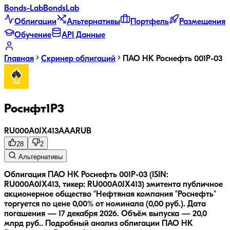
Bonds
-Lab
Bonds
Lab
Облигации
Альтернативы
Портфель
Размещения
Обучение
API Данные
Главная
Скринер облигаций
ПАО НК Роснефть 001P-03
Роснфт1P3
RU000A0JX413
AAA
RUB
28
2
Альтернативы
Облигация ПАО НК Роснефть 001P-03 (ISIN:
RU000A0JX413, тикер: RU000A0JX413) эмитента публичное
акционерное общество "Нефтяная компания "Роснефть"
торгуется по цене 0,00% от номинала (0,00 руб.).
Дата
погашения — 17 декабря 2026.
Объём выпуска — 20,0
млрд руб..
Подробный анализ облигации
ПАО НК