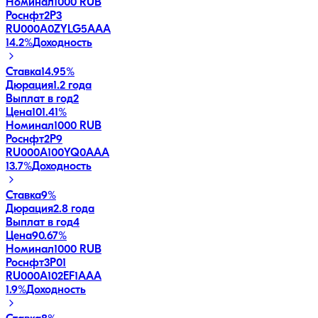
Номинал
1000 RUB
Роснфт2P3
RU000A0ZYLG5
AAA
14.2
%
Доходность
Ставка
14.95%
Дюрация
1.2 года
Выплат в год
2
Цена
101.41%
Номинал
1000 RUB
Роснфт2P9
RU000A100YQ0
AAA
13.7
%
Доходность
Ставка
9%
Дюрация
2.8 года
Выплат в год
4
Цена
90.67%
Номинал
1000 RUB
Роснфт3P01
RU000A102EF1
AAA
1.9
%
Доходность