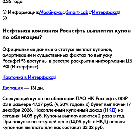
0.36 года
Информация:
Мосбиржа
Smart-Lab
Интерфакс
Нефтяная компания Роснефть
выплатил купон
по облигации?
Официальные данные о статусе выплат купонов,
амортизации и существенных фактах по выпуску
Роснфт1P3
доступны в реестре раскрытия информации ЦБ
РФ (Интерфакс).
Карточка в Интерфакс
Дюрация
—
131
дн.
Следующий купон по облигации
ПАО НК Роснефть 001P-
03
в размере
47,37
руб.
(9,50% годовых)
будет выплачен
17
декабря 2026
.
Накопленный купонный доход (
НКД
) на
сегодня:
14,05
руб.
Купоны выплачиваются
2 раза
в год.
При покупке по текущей цене (
14,05
руб. с НКД) первая
купонная выплата для вас составит
33,32
руб.