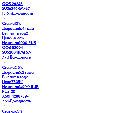
ОФЗ 26246
SU26246RMFS7
-
15.6
%
Доходность
Ставка
12%
Дюрация
5.4 года
Выплат в год
2
Цена
84.92%
Номинал
1000 RUB
ОФЗ 52004
SU52004RMFS7
-
7.7
%
Доходность
Ставка
2.5%
Дюрация
5.2 года
Выплат в год
2
Цена
77.35%
Номинал
1499.9 RUB
RUS-30
XS0114288789
-
7.6
%
Доходность
Ставка
7.5%