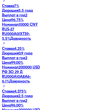
Ставка
7%
Дюрация
5.5 года
Выплат в год
2
Цена
96.75%
Номинал
10000 CNY
RUS-27
RU000A0JXTS9
-
5.5
%
Доходность
Ставка
4.25%
Дюрация
0.9 года
Выплат в год
2
Цена
99.00%
Номинал
200000 USD
РФ ЗО 29 Д
RU000A10A8A6
-
6.1
%
Доходность
Ставка
4.375%
Дюрация
2.5 года
Выплат в год
2
Цена
96.00%