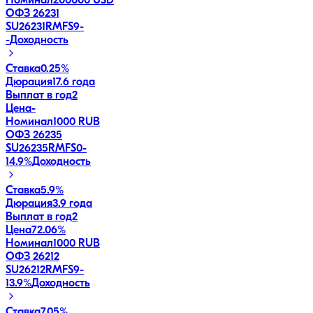
Номинал
200000 USD
ОФЗ 26231
SU26231RMFS9
-
-
Доходность
Ставка
0.25%
Дюрация
17.6 года
Выплат в год
2
Цена
-
Номинал
1000 RUB
ОФЗ 26235
SU26235RMFS0
-
14.9
%
Доходность
Ставка
5.9%
Дюрация
3.9 года
Выплат в год
2
Цена
72.06%
Номинал
1000 RUB
ОФЗ 26212
SU26212RMFS9
-
13.9
%
Доходность
Ставка
7.05%