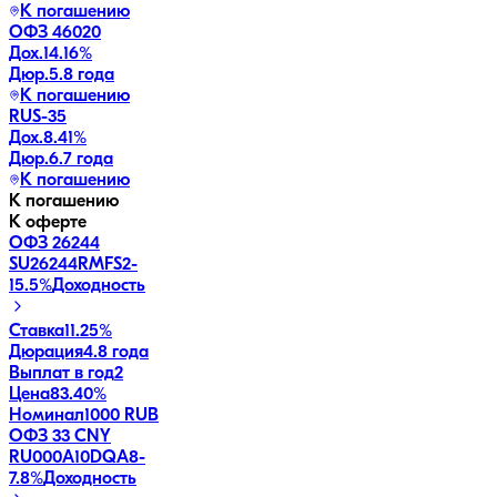
К погашению
ОФЗ 46020
Дох.
14.16
%
Дюр.
5.8 года
К погашению
RUS-35
Дох.
8.41
%
Дюр.
6.7 года
К погашению
К погашению
К оферте
ОФЗ 26244
SU26244RMFS2
-
15.5
%
Доходность
Ставка
11.25%
Дюрация
4.8 года
Выплат в год
2
Цена
83.40%
Номинал
1000 RUB
ОФЗ 33 CNY
RU000A10DQA8
-
7.8
%
Доходность