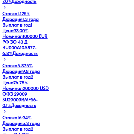
7.0
%
Доходность
Ставка
1.125%
Дюрация
1.3 года
Выплат в год
1
Цена
93.00%
Номинал
100000 EUR
РФ ЗО 43 Д
RU000A10A877
-
6.8
%
Доходность
Ставка
5.875%
Дюрация
9.8 года
Выплат в год
2
Цена
76.75%
Номинал
200000 USD
ОФЗ 29009
SU29009RMFS6
-
0.1
%
Доходность
Ставка
16.94%
Дюрация
5.3 года
Выплат в год
2