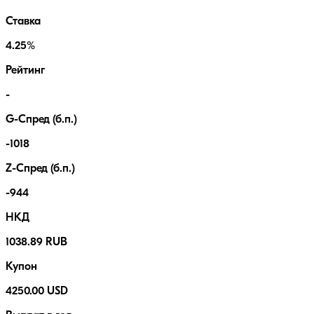
Ставка
4.25%
Рейтинг
-
G-Спред (б.п.)
-1018
Z-Спред (б.п.)
-944
НКД
1038.89 RUB
Купон
4250.00 USD