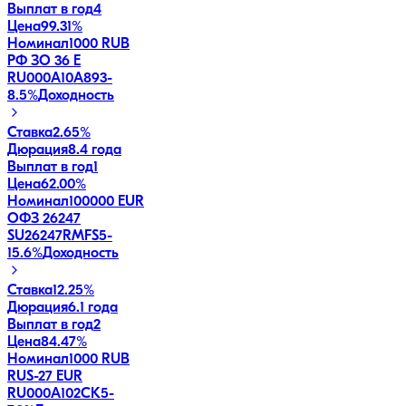
Выплат в год
4
Цена
99.31%
Номинал
1000 RUB
РФ ЗО 36 Е
RU000A10A893
-
8.5
%
Доходность
Ставка
2.65%
Дюрация
8.4 года
Выплат в год
1
Цена
62.00%
Номинал
100000 EUR
ОФЗ 26247
SU26247RMFS5
-
15.6
%
Доходность
Ставка
12.25%
Дюрация
6.1 года
Выплат в год
2
Цена
84.47%
Номинал
1000 RUB
RUS-27 EUR
RU000A102CK5
-