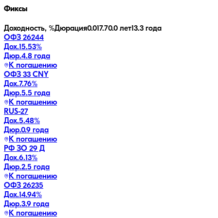
Фиксы
Доходность, %
Дюрация
0.0
17.7
0.0 лет
13.3 года
ОФЗ 26244
Дох.
15.53
%
Дюр.
4.8 года
К погашению
ОФЗ 33 CNY
Дох.
7.76
%
Дюр.
5.5 года
К погашению
RUS-27
Дох.
5.48
%
Дюр.
0.9 года
К погашению
РФ ЗО 29 Д
Дох.
6.13
%
Дюр.
2.5 года
К погашению
ОФЗ 26235
Дох.
14.94
%
Дюр.
3.9 года
К погашению