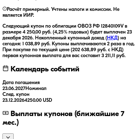
Расчёт примерный. Учтены налоги и комиссии. Не
является ИИР.
Следующий купон по облигации
ОВОЗ РФ 12840109V
в
размере
4 250,00
руб.
(4,25% годовых)
будет выплачен
23
декабря 2026
.
Накопленный купонный доход (
НКД
) на
сегодня:
1 038,89
руб.
Купоны выплачиваются
2 раза
в год.
При покупке по текущей цене (
202 638,89
руб. с НКД)
первая купонная выплата для вас составит
3 211,11
руб.
Календарь событий
Дата погашения
23.06.2027
Номинал
След. купон
23.12.2026
4250.00 USD
Выплаты купонов (ближайшие 7
мес.)