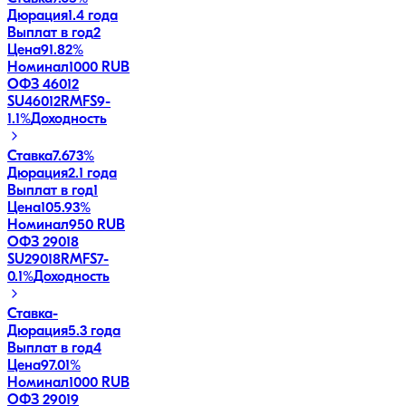
Дюрация
1.4 года
Выплат в год
2
Цена
91.82%
Номинал
1000 RUB
ОФЗ 46012
SU46012RMFS9
-
1.1
%
Доходность
Ставка
7.673%
Дюрация
2.1 года
Выплат в год
1
Цена
105.93%
Номинал
950 RUB
ОФЗ 29018
SU29018RMFS7
-
0.1
%
Доходность
Ставка
-
Дюрация
5.3 года
Выплат в год
4
Цена
97.01%
Номинал
1000 RUB
ОФЗ 29019