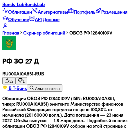
Bonds
-Lab
Bonds
Lab
Облигации
Альтернативы
Портфель
Размещения
Обучение
API Данные
Главная
Скринер облигаций
ОВОЗ РФ 12840109V
РФ ЗО 27 Д
RU000A10A851
-
RUB
32
1
В Т-Банк
Альтернативы
Облигация ОВОЗ РФ 12840109V (ISIN: RU000A10A851,
тикер: RU000A10A851) эмитента Министерство финансов
Российской Федерации торгуется по цене 100,80% от
номинала (201 600,00 долл.).
Дата погашения — 23 июня
2027.
Объём выпуска — 1,8 млрд долл..
Подробный анализ
облигации
ОВОЗ РФ 12840109V
собран на этой странице с