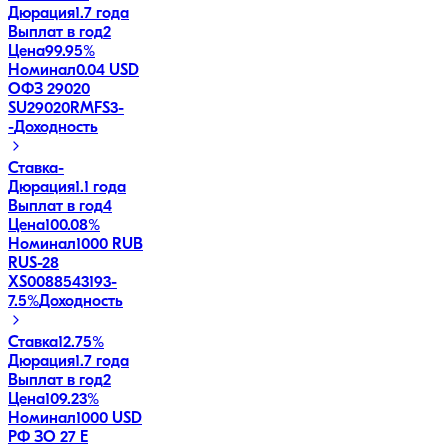
Дюрация
1.7 года
Выплат в год
2
Цена
99.95%
Номинал
0.04 USD
ОФЗ 29020
SU29020RMFS3
-
-
Доходность
Ставка
-
Дюрация
1.1 года
Выплат в год
4
Цена
100.08%
Номинал
1000 RUB
RUS-28
XS0088543193
-
7.5
%
Доходность
Ставка
12.75%
Дюрация
1.7 года
Выплат в год
2
Цена
109.23%
Номинал
1000 USD
РФ ЗО 27 Е