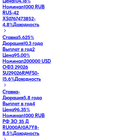
Цена
104.18%
Номинал
1000 RUB
RUS-42
XS0767473852
-
4.8
%
Доходность
Ставка
5.625%
Дюрация
10.3 года
Выплат в год
2
Цена
95.00%
Номинал
200000 USD
ОФЗ 29026
SU29026RMFS0
-
15.6
%
Доходность
Ставка
-
Дюрация
5.8 года
Выплат в год
4
Цена
96.35%
Номинал
1000 RUB
РФ ЗО 35 Д
RU000A10A7Y8
-
8.5
%
Доходность