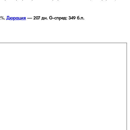
2
%.
Дюрация
—
207
дн.
G-спред:
349
б.п.