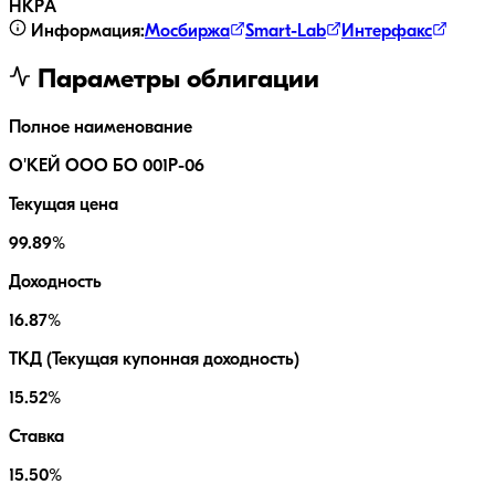
НКР
A
Информация:
Мосбиржа
Smart-Lab
Интерфакс
Параметры облигации
Полное наименование
О'КЕЙ ООО БО 001Р-06
Текущая цена
99.89%
Доходность
16.87%
ТКД (Текущая купонная доходность)
15.52%
Ставка
15.50%