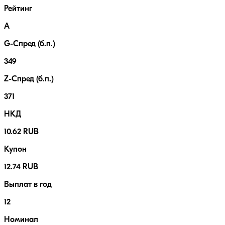
Рейтинг
A
G-Спред (б.п.)
349
Z-Спред (б.п.)
371
НКД
10.62 RUB
Купон
12.74 RUB
Выплат в год
12
Номинал