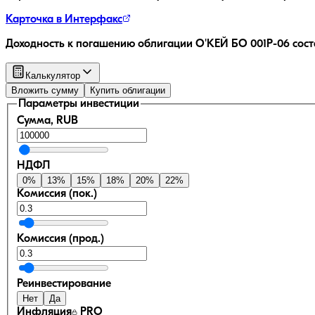
Карточка в Интерфакс
Доходность к погашению облигации
О'КЕЙ БО 001Р-06
сост
Калькулятор
Вложить сумму
Купить облигации
Параметры инвестиции
Сумма, RUB
НДФЛ
0
%
13
%
15
%
18
%
20
%
22
%
Комиссия (пок.)
Комиссия (прод.)
Реинвестирование
Нет
Да
Инфляция
PRO