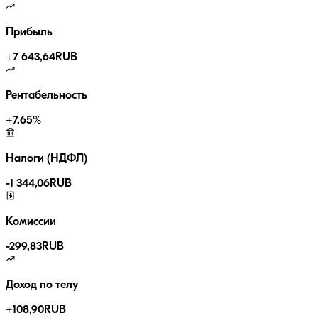
Прибыль
+
7 643,64
RUB
Рентабельность
+
7.65
%
Налоги (НДФЛ)
-
1 344,06
RUB
Комиссии
-
299,83
RUB
Доход по телу
+
108,90
RUB