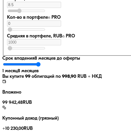
Кол-во в портфеле
PRO
Средняя в портфеле, RUB
PRO
Срок владения
8 месяцев
до оферты
1 месяц
8 месяцев
Вы купите
99
облигаций по
998,90
RUB
+ НКД
Вложено
99 942,48
RUB
Купонный доход (грязный)
+
10 230,00
RUB