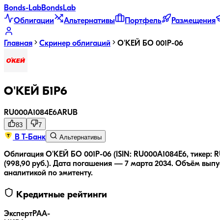
Bonds
-Lab
Bonds
Lab
Облигации
Альтернативы
Портфель
Размещения
Главная
Скринер облигаций
О'КЕЙ БО 001Р-06
О'КЕЙ Б1Р6
RU000A1084E6
A
RUB
83
7
В Т-Банк
Альтернативы
Облигация О'КЕЙ БО 001Р-06 (ISIN: RU000A1084E6, тикер: 
(998,90 руб.).
Дата погашения — 7 марта 2034.
Объём выпус
аналитикой по эмитенту.
Кредитные рейтинги
ЭкспертРА
A-