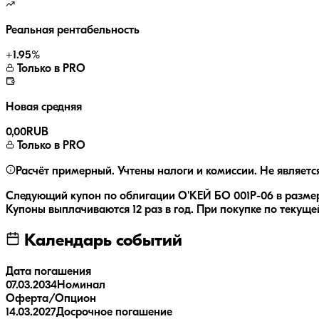
Реальная рентабельность
+
1.95
%
Только в PRO
Новая средняя
0,00
RUB
Только в PRO
Расчёт примерный. Учтены налоги и комиссии. Не являетс
Следующий купон по облигации
О'КЕЙ БО 001Р-06
в разме
Купоны выплачиваются
12 раз
в год.
При покупке по текущей
Календарь событий
Дата погашения
07.03.2034
Номинал
Оферта/Опцион
14.03.2027
Досрочное погашение