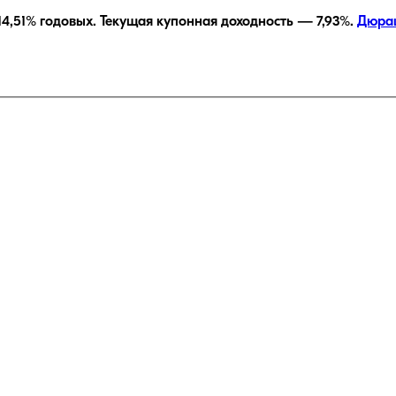
14,51
% годовых.
Текущая купонная доходность —
7,93
%.
Дюра