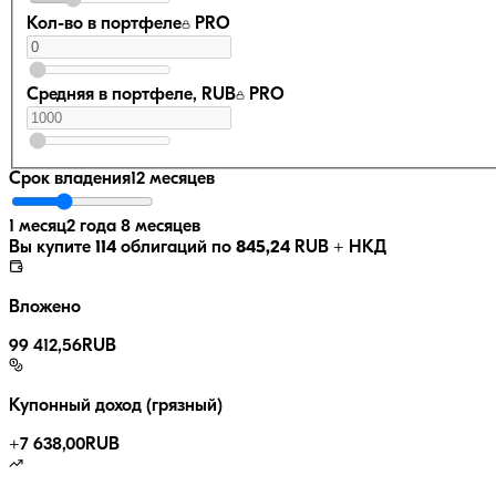
Кол-во в портфеле
PRO
Средняя в портфеле, RUB
PRO
Срок владения
12 месяцев
1 месяц
2 года 8 месяцев
Вы купите
114
облигаций по
845,24
RUB
+ НКД
Вложено
99 412,56
RUB
Купонный доход (грязный)
+
7 638,00
RUB