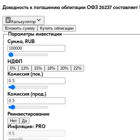
Доходность к погашению облигации
ОФЗ 26237
составляет
Калькулятор
Вложить сумму
Купить облигации
Параметры инвестиции
Сумма, RUB
НДФЛ
0
%
13
%
15
%
18
%
20
%
22
%
Комиссия (пок.)
Комиссия (прод.)
Реинвестирование
Нет
Да
Инфляция
PRO