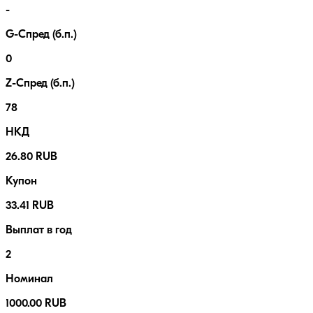
-
G-Спред (б.п.)
0
Z-Спред (б.п.)
78
НКД
26.80 RUB
Купон
33.41 RUB
Выплат в год
2
Номинал
1000.00 RUB