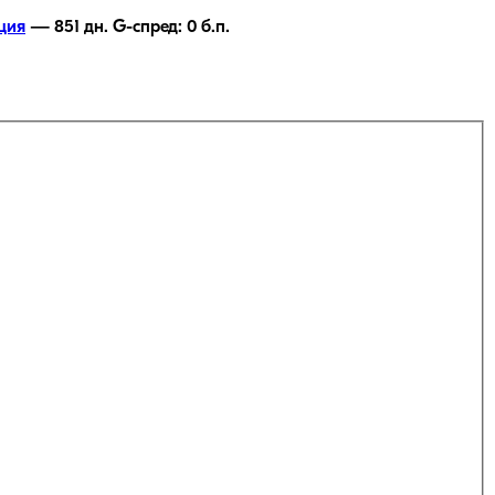
ция
—
851
дн.
G-спред:
0
б.п.