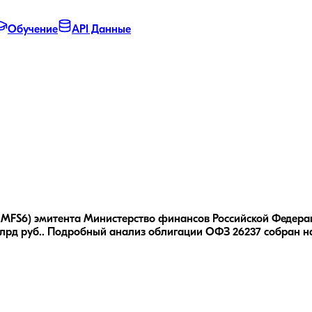
Обучение
API Данные
RMFS6) эмитента Министерство финансов Российской Федераци
лрд руб..
Подробный анализ облигации
ОФЗ 26237
собран на