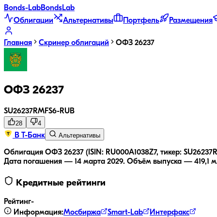
Bonds
-Lab
Bonds
Lab
Облигации
Альтернативы
Портфель
Размещения
Главная
Скринер облигаций
ОФЗ 26237
ОФЗ 26237
SU26237RMFS6
-
RUB
28
4
В Т-Банк
Альтернативы
Облигация ОФЗ 26237 (ISIN: RU000A1038Z7, тикер: SU26237
Дата погашения — 14 марта 2029.
Объём выпуска — 419,1 м
Кредитные рейтинги
Рейтинг
-
Информация:
Мосбиржа
Smart-Lab
Интерфакс