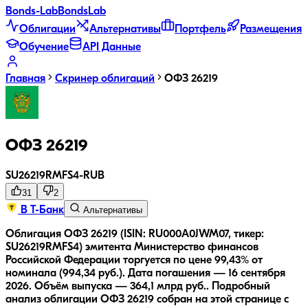
Bonds
-Lab
Bonds
Lab
Облигации
Альтернативы
Портфель
Размещения
Обучение
API Данные
Главная
Скринер облигаций
ОФЗ 26219
ОФЗ 26219
SU26219RMFS4
-
RUB
31
2
В Т-Банк
Альтернативы
Облигация ОФЗ 26219 (ISIN: RU000A0JWM07, тикер:
SU26219RMFS4) эмитента Министерство финансов
Российской Федерации торгуется по цене 99,43% от
номинала (994,34 руб.).
Дата погашения — 16 сентября
2026.
Объём выпуска — 364,1 млрд руб..
Подробный
анализ облигации
ОФЗ 26219
собран на этой странице с