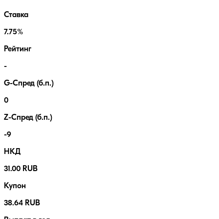
Ставка
7.75%
Рейтинг
-
G-Спред (б.п.)
0
Z-Спред (б.п.)
-9
НКД
31.00 RUB
Купон
38.64 RUB