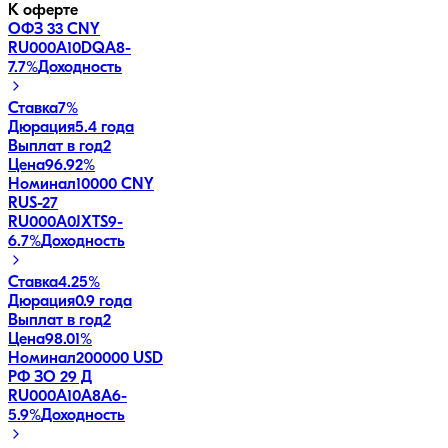
К оферте
ОФЗ 33 CNY
RU000A10DQA8
-
7.7
%
Доходность
Ставка
7%
Дюрация
5.4 года
Выплат в год
2
Цена
96.92%
Номинал
10000 CNY
RUS-27
RU000A0JXTS9
-
6.7
%
Доходность
Ставка
4.25%
Дюрация
0.9 года
Выплат в год
2
Цена
98.01%
Номинал
200000 USD
РФ ЗО 29 Д
RU000A10A8A6
-
5.9
%
Доходность