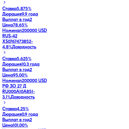
Ставка
5.875%
Дюрация
9.9 года
Выплат в год
2
Цена
78.65%
Номинал
200000 USD
RUS-42
XS0767473852
-
4.8
%
Доходность
Ставка
5.625%
Дюрация
10.3 года
Выплат в год
2
Цена
95.00%
Номинал
200000 USD
РФ ЗО 27 Д
RU000A10A851
-
3.1
%
Доходность
Ставка
4.25%
Дюрация
0.9 года
Выплат в год
2
Цена
101.00%