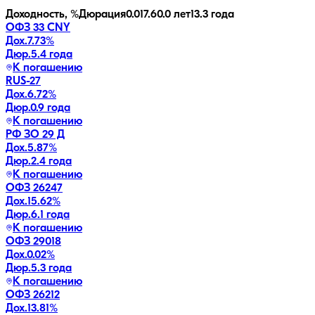
Доходность, %
Дюрация
0.0
17.6
0.0 лет
13.3 года
ОФЗ 33 CNY
Дох.
7.73
%
Дюр.
5.4 года
К погашению
RUS-27
Дох.
6.72
%
Дюр.
0.9 года
К погашению
РФ ЗО 29 Д
Дох.
5.87
%
Дюр.
2.4 года
К погашению
ОФЗ 26247
Дох.
15.62
%
Дюр.
6.1 года
К погашению
ОФЗ 29018
Дох.
0.02
%
Дюр.
5.3 года
К погашению
ОФЗ 26212
Дох.
13.81
%