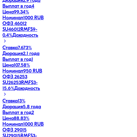
Дюрация
2.9 года
Выплат в год
4
Цена
99.34%
Номинал
1000 RUB
ОФЗ 46012
SU46012RMFS9
-
0.4
%
Доходность
Ставка
7.673%
Дюрация
2.1 года
Выплат в год
1
Цена
107.58%
Номинал
950 RUB
ОФЗ 26253
SU26253RMFS3
-
15.6
%
Доходность
Ставка
13%
Дюрация
5.8 года
Выплат в год
2
Цена
88.83%
Номинал
1000 RUB
ОФЗ 29015
SU29015RMFS3
-