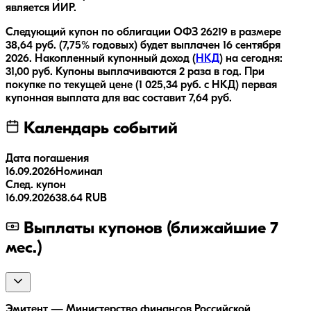
является ИИР.
Следующий купон по облигации
ОФЗ 26219
в размере
38,64
руб.
(7,75% годовых)
будет выплачен
16 сентября
2026
.
Накопленный купонный доход (
НКД
) на сегодня:
31,00
руб.
Купоны выплачиваются
2 раза
в год.
При
покупке по текущей цене (
1 025,34
руб. с НКД) первая
купонная выплата для вас составит
7,64
руб.
Календарь событий
Дата погашения
16.09.2026
Номинал
След. купон
16.09.2026
38.64 RUB
Выплаты купонов (ближайшие 7
мес.)
Эмитент — Министерство финансов Российской