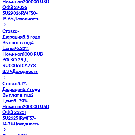
Номинал
200000 USD
ОФЗ 29026
SU29026RMFS0
-
15.6
%
Доходность
Ставка
-
Дюрация
5.8 года
Выплат в год
4
Цена
96.32%
Номинал
1000 RUB
РФ ЗО 35 Д
RU000A10A7Y8
-
8.3
%
Доходность
Ставка
5.1%
Дюрация
6.7 года
Выплат в год
2
Цена
81.29%
Номинал
200000 USD
ОФЗ 26251
SU26251RMFS7
-
14.9
%
Доходность