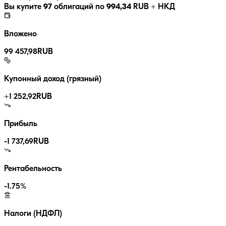
Вы купите
97
облигаций по
994,34
RUB
+ НКД
Вложено
99 457,98
RUB
Купонный доход (грязный)
+
1 252,92
RUB
Прибыль
-1 737,69
RUB
Рентабельность
-1.75
%
Налоги (НДФЛ)