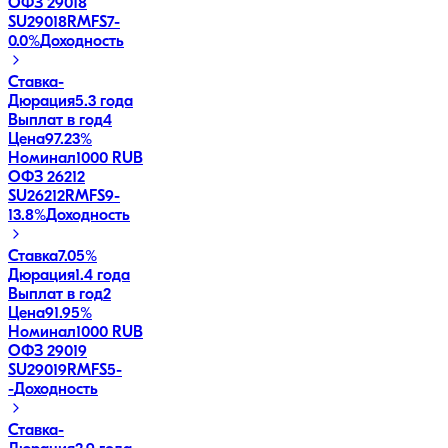
ОФЗ 29018
SU29018RMFS7
-
0.0
%
Доходность
Ставка
-
Дюрация
5.3 года
Выплат в год
4
Цена
97.23%
Номинал
1000 RUB
ОФЗ 26212
SU26212RMFS9
-
13.8
%
Доходность
Ставка
7.05%
Дюрация
1.4 года
Выплат в год
2
Цена
91.95%
Номинал
1000 RUB
ОФЗ 29019
SU29019RMFS5
-
-
Доходность
Ставка
-