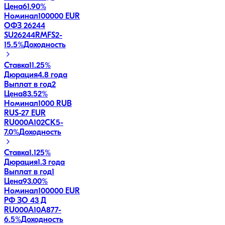
Цена
61.90%
Номинал
100000 EUR
ОФЗ 26244
SU26244RMFS2
-
15.5
%
Доходность
Ставка
11.25%
Дюрация
4.8 года
Выплат в год
2
Цена
83.52%
Номинал
1000 RUB
RUS-27 EUR
RU000A102CK5
-
7.0
%
Доходность
Ставка
1.125%
Дюрация
1.3 года
Выплат в год
1
Цена
93.00%
Номинал
100000 EUR
РФ ЗО 43 Д
RU000A10A877
-
6.5
%
Доходность