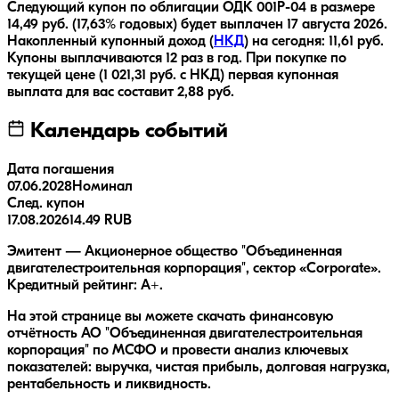
Следующий купон по облигации
ОДК 001P-04
в размере
14,49
руб.
(17,63% годовых)
будет выплачен
17 августа 2026
.
Накопленный купонный доход (
НКД
) на сегодня:
11,61
руб.
Купоны выплачиваются
12 раз
в год.
При покупке по
текущей цене (
1 021,31
руб. с НКД) первая купонная
выплата для вас составит
2,88
руб.
Календарь событий
Дата погашения
07.06.2028
Номинал
След. купон
17.08.2026
14.49 RUB
Эмитент — Акционерное общество "Объединенная
двигателестроительная корпорация", сектор «Corporate».
Кредитный рейтинг: A+.
На этой странице вы можете скачать финансовую
отчётность АО "Объединенная двигателестроительная
корпорация" по МСФО и провести анализ ключевых
показателей: выручка, чистая прибыль, долговая нагрузка,
рентабельность и ликвидность.