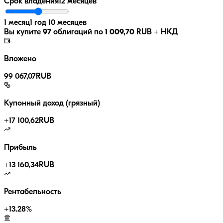
Срок владения
12 месяцев
1 месяц
1 год 10 месяцев
Вы купите
97
облигаций по
1 009,70
RUB
+ НКД
Вложено
99 067,07
RUB
Купонный доход (грязный)
+
17 100,62
RUB
Прибыль
+
13 160,34
RUB
Рентабельность
+
13.28
%