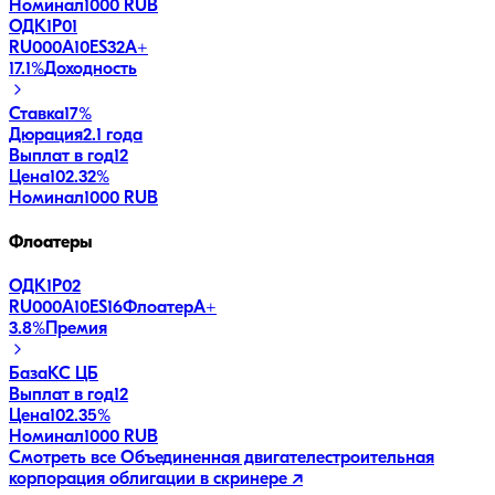
Номинал
1000 RUB
ОДК1Р01
RU000A10ES32
A+
17.1
%
Доходность
Ставка
17%
Дюрация
2.1 года
Выплат в год
12
Цена
102.32%
Номинал
1000 RUB
Флоатеры
ОДК1Р02
RU000A10ES16
Флоатер
A+
3.8
%
Премия
База
КС ЦБ
Выплат в год
12
Цена
102.35%
Номинал
1000 RUB
Смотреть все
Объединенная двигателестроительная
корпорация
облигации в скринере ↗