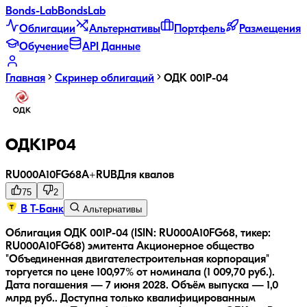
Bonds
-Lab
Bonds
Lab
Облигации
Альтернативы
Портфель
Размещения
Обучение
API Данные
Главная
Скринер облигаций
ОДК 001P-04
ОДК1Р04
RU000A10FG68
A+
RUB
Для квалов
75
2
В Т-Банк
Альтернативы
Облигация ОДК 001P-04 (ISIN: RU000A10FG68, тикер:
RU000A10FG68) эмитента Акционерное общество
"Объединенная двигателестроительная корпорация"
торгуется по цене 100,97% от номинала (1 009,70 руб.).
Дата погашения — 7 июня 2028.
Объём выпуска — 1,0
млрд руб..
Доступна только квалифицированным