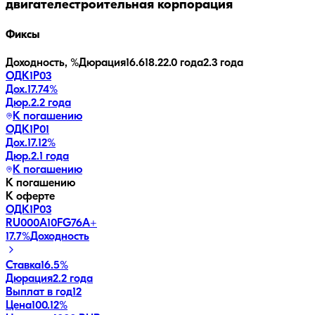
двигателестроительная корпорация
Фиксы
Доходность, %
Дюрация
16.6
18.2
2.0 года
2.3 года
ОДК1Р03
Дох.
17.74
%
Дюр.
2.2 года
К погашению
ОДК1Р01
Дох.
17.12
%
Дюр.
2.1 года
К погашению
К погашению
К оферте
ОДК1Р03
RU000A10FG76
A+
17.7
%
Доходность
Ставка
16.5%
Дюрация
2.2 года
Выплат в год
12
Цена
100.12%