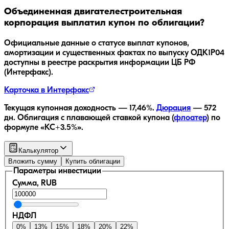
Объединенная двигателестроительная
корпорация
выплатил купон по облигации?
Официальные данные о статусе выплат купонов,
амортизации и существенных фактах по выпуску
ОДК1Р04
доступны в реестре раскрытия информации ЦБ РФ
(Интерфакс).
Карточка в Интерфакс
Текущая купонная доходность —
17,46
%.
Дюрация
—
572
дн.
Облигация с плавающей ставкой купона (
флоатер
)
по
формуле «КС+3.5%»
.
Калькулятор
Вложить сумму
Купить облигации
Параметры инвестиции
Сумма, RUB
НДФЛ
0
%
13
%
15
%
18
%
20
%
22
%