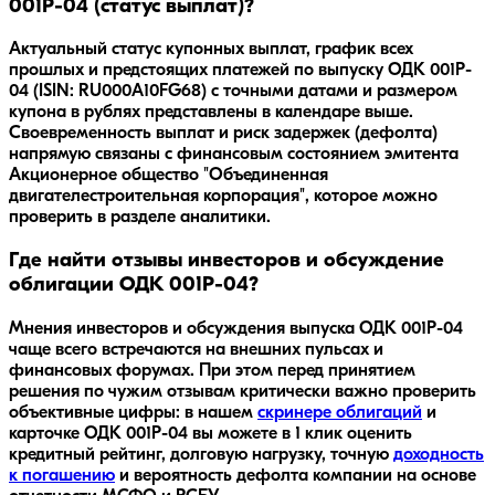
001P-04 (статус выплат)?
Актуальный статус купонных выплат, график всех
прошлых и предстоящих платежей по выпуску ОДК 001P-
04 (ISIN: RU000A10FG68) с точными датами и размером
купона в рублях представлены в календаре выше.
Своевременность выплат и риск задержек (дефолта)
напрямую связаны с финансовым состоянием эмитента
Акционерное общество "Объединенная
двигателестроительная корпорация", которое можно
проверить в разделе аналитики.
Где найти отзывы инвесторов и обсуждение
облигации ОДК 001P-04?
Мнения инвесторов и обсуждения выпуска
ОДК 001P-04
чаще всего встречаются на внешних пульсах и
финансовых форумах. При этом перед принятием
решения по чужим отзывам критически важно проверить
объективные цифры: в нашем
скринере облигаций
и
карточке
ОДК 001P-04
вы можете в 1 клик оценить
кредитный рейтинг, долговую нагрузку, точную
доходность
к погашению
и вероятность дефолта компании на основе