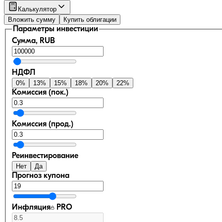
Калькулятор
Вложить сумму
Купить облигации
Параметры инвестиции
Сумма, RUB
НДФЛ
0
%
13
%
15
%
18
%
20
%
22
%
Комиссия (пок.)
Комиссия (прод.)
Реинвестирование
Нет
Да
Прогноз купона
Инфляция
PRO