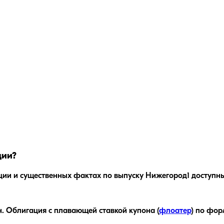
ции?
ции и существенных фактах по выпуску
Нижегород1
доступны
.
Облигация с плавающей ставкой купона (
флоатер
)
по фор