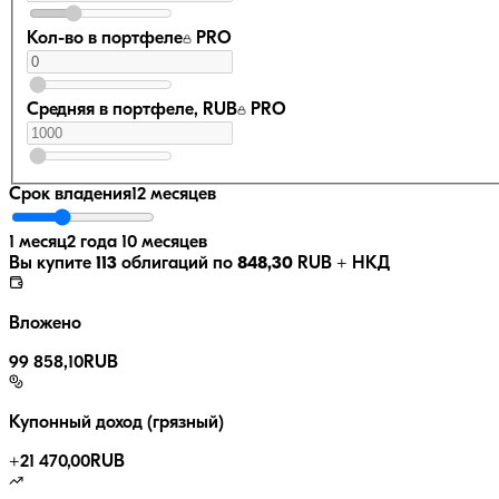
Кол-во в портфеле
PRO
Средняя в портфеле, RUB
PRO
Срок владения
12 месяцев
1 месяц
2 года 10 месяцев
Вы купите
113
облигаций по
848,30
RUB
+ НКД
Вложено
99 858,10
RUB
Купонный доход (грязный)
+
21 470,00
RUB