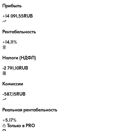
Прибыль
+
14 091,55
RUB
Рентабельность
+
14.11
%
Налоги (НДФЛ)
-
2 791,10
RUB
Комиссии
-
587,15
RUB
Реальная рентабельность
+
5.17
%
Только в PRO