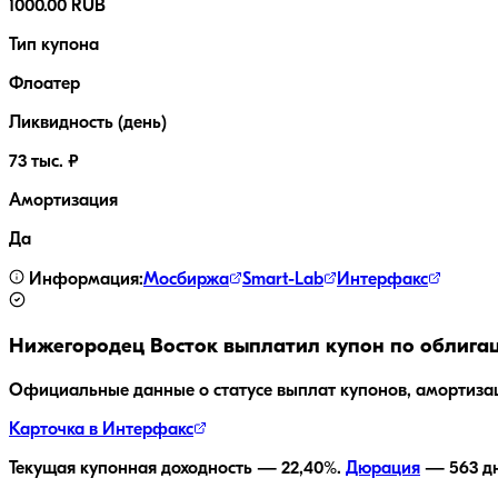
1000.00 RUB
Тип купона
Флоатер
Ликвидность (день)
73 тыс. ₽
Амортизация
Да
Информация:
Мосбиржа
Smart-Lab
Интерфакс
Нижегородец Восток
выплатил купон по облига
Официальные данные о статусе выплат купонов, амортиза
Карточка в Интерфакс
Текущая купонная доходность —
22,40
%.
Дюрация
—
563
дн