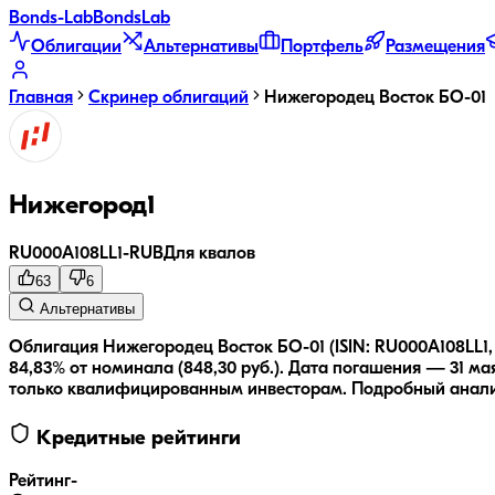
Bonds
-Lab
Bonds
Lab
Облигации
Альтернативы
Портфель
Размещения
Главная
Скринер облигаций
Нижегородец Восток БО-01
Нижегород1
RU000A108LL1
-
RUB
Для квалов
63
6
Альтернативы
Облигация Нижегородец Восток БО-01 (ISIN: RU000A108LL1,
84,83% от номинала (848,30 руб.).
Дата погашения — 31 мая
только квалифицированным инвесторам.
Подробный анал
Кредитные рейтинги
Рейтинг
-