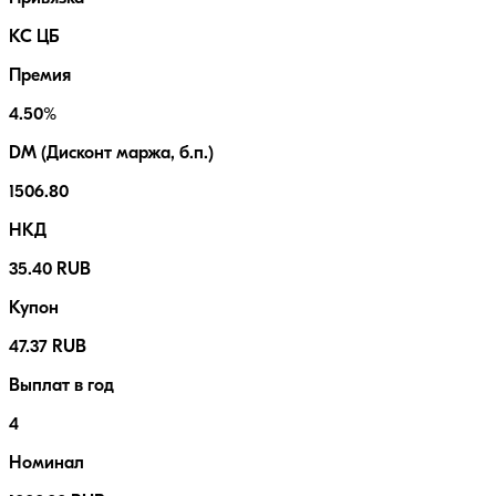
КС ЦБ
Премия
4.50%
DM (Дисконт маржа, б.п.)
1506.80
НКД
35.40 RUB
Купон
47.37 RUB
Выплат в год
4
Номинал