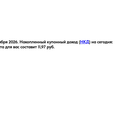
ября 2026
.
Накопленный купонный доход (
НКД
) на сегодня:
та для вас составит
11,97
руб.