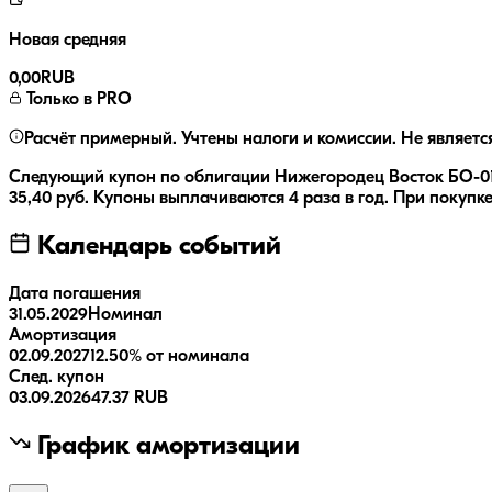
Новая средняя
0,00
RUB
Только в PRO
Расчёт примерный. Учтены налоги и комиссии. Не являетс
Следующий купон по облигации
Нижегородец Восток БО-0
35,40
руб.
Купоны выплачиваются
4 раза
в год.
При покупке
Календарь событий
Дата погашения
31.05.2029
Номинал
Амортизация
02.09.2027
12.50% от номинала
След. купон
03.09.2026
47.37 RUB
График амортизации