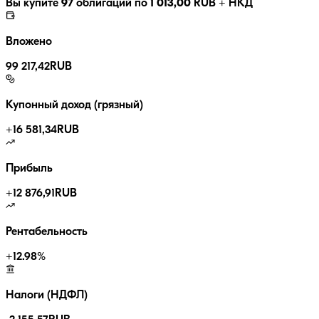
Вы купите
97
облигаций по
1 013,00
RUB
+ НКД
Вложено
99 217,42
RUB
Купонный доход (грязный)
+
16 581,34
RUB
Прибыль
+
12 876,91
RUB
Рентабельность
+
12.98
%
Налоги (НДФЛ)