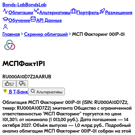
Bonds
-Lab
Bonds
Lab
Облигации
Альтернативы
Портфель
Размещения
Обучение
API Данные
Главная
Скринер облигаций
МСП Факторинг 001Р-01
МСПФакт1P1
RU000A10D7Z2
AA
RUB
57
5
В Т-Банк
Альтернативы
Облигация МСП Факторинг 001Р-01 (ISIN: RU000A10D7Z2,
тикер: RU000A10D7Z2) эмитента Общество с ограниченной
ответственностью "МСП Факторинг" торгуется по цене
101,30% от номинала (1 013,00 руб.).
Дата погашения — 14
октября 2027.
Объём выпуска — 1,0 млрд руб..
Подробный
анализ облигации
МСП Факторинг 001Р-01
собран на этой