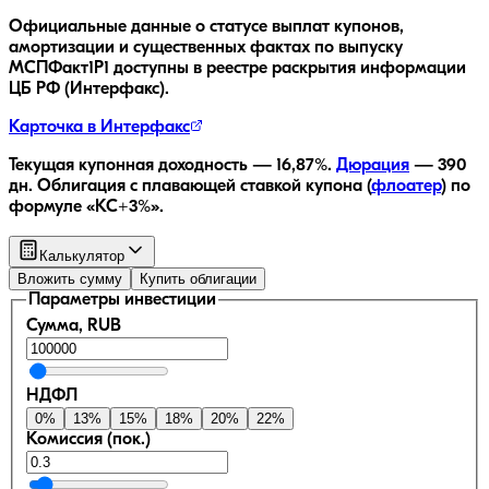
Официальные данные о статусе выплат купонов,
амортизации и существенных фактах по выпуску
МСПФакт1P1
доступны в реестре раскрытия информации
ЦБ РФ (Интерфакс).
Карточка в Интерфакс
Текущая купонная доходность —
16,87
%.
Дюрация
—
390
дн.
Облигация с плавающей ставкой купона (
флоатер
)
по
формуле «КС+3%»
.
Калькулятор
Вложить сумму
Купить облигации
Параметры инвестиции
Сумма, RUB
НДФЛ
0
%
13
%
15
%
18
%
20
%
22
%
Комиссия (пок.)