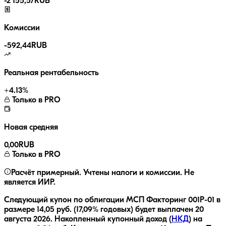
-
2 155,57
RUB
Комиссии
-
592,44
RUB
Реальная рентабельность
+
4.13
%
Только в PRO
Новая средняя
0,00
RUB
Только в PRO
Расчёт примерный. Учтены налоги и комиссии. Не
является ИИР.
Следующий купон по облигации
МСП Факторинг 001Р-01
в
размере
14,05
руб.
(17,09% годовых)
будет выплачен
20
августа 2026
.
Накопленный купонный доход (
НКД
) на