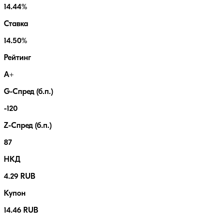
14.44%
Ставка
14.50%
Рейтинг
A+
G-Спред (б.п.)
-120
Z-Спред (б.п.)
87
НКД
4.29 RUB
Купон
14.46 RUB