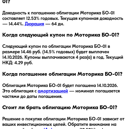
01?
Доходность к погашению облигации
Моторика БO-01
составляет
12.53
% годовых.
Текущая купонная доходность
— 14.44%.
Дюрация
—
64
дн.
Когда следующий купон по Моторика БO-01?
Следующий купон по облигации Моторика БO-01 в
размере 14.46 руб. (14.5% годовых) будет выплачен
14.10.2026. Купоны выплачиваются 4 раз(а) в год. Текущий
НКД: 4.29 руб.
Когда погашение облигации Моторика БO-01?
Облигация
Моторика БO-01
будет погашена
14.10.2026
.
Это облигация с
амортизацией
— номинал погашается
частями до даты погашения.
Стоит ли брать облигацию Моторика БO-01?
Решение о покупке облигации
Моторика БO-01
зависит от
ваших инвестиционных целей. Обратите внимание на