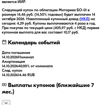
является ИИР.
Следующий купон по облигации
Моторика БO-01
в
размере
14,46
руб.
(14,50% годовых)
будет выплачен
14
октября 2026
.
Накопленный купонный доход (
НКД
) на
сегодня:
4,29
руб.
Купоны выплачиваются
4 раза
в год.
При покупке по текущей цене (
405,97
руб. с НКД) первая
купонная выплата для вас составит
10,17
руб.
Календарь событий
Дата погашения
14.10.2026
Номинал
Амортизация
14.10.2026
40.00% от номинала
След. купон
14.10.2026
14.46 RUB
Выплаты купонов (ближайшие 7
мес.)