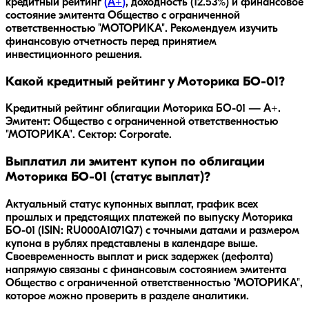
кредитный рейтинг
(
A+
)
, доходность
(12.53%)
и финансовое
состояние эмитента
Общество с ограниченной
ответственностью "МОТОРИКА"
. Рекомендуем изучить
финансовую отчетность перед принятием
инвестиционного решения.
Какой кредитный рейтинг у Моторика БO-01?
Кредитный рейтинг облигации Моторика БO-01 — A+.
Эмитент: Общество с ограниченной ответственностью
"МОТОРИКА". Сектор: Corporate.
Выплатил ли эмитент купон по облигации
Моторика БO-01 (статус выплат)?
Актуальный статус купонных выплат, график всех
прошлых и предстоящих платежей по выпуску Моторика
БO-01 (ISIN: RU000A1071Q7) с точными датами и размером
купона в рублях представлены в календаре выше.
Своевременность выплат и риск задержек (дефолта)
напрямую связаны с финансовым состоянием эмитента
Общество с ограниченной ответственностью "МОТОРИКА",
которое можно проверить в разделе аналитики.