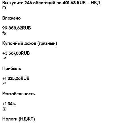
Вы купите
246
облигаций по
401,68
RUB
+ НКД
Вложено
99 868,62
RUB
Купонный доход (грязный)
+
3 567,00
RUB
Прибыль
+
1 335,06
RUB
Рентабельность
+
1.34
%
Налоги (НДФЛ)