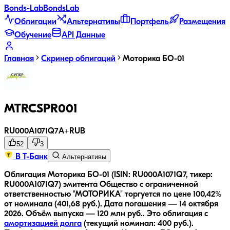
Bonds
-Lab
Bonds
Lab
Облигации
Альтернативы
Портфель
Размещения
Обучение
API Данные
Главная
Скринер облигаций
Моторика БO-01
MTRCSPR001
RU000A1071Q7
A+
RUB
52
3
В Т-Банк
Альтернативы
Облигация Моторика БO-01 (ISIN: RU000A1071Q7, тикер:
RU000A1071Q7) эмитента Общество с ограниченной
ответственностью "МОТОРИКА" торгуется по цене 100,42%
от номинала (401,68 руб.).
Дата погашения — 14 октября
2026.
Объём выпуска — 120 млн руб..
Это облигация с
амортизацией долга
(текущий номинал:
400
руб.
).