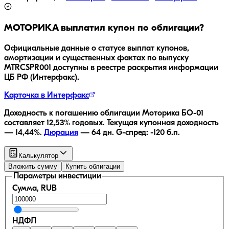
МОТОРИКА
выплатил купон по облигации?
Официальные данные о статусе выплат купонов,
амортизации и существенных фактах по выпуску
MTRCSPR001
доступны в реестре раскрытия информации
ЦБ РФ (Интерфакс).
Карточка в Интерфакс
Доходность к погашению облигации
Моторика БO-01
составляет
12,53
% годовых.
Текущая купонная доходность
—
14,44
%.
Дюрация
—
64
дн.
G-спред:
-120
б.п.
Калькулятор
Вложить сумму
Купить облигации
Параметры инвестиции
Сумма, RUB
НДФЛ