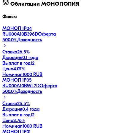
Облигации
МОНОПОЛИЯ
Фиксы
МОНОП 1P04
RU000A10B396
D
Оферта
500.0
%
Доходность
Ставка
26.5%
Дюрация
0.1 года
Выплат в год
12
Цена
4.07%
Номинал
1000 RUB
МОНОП 1P05
RU000A10BWL7
D
Оферта
500.0
%
Доходность
Ставка
25.5%
Дюрация
0.4 года
Выплат в год
12
Цена
3.76%
Номинал
1000 RUB
МОНОП 1P01