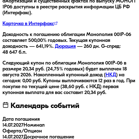
амортизации и существенных фактах по выпуску
МОНОП
1P06
доступны в реестре раскрытия информации ЦБ РФ
(Интерфакс).
Карточка в Интерфакс
Доходность к погашению облигации
Монополия 001P-06
составляет
500,00
% годовых.
Текущая купонная
доходность —
641,19
%.
Дюрация
—
260
дн.
G-спред:
48 647
б.п.
Следующий купон по облигации
Монополия 001P-06
в
размере
20,34
руб.
(24,75% годовых)
будет выплачен
18
августа 2026
.
Накопленный купонный доход (
НКД
) на
сегодня:
0,00
руб.
Купоны выплачиваются
12 раз
в год.
При
покупке по текущей цене (
38,60
руб. с НКД) первая
купонная выплата для вас составит
20,34
руб.
Календарь событий
Дата погашения
14.07.2027
Номинал
Оферта/Опцион
14.07.2027
Досрочное погашение