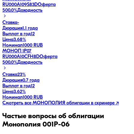
RU000A109S83
D
Оферта
500.0
%
Доходность
Ставка
-
Дюрация
1.1 года
Выплат в год
12
Цена
3.68%
Номинал
1000 RUB
МОНОП 1P07
RU000A10CFH8
D
Оферта
500.0
%
Доходность
Ставка
23%
Дюрация
0.7 года
Выплат в год
12
Цена
3.62%
Номинал
1000 RUB
Смотреть все
МОНОПОЛИЯ
облигации в скринере ↗
Частые вопросы об облигации
Монополия 001P-06