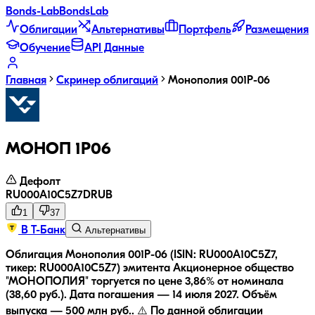
Bonds
-Lab
Bonds
Lab
Облигации
Альтернативы
Портфель
Размещения
Обучение
API Данные
Главная
Скринер облигаций
Монополия 001P-06
МОНОП 1P06
Дефолт
RU000A10C5Z7
D
RUB
1
37
В Т-Банк
Альтернативы
Облигация Монополия 001P-06 (ISIN: RU000A10C5Z7,
тикер: RU000A10C5Z7) эмитента Акционерное общество
"МОНОПОЛИЯ" торгуется по цене 3,86% от номинала
(38,60 руб.).
Дата погашения — 14 июля 2027.
Объём
выпуска — 500 млн руб..
⚠️ По данной облигации