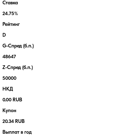
Ставка
24.75%
Рейтинг
D
G-Спред (б.п.)
48647
Z-Спред (б.п.)
50000
НКД
0.00 RUB
Купон
20.34 RUB
Выплат в год