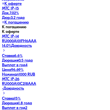
К оферте
МТС 1P-15
Дох.
7.02
%
Дюр.
0.2 года
К погашению
К погашению
К оферте
МТС 1P-14
RU000A101FH6
AAA
14.0
%
Доходность
Ставка
6.6%
Дюрация
0.5 года
Выплат в год
4
Цена
96.69%
Номинал
1000 RUB
МТС 1P-26
RU000A10C2J8
AAA
-
Доходность
Ставка
15%
Дюрация
1.8 года
Выплат в год
2