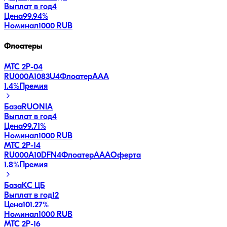
Выплат в год
4
Цена
99.94%
Номинал
1000 RUB
Флоатеры
МТС 2P-04
RU000A1083U4
Флоатер
AAA
1.4
%
Премия
База
RUONIA
Выплат в год
4
Цена
99.71%
Номинал
1000 RUB
МТС 2P-14
RU000A10DFN4
Флоатер
AAA
Оферта
1.8
%
Премия
База
КС ЦБ
Выплат в год
12
Цена
101.27%
Номинал
1000 RUB
МТС 2Р-16