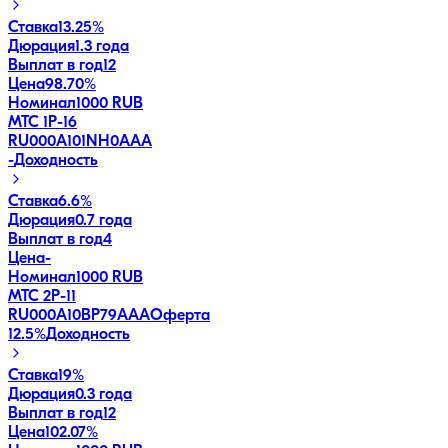
Ставка
13.25%
Дюрация
1.3 года
Выплат в год
12
Цена
98.70%
Номинал
1000 RUB
МТС 1P-16
RU000A101NH0
AAA
-
Доходность
Ставка
6.6%
Дюрация
0.7 года
Выплат в год
4
Цена
-
Номинал
1000 RUB
МТС 2P-11
RU000A10BP79
AAA
Оферта
12.5
%
Доходность
Ставка
19%
Дюрация
0.3 года
Выплат в год
12
Цена
102.07%