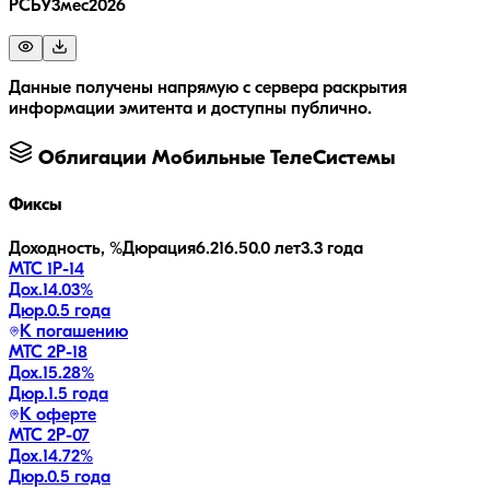
РСБУ3мес2026
Данные получены напрямую с сервера раскрытия
информации эмитента и доступны публично.
Облигации
Мобильные ТелеСистемы
Фиксы
Доходность, %
Дюрация
6.2
16.5
0.0 лет
3.3 года
МТС 1P-14
Дох.
14.03
%
Дюр.
0.5 года
К погашению
МТС 2Р-18
Дох.
15.28
%
Дюр.
1.5 года
К оферте
МТС 2P-07
Дох.
14.72
%
Дюр.
0.5 года