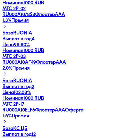
Номинал
1000 RUB
МТС 2P-02
RU000A1078S8
Флоатер
AAA
1.3
%
Премия
База
RUONIA
Выплат в год
4
Цена
98.80%
Номинал
1000 RUB
МТС 2P-03
RU000A10AF49
Флоатер
AAA
2.0
%
Премия
База
RUONIA
Выплат в год
2
Цена
102.08%
Номинал
1000 RUB
МТС 2Р-17
RU000A10ELF6
Флоатер
AAA
Оферта
1.6
%
Премия
База
КС ЦБ
Выплат в год
12