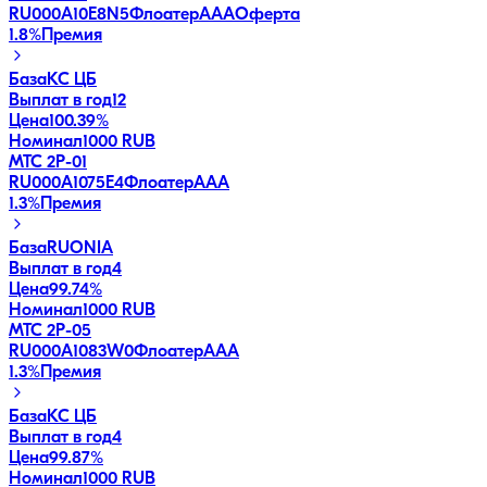
RU000A10E8N5
Флоатер
AAA
Оферта
1.8
%
Премия
База
КС ЦБ
Выплат в год
12
Цена
100.39%
Номинал
1000 RUB
МТС 2P-01
RU000A1075E4
Флоатер
AAA
1.3
%
Премия
База
RUONIA
Выплат в год
4
Цена
99.74%
Номинал
1000 RUB
МТС 2P-05
RU000A1083W0
Флоатер
AAA
1.3
%
Премия
База
КС ЦБ
Выплат в год
4
Цена
99.87%
Номинал
1000 RUB