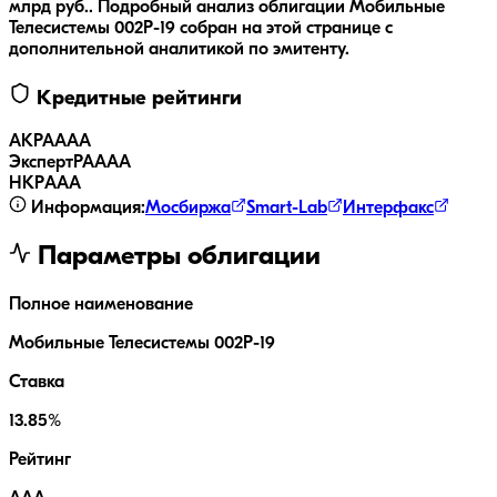
млрд руб..
Подробный анализ облигации
Мобильные
Телесистемы 002Р-19
собран на этой странице с
дополнительной аналитикой по эмитенту.
Кредитные рейтинги
АКРА
AAA
ЭкспертРА
AAA
НКР
AAA
Информация:
Мосбиржа
Smart-Lab
Интерфакс
Параметры облигации
Полное наименование
Мобильные Телесистемы 002Р-19
Ставка
13.85%
Рейтинг