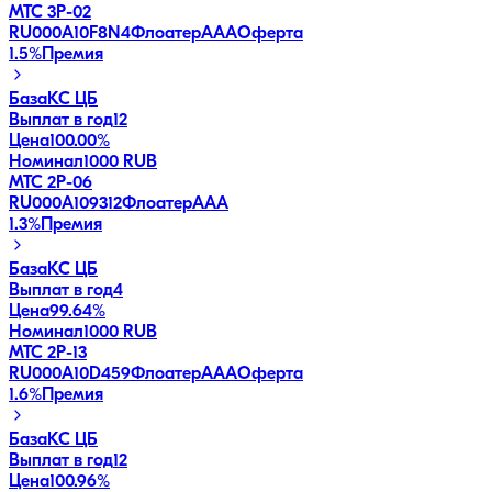
МТС 3Р-02
RU000A10F8N4
Флоатер
AAA
Оферта
1.5
%
Премия
База
КС ЦБ
Выплат в год
12
Цена
100.00%
Номинал
1000 RUB
МТС 2P-06
RU000A109312
Флоатер
AAA
1.3
%
Премия
База
КС ЦБ
Выплат в год
4
Цена
99.64%
Номинал
1000 RUB
МТС 2P-13
RU000A10D459
Флоатер
AAA
Оферта
1.6
%
Премия
База
КС ЦБ
Выплат в год
12
Цена
100.96%