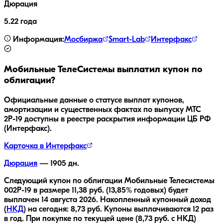
Дюрация
5.22 года
Информация:
Мосбиржа
Smart-Lab
Интерфакс
Мобильные ТелеСистемы
выплатил купон по
облигации?
Официальные данные о статусе выплат купонов,
амортизации и существенных фактах по выпуску
МТС
2Р-19
доступны в реестре раскрытия информации ЦБ РФ
(Интерфакс).
Карточка в Интерфакс
Дюрация
—
1905
дн.
Следующий купон по облигации
Мобильные Телесистемы
002Р-19
в размере
11,38
руб.
(13,85% годовых)
будет
выплачен
14 августа 2026
.
Накопленный купонный доход
(
НКД
) на сегодня:
8,73
руб.
Купоны выплачиваются
12 раз
в год.
При покупке по текущей цене (
8,73
руб. с НКД)