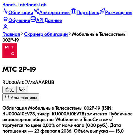
Bonds
-Lab
Bonds
Lab
Облигации
Альтернативы
Портфель
Размещения
Обучение
API Данные
Главная
Скринер облигаций
Мобильные Телесистемы
002Р-19
МТС 2Р-19
RU000A10EV78
AAA
RUB
81
4
Альтернативы
Облигация Мобильные Телесистемы 002Р-19 (ISIN:
RU000A10EV78, тикер: RU000A10EV78) эмитента Публичное
акционерное общество "Мобильные ТелеСистемы"
торгуется по цене 0,00% от номинала (0,00 руб.).
Дата
погашения — 23 февраля 2036.
Объём выпуска — 15,0