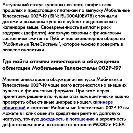
Актуальный статус купонных выплат, график всех
прошлых и предстоящих платежей по выпуску Мобильные
Телесистемы 002Р-19 (ISIN: RU000A10EV78) с точными
датами и размером купона в рублях представлены в
календаре выше. Своевременность выплат и риск
задержек (дефолта) напрямую связаны с финансовым
состоянием эмитента Публичное акционерное общество
"Мобильные ТелеСистемы", которое можно проверить в
разделе аналитики.
Где найти отзывы инвесторов и обсуждение
облигации Мобильные Телесистемы 002Р-19?
Мнения инвесторов и обсуждения выпуска
Мобильные
Телесистемы 002Р-19
чаще всего встречаются на внешних
пульсах и финансовых форумах. При этом перед
принятием решения по чужим отзывам критически важно
проверить объективные цифры: в нашем
скринере
облигаций
и карточке
Мобильные Телесистемы 002Р-19
вы
можете в 1 клик оценить кредитный рейтинг, долговую
нагрузку, точную
доходность к погашению
и вероятность
дефолта компании на основе отчетности МСФО и РСБУ.