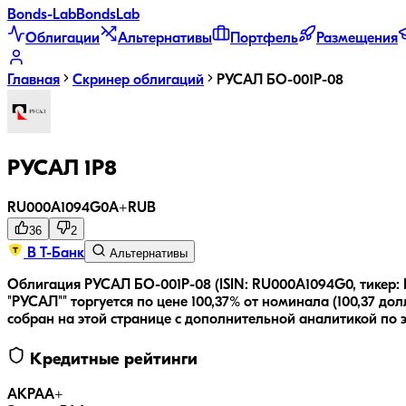
Bonds
-Lab
Bonds
Lab
Облигации
Альтернативы
Портфель
Размещения
Главная
Скринер облигаций
РУСАЛ БО-001P-08
РУСАЛ 1Р8
RU000A1094G0
A+
RUB
36
2
В Т-Банк
Альтернативы
Облигация РУСАЛ БО-001P-08 (ISIN: RU000A1094G0, тикер
"РУСАЛ"" торгуется по цене 100,37% от номинала (100,37 долл
собран на этой странице с дополнительной аналитикой по 
Кредитные рейтинги
АКРА
A+