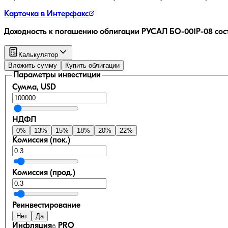
Карточка в Интерфакс
Доходность к погашению облигации
РУСАЛ БО-001P-08
сос
Калькулятор
Вложить сумму
Купить облигации
Параметры инвестиции
Сумма, USD
НДФЛ
0
%
13
%
15
%
18
%
20
%
22
%
Комиссия (пок.)
Комиссия (прод.)
Реинвестирование
Нет
Да
Инфляция
PRO