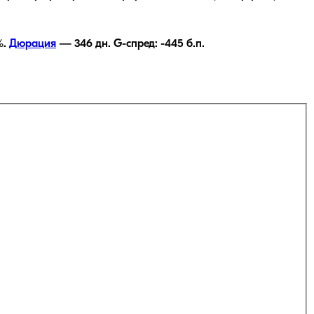
%.
Дюрация
—
346
дн.
G-спред:
-445
б.п.