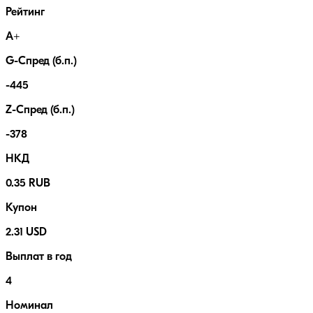
Рейтинг
A+
G-Спред (б.п.)
-445
Z-Спред (б.п.)
-378
НКД
0.35 RUB
Купон
2.31 USD
Выплат в год
4
Номинал