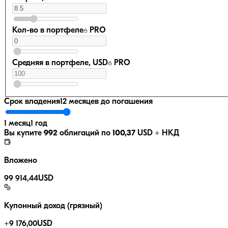
Кол-во в портфеле
PRO
Средняя в портфеле, USD
PRO
Срок владения
12 месяцев
до погашения
1 месяц
1 год
Вы купите
992
облигаций по
100,37
USD
+ НКД
Вложено
99 914,44
USD
Купонный доход (грязный)
+
9 176,00
USD