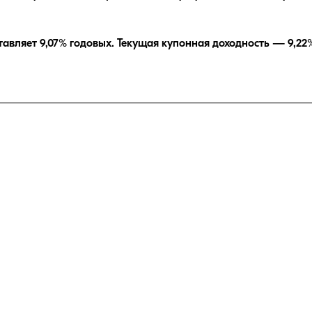
тавляет
9,07
% годовых.
Текущая купонная доходность —
9,22