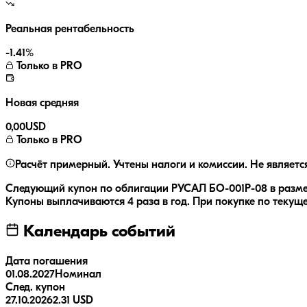
Реальная рентабельность
-1.41
%
Только в PRO
Новая средняя
0,00
USD
Только в PRO
Расчёт примерный. Учтены налоги и комиссии. Не являетс
Следующий купон по облигации
РУСАЛ БО-001P-08
в разм
Купоны выплачиваются
4 раза
в год.
При покупке по текуще
Календарь событий
Дата погашения
01.08.2027
Номинал
След. купон
27.10.2026
2.31 USD