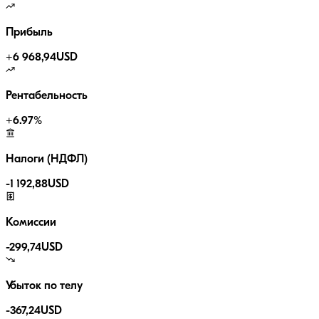
Прибыль
+
6 968,94
USD
Рентабельность
+
6.97
%
Налоги (НДФЛ)
-
1 192,88
USD
Комиссии
-
299,74
USD
Убыток по телу
-367,24
USD