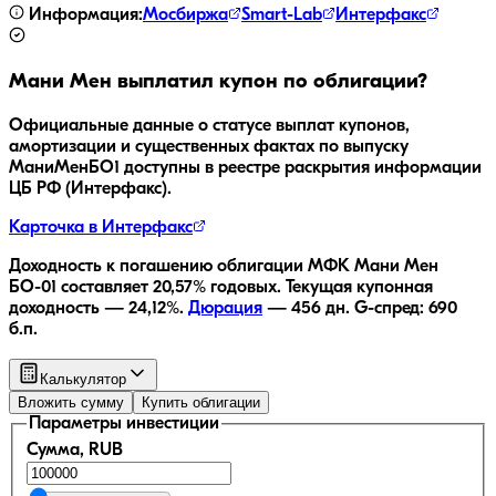
Информация:
Мосбиржа
Smart-Lab
Интерфакс
Мани Мен
выплатил купон по облигации?
Официальные данные о статусе выплат купонов,
амортизации и существенных фактах по выпуску
МаниМенБО1
доступны в реестре раскрытия информации
ЦБ РФ (Интерфакс).
Карточка в Интерфакс
Доходность к погашению облигации
МФК Мани Мен
БО-01
составляет
20,57
% годовых.
Текущая купонная
доходность —
24,12
%.
Дюрация
—
456
дн.
G-спред:
690
б.п.
Калькулятор
Вложить сумму
Купить облигации
Параметры инвестиции
Сумма, RUB