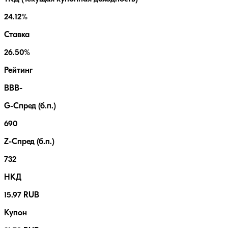
24.12%
Ставка
26.50%
Рейтинг
BBB-
G-Спред (б.п.)
690
Z-Спред (б.п.)
732
НКД
15.97 RUB
Купон