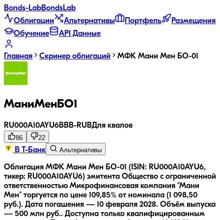
Bonds
-Lab
Bonds
Lab
Облигации
Альтернативы
Портфель
Размещения
Обучение
API Данные
Главная
Скринер облигаций
МФК Мани Мен БО-01
МаниМенБО1
RU000A10AYU6
BBB-
RUB
Для квалов
86
22
В Т-Банк
Альтернативы
Облигация МФК Мани Мен БО-01 (ISIN: RU000A10AYU6,
тикер: RU000A10AYU6) эмитента Общество с ограниченной
ответственностью Микрофинансовая компания "Мани
Мен" торгуется по цене 109,85% от номинала (1 098,50
руб.).
Дата погашения — 10 февраля 2028.
Объём выпуска
— 500 млн руб..
Доступна только квалифицированным