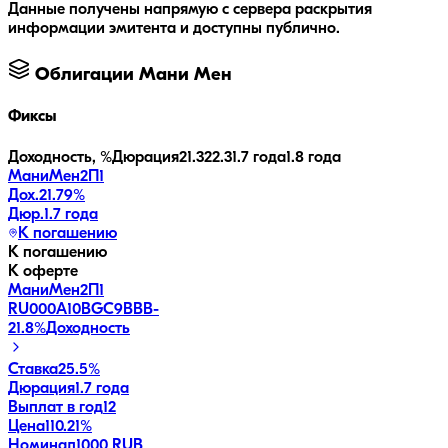
Данные получены напрямую с сервера раскрытия
информации эмитента и доступны публично.
Облигации
Мани Мен
Фиксы
Доходность, %
Дюрация
21.3
22.3
1.7 года
1.8 года
МаниМен2П1
Дох.
21.79
%
Дюр.
1.7 года
К погашению
К погашению
К оферте
МаниМен2П1
RU000A10BGC9
BBB-
21.8
%
Доходность
Ставка
25.5%
Дюрация
1.7 года
Выплат в год
12
Цена
110.21%
Номинал
1000 RUB