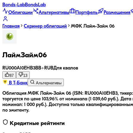
Bonds
-Lab
Bonds
Lab
Облигации
Альтернативы
Портфель
Размещения
Главная
Скринер облигаций
МФК Лайм-Займ 06
ЛаймЗайм06
RU000A10EHB3
BB+
RUB
Для квалов
87
13
В Т-Банк
Альтернативы
Облигация МФК Лайм-Займ 06 (ISIN: RU000A10EHB3, тикер
торгуется по цене 103,96% от номинала (1 039,60 руб.).
Дата 
номинал:
1 000
руб.
).
Доступна только квалифицированным
по эмитенту.
Кредитные рейтинги