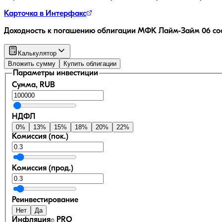
Карточка в Интерфакс
Доходность к погашению облигации
МФК Лайм-Займ 06
со
Калькулятор
Вложить сумму
Купить облигации
Параметры инвестиции
Сумма, RUB
НДФЛ
0
%
13
%
15
%
18
%
20
%
22
%
Комиссия (пок.)
Комиссия (прод.)
Реинвестирование
Нет
Да
Инфляция
PRO