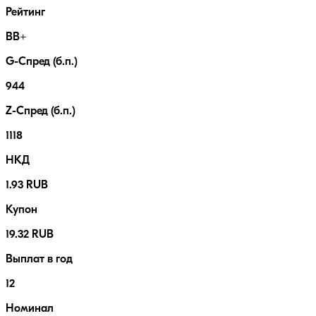
Рейтинг
BB+
G-Спред (б.п.)
944
Z-Спред (б.п.)
1118
НКД
1.93 RUB
Купон
19.32 RUB
Выплат в год
12
Номинал