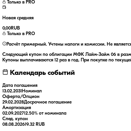
Только в PRO
Новая средняя
0,00
RUB
Только в PRO
Расчёт примерный. Учтены налоги и комиссии. Не являетс
Следующий купон по облигации
МФК Лайм-Займ 06
в раз
Купоны выплачиваются
12 раз
в год.
При покупке по текущей
Календарь событий
Дата погашения
13.02.2031
Номинал
Оферта/Опцион
29.02.2028
Досрочное погашение
Амортизация
02.09.2027
12.50% от номинала
След. купон
08.08.2026
19.32 RUB