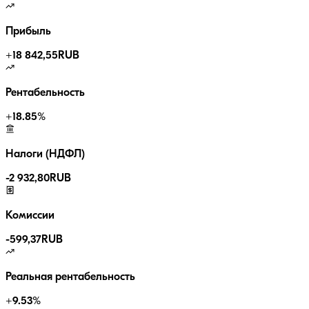
Прибыль
+
18 842,55
RUB
Рентабельность
+
18.85
%
Налоги (НДФЛ)
-
2 932,80
RUB
Комиссии
-
599,37
RUB
Реальная рентабельность
+
9.53
%