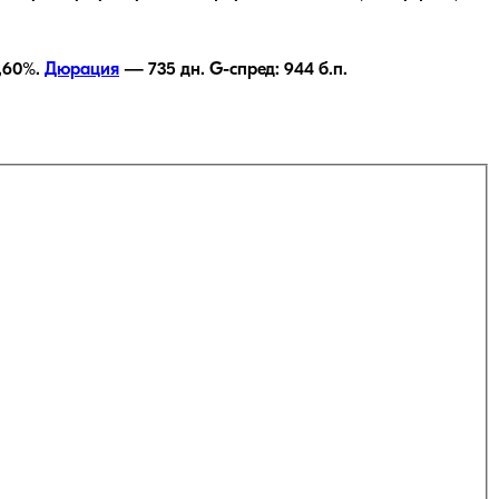
,60
%.
Дюрация
—
735
дн.
G-спред:
944
б.п.