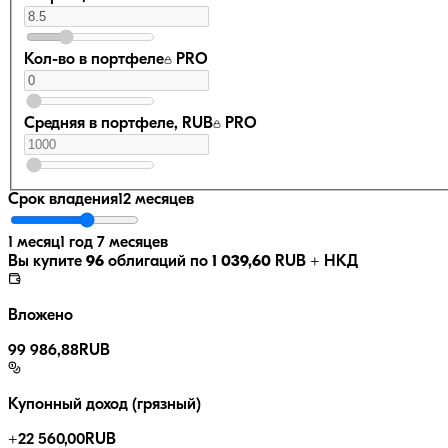
Кол-во в портфеле
PRO
Средняя в портфеле, RUB
PRO
Срок владения
12 месяцев
1 месяц
1 год 7 месяцев
Вы купите
96
облигаций по
1 039,60
RUB
+ НКД
Вложено
99 986,88
RUB
Купонный доход (грязный)
+
22 560,00
RUB