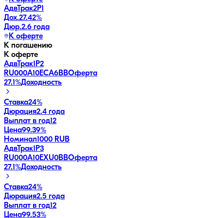
АдвТрак2Р1
Дох.
27.42
%
Дюр.
2.6 года
К оферте
К погашению
К оферте
АдвТрак1Р2
RU000A10ECA6
BB
Оферта
27.1
%
Доходность
Ставка
24%
Дюрация
2.4 года
Выплат в год
12
Цена
99.39%
Номинал
1000 RUB
АдвТрак1Р3
RU000A10EXU0
BB
Оферта
27.1
%
Доходность
Ставка
24%
Дюрация
2.5 года
Выплат в год
12
Цена
99.53%