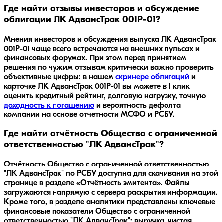
Где найти отзывы инвесторов и обсуждение
облигации ЛК АдвансТрак 001Р-01?
Мнения инвесторов и обсуждения выпуска
ЛК АдвансТрак
001Р-01
чаще всего встречаются на внешних пульсах и
финансовых форумах. При этом перед принятием
решения по чужим отзывам критически важно проверить
объективные цифры: в нашем
скринере облигаций
и
карточке
ЛК АдвансТрак 001Р-01
вы можете в 1 клик
оценить кредитный рейтинг, долговую нагрузку, точную
доходность к погашению
и вероятность дефолта
компании на основе отчетности МСФО и РСБУ.
Где найти отчётность Общество с ограниченной
ответственностью "ЛК АдвансТрак"?
Отчётность Общество с ограниченной ответственностью
"ЛК АдвансТрак" по РСБУ доступна для скачивания на этой
странице в разделе «Отчётность эмитента». Файлы
загружаются напрямую с сервера раскрытия информации.
Кроме того, в разделе аналитики представлены ключевые
финансовые показатели Общество с ограниченной
ответственностью "ЛК АдвансТрак": выручка, чистая