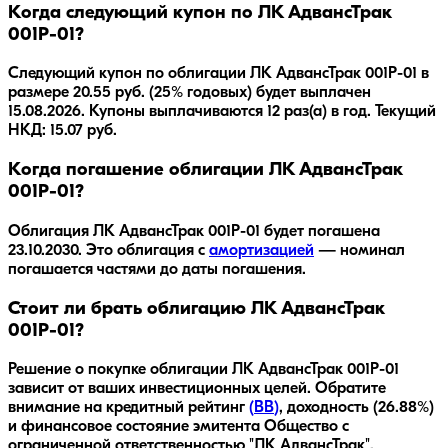
Когда следующий купон по ЛК АдвансТрак
001Р-01?
Следующий купон по облигации ЛК АдвансТрак 001Р-01 в
размере 20.55 руб. (25% годовых) будет выплачен
15.08.2026. Купоны выплачиваются 12 раз(а) в год. Текущий
НКД: 15.07 руб.
Когда погашение облигации ЛК АдвансТрак
001Р-01?
Облигация
ЛК АдвансТрак 001Р-01
будет погашена
23.10.2030
.
Это облигация с
амортизацией
— номинал
погашается частями до даты погашения.
Стоит ли брать облигацию ЛК АдвансТрак
001Р-01?
Решение о покупке облигации
ЛК АдвансТрак 001Р-01
зависит от ваших инвестиционных целей. Обратите
внимание на кредитный рейтинг
(
BB
)
, доходность
(26.88%)
и финансовое состояние эмитента
Общество с
ограниченной ответственностью "ЛК АдвансТрак"
.