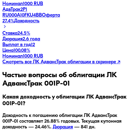
Номинал
1000 RUB
АдвТрак2Р1
RU000A10FKU4
BB
Оферта
27.4
%
Доходность
Ставка
24.5%
Дюрация
2.6 года
Выплат в год
12
Цена
100.08%
Номинал
1000 RUB
Смотреть все
ЛК АдвансТрак
облигации в скринере ↗
Частые вопросы об облигации
ЛК
АдвансТрак 001Р-01
Какая доходность у облигации ЛК АдвансТрак
001Р-01?
Доходность к погашению облигации
ЛК АдвансТрак
001Р-01
составляет
26.88
% годовых.
Текущая купонная
доходность — 24.46%.
Дюрация
—
841
дн.