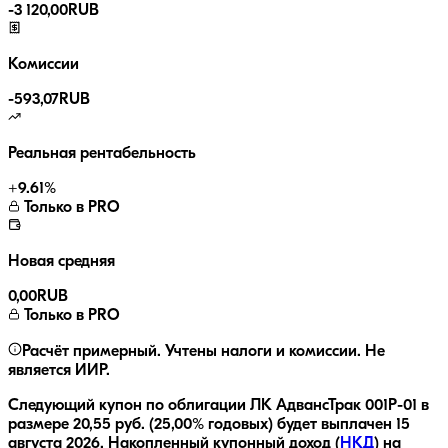
-
3 120,00
RUB
Комиссии
-
593,07
RUB
Реальная рентабельность
+
9.61
%
Только в PRO
Новая средняя
0,00
RUB
Только в PRO
Расчёт примерный. Учтены налоги и комиссии. Не
является ИИР.
Следующий купон по облигации
ЛК АдвансТрак 001Р-01
в
размере
20,55
руб.
(25,00% годовых)
будет выплачен
15
августа 2026
.
Накопленный купонный доход (
НКД
) на