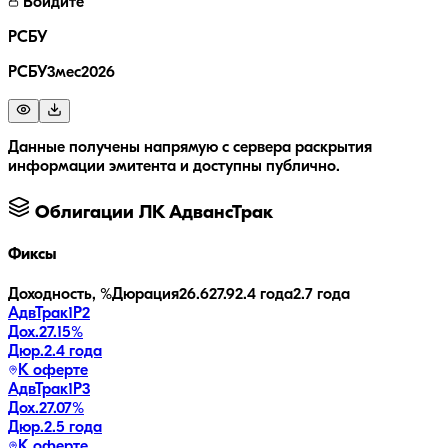
Войдите
РСБУ
РСБУ3мес2026
Данные получены напрямую с сервера раскрытия
информации эмитента и доступны публично.
Облигации
ЛК АдвансТрак
Фиксы
Доходность, %
Дюрация
26.6
27.9
2.4 года
2.7 года
АдвТрак1Р2
Дох.
27.15
%
Дюр.
2.4 года
К оферте
АдвТрак1Р3
Дох.
27.07
%
Дюр.
2.5 года
К оферте