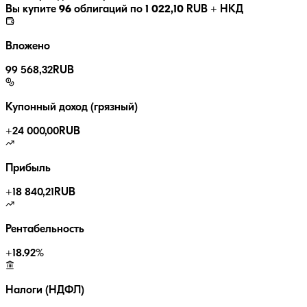
Вы купите
96
облигаций по
1 022,10
RUB
+ НКД
Вложено
99 568,32
RUB
Купонный доход (грязный)
+
24 000,00
RUB
Прибыль
+
18 840,21
RUB
Рентабельность
+
18.92
%
Налоги (НДФЛ)