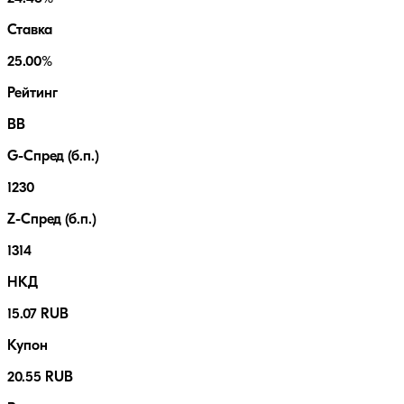
Ставка
25.00%
Рейтинг
BB
G-Спред (б.п.)
1230
Z-Спред (б.п.)
1314
НКД
15.07 RUB
Купон
20.55 RUB