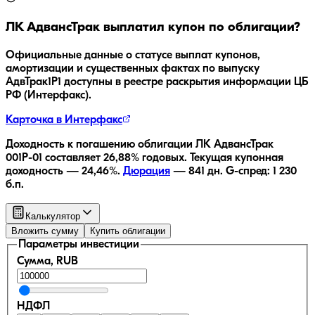
ЛК АдвансТрак
выплатил купон по облигации?
Официальные данные о статусе выплат купонов,
амортизации и существенных фактах по выпуску
АдвТрак1Р1
доступны в реестре раскрытия информации ЦБ
РФ (Интерфакс).
Карточка в Интерфакс
Доходность к погашению облигации
ЛК АдвансТрак
001Р-01
составляет
26,88
% годовых.
Текущая купонная
доходность —
24,46
%.
Дюрация
—
841
дн.
G-спред:
1 230
б.п.
Калькулятор
Вложить сумму
Купить облигации
Параметры инвестиции
Сумма, RUB
НДФЛ