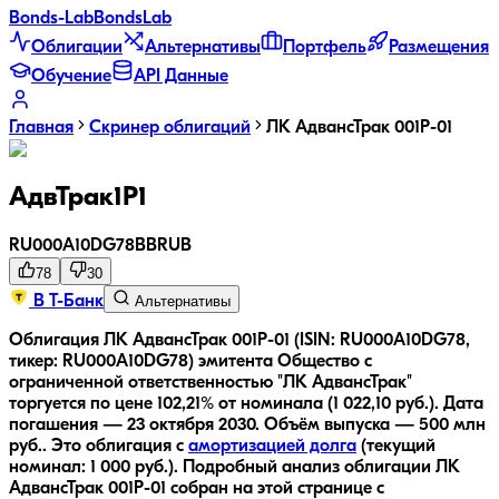
Bonds
-Lab
Bonds
Lab
Облигации
Альтернативы
Портфель
Размещения
Обучение
API Данные
Главная
Скринер облигаций
ЛК АдвансТрак 001Р-01
АдвТрак1Р1
RU000A10DG78
BB
RUB
78
30
В Т-Банк
Альтернативы
Облигация ЛК АдвансТрак 001Р-01 (ISIN: RU000A10DG78,
тикер: RU000A10DG78) эмитента Общество с
ограниченной ответственностью "ЛК АдвансТрак"
торгуется по цене 102,21% от номинала (1 022,10 руб.).
Дата
погашения — 23 октября 2030.
Объём выпуска — 500 млн
руб..
Это облигация с
амортизацией долга
(текущий
номинал:
1 000
руб.
).
Подробный анализ облигации
ЛК
АдвансТрак 001Р-01
собран на этой странице с