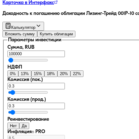
Карточка в Интерфакс
Доходность к погашению облигации
Лизинг-Трейд 001P-10
с
Калькулятор
Вложить сумму
Купить облигации
Параметры инвестиции
Сумма, RUB
НДФЛ
0
%
13
%
15
%
18
%
20
%
22
%
Комиссия (пок.)
Комиссия (прод.)
Реинвестирование
Нет
Да
Инфляция
PRO