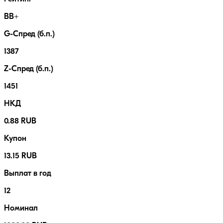
BB+
G-Спред (б.п.)
1387
Z-Спред (б.п.)
1451
НКД
0.88 RUB
Купон
13.15 RUB
Выплат в год
12
Номинал