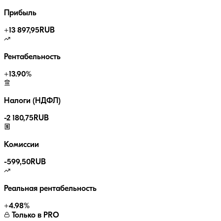
Прибыль
+
13 897,95
RUB
Рентабельность
+
13.90
%
Налоги (НДФЛ)
-
2 180,75
RUB
Комиссии
-
599,50
RUB
Реальная рентабельность
+
4.98
%
Только в PRO