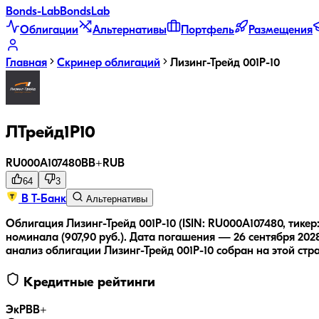
Bonds
-Lab
Bonds
Lab
Облигации
Альтернативы
Портфель
Размещения
Главная
Скринер облигаций
Лизинг-Трейд 001P-10
ЛТрейд1P10
RU000A107480
BB+
RUB
64
3
В Т-Банк
Альтернативы
Облигация Лизинг-Трейд 001P-10 (ISIN: RU000A107480, тике
номинала (907,90 руб.).
Дата погашения — 26 сентября 2028
анализ облигации
Лизинг-Трейд 001P-10
собран на этой стр
Кредитные рейтинги
ЭкР
BB+