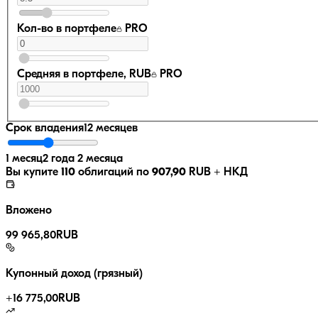
Кол-во в портфеле
PRO
Средняя в портфеле, RUB
PRO
Срок владения
12 месяцев
1 месяц
2 года 2 месяца
Вы купите
110
облигаций по
907,90
RUB
+ НКД
Вложено
99 965,80
RUB
Купонный доход (грязный)
+
16 775,00
RUB