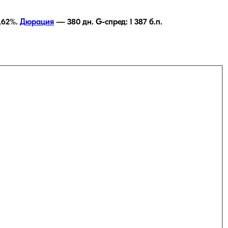
,62
%.
Дюрация
—
380
дн.
G-спред:
1 387
б.п.