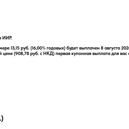
я ИИР.
змере
13,15
руб.
(16,00% годовых)
будет выплачен
8 августа 202
 цене (
908,78
руб. с НКД) первая купонная выплата для вас
)