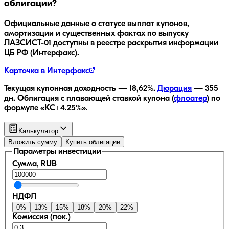
облигации?
Официальные данные о статусе выплат купонов,
амортизации и существенных фактах по выпуску
ЛАЗСИСТ-01
доступны в реестре раскрытия информации
ЦБ РФ (Интерфакс).
Карточка в Интерфакс
Текущая купонная доходность —
18,62
%.
Дюрация
—
355
дн.
Облигация с плавающей ставкой купона (
флоатер
)
по
формуле «КС+4.25%»
.
Калькулятор
Вложить сумму
Купить облигации
Параметры инвестиции
Сумма, RUB
НДФЛ
0
%
13
%
15
%
18
%
20
%
22
%
Комиссия (пок.)