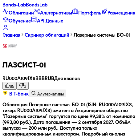
Bonds
-Lab
Bonds
Lab
Облигации
Альтернативы
Портфель
Размещения
Обучение
API Данные
Главная
Скринер облигаций
Лазерные системы БО-01
ЛАЗСИСТ-01
RU000A109JX8
BBB
RUB
Для квалов
85
3
В Т-Банк
Альтернативы
Облигация Лазерные системы БО-01 (ISIN: RU000A109JX8,
тикер: RU000A109JX8) эмитента Акционерное общество
"Лазерные системы" торгуется по цене 99,38% от номинала
(993,80 руб.).
Дата погашения — 2 сентября 2027.
Объём
выпуска — 200 млн руб..
Доступна только
квалифицированным инвесторам.
Подробный анализ