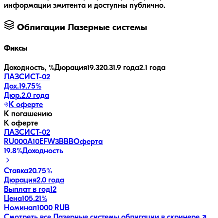
информации эмитента и доступны публично.
Облигации
Лазерные системы
Фиксы
Доходность, %
Дюрация
19.3
20.3
1.9 года
2.1 года
ЛАЗСИСТ-02
Дох.
19.75
%
Дюр.
2.0 года
К оферте
К погашению
К оферте
ЛАЗСИСТ-02
RU000A10EFW3
BBB
Оферта
19.8
%
Доходность
Ставка
20.75%
Дюрация
2.0 года
Выплат в год
12
Цена
105.21%
Номинал
1000 RUB
Смотреть все
Лазерные системы
облигации в скринере ↗