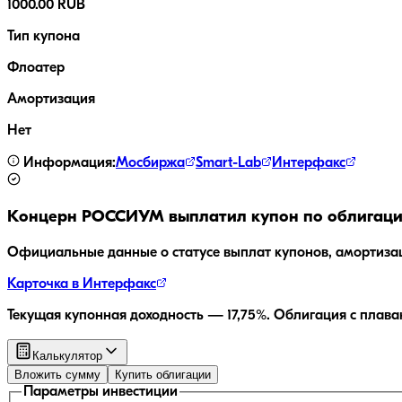
1000.00 RUB
Тип купона
Флоатер
Амортизация
Нет
Информация:
Мосбиржа
Smart-Lab
Интерфакс
Концерн РОССИУМ
выплатил купон по облигаци
Официальные данные о статусе выплат купонов, амортиза
Карточка в Интерфакс
Текущая купонная доходность —
17,75
%.
Облигация с плава
Калькулятор
Вложить сумму
Купить облигации
Параметры инвестиции