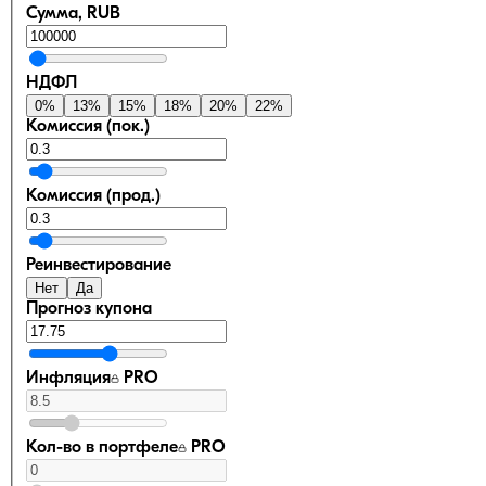
Сумма, RUB
НДФЛ
0
%
13
%
15
%
18
%
20
%
22
%
Комиссия (пок.)
Комиссия (прод.)
Реинвестирование
Нет
Да
Прогноз купона
Инфляция
PRO
Кол-во в портфеле
PRO