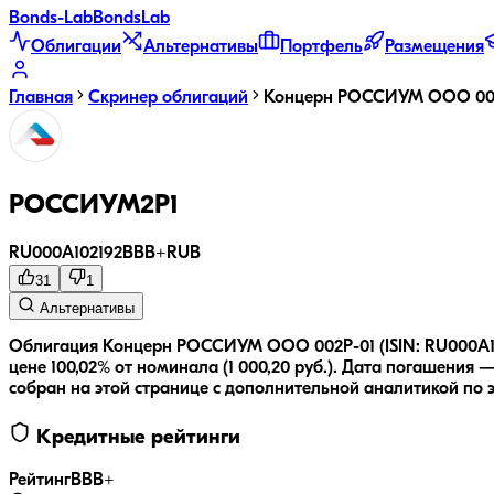
Bonds
-Lab
Bonds
Lab
Облигации
Альтернативы
Портфель
Размещения
Главная
Скринер облигаций
Концерн РОССИУМ ООО 00
РОССИУМ2P1
RU000A102192
BBB+
RUB
31
1
Альтернативы
Облигация Концерн РОССИУМ ООО 002P-01 (ISIN: RU000A102
цене 100,02% от номинала (1 000,20 руб.).
Дата погашения — 
собран на этой странице с дополнительной аналитикой по 
Кредитные рейтинги
Рейтинг
BBB+