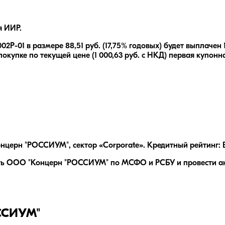
я ИИР.
02P-01
в размере
88,51
руб.
(17,75% годовых)
будет выплачен
покупке по текущей цене (
1 000,63
руб. с НКД) первая купонн
нцерн "РОССИУМ", сектор «Corporate». Кредитный рейтинг: 
ть ООО "Концерн "РОССИУМ" по МСФО и РСБУ и провести ана
ССИУМ"