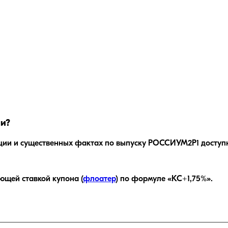
и?
ции и существенных фактах по выпуску
РОССИУМ2P1
доступ
ющей ставкой купона (
флоатер
)
по формуле «КС+1,75%»
.