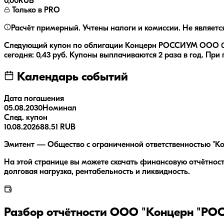
0,00
RUB
Только в PRO
Расчёт примерный. Учтены налоги и комиссии. Не являетс
Следующий купон по облигации
Концерн РОССИУМ ООО 0
сегодня:
0,43
руб.
Купоны выплачиваются
2 раза
в год.
При 
Календарь событий
Дата погашения
05.08.2030
Номинал
След. купон
10.08.2026
88.51 RUB
Эмитент — Общество с ограниченной ответственностью "Ко
На этой странице вы можете скачать финансовую отчётнос
долговая нагрузка, рентабельность и ликвидность.
Разбор отчётности
ООО "Концерн "РО