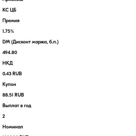
КС ЦБ
Премия
1.75%
DM (Дисконт маржа, б.п.)
494.80
НКД
0.43 RUB
Купон
88.51 RUB
Выплат в год
2
Номинал