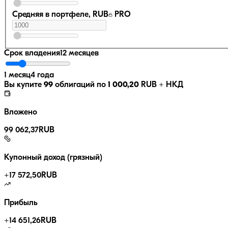
Средняя в портфеле, RUB
PRO
Срок владения
12 месяцев
1 месяц
4 года
Вы купите
99
облигаций по
1 000,20
RUB
+ НКД
Вложено
99 062,37
RUB
Купонный доход (грязный)
+
17 572,50
RUB
Прибыль
+
14 651,26
RUB