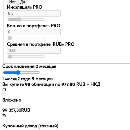
Нет
Да
Инфляция
PRO
Кол-во в портфеле
PRO
Средняя в портфеле, RUB
PRO
Срок владения
12 месяцев
1 месяц
2 года 5 месяцев
Вы купите
98
облигаций по
977,80
RUB
+ НКД
Вложено
99 357,30
RUB
Купонный доход (грязный)