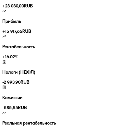
+
23 030,00
RUB
Прибыль
+
15 917,65
RUB
Рентабельность
+
16.02
%
Налоги (НДФЛ)
-
2 993,90
RUB
Комиссии
-
585,55
RUB
Реальная рентабельность