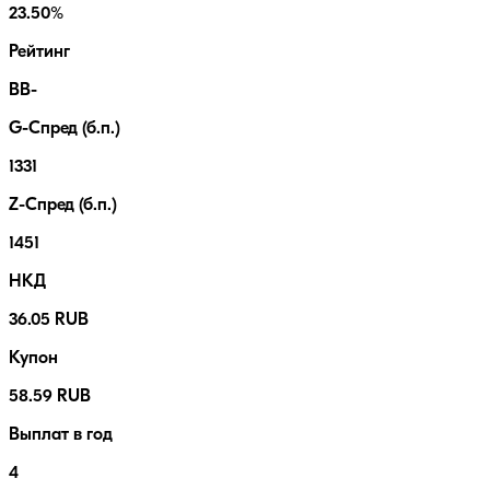
23.50%
Рейтинг
BB-
G-Спред (б.п.)
1331
Z-Спред (б.п.)
1451
НКД
36.05 RUB
Купон
58.59 RUB
Выплат в год
4