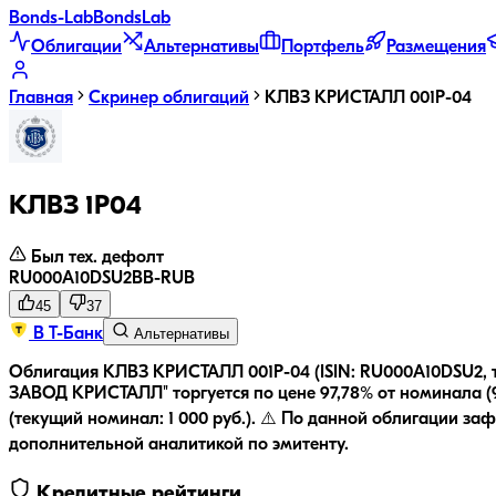
Bonds
-Lab
Bonds
Lab
Облигации
Альтернативы
Портфель
Размещения
Главная
Скринер облигаций
КЛВЗ КРИСТАЛЛ 001P-04
КЛВЗ 1P04
Был тех. дефолт
RU000A10DSU2
BB-
RUB
45
37
В Т-Банк
Альтернативы
Облигация КЛВЗ КРИСТАЛЛ 001P-04 (ISIN: RU000A10DSU2
ЗАВОД КРИСТАЛЛ" торгуется по цене 97,78% от номинала (97
(текущий номинал:
1 000
руб.
).
⚠️ По данной облигации заф
дополнительной аналитикой по эмитенту.
Кредитные рейтинги