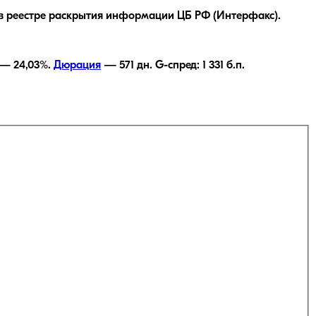
в реестре раскрытия информации ЦБ РФ (Интерфакс).
ь —
24,03
%.
Дюрация
—
571
дн.
G-спред:
1 331
б.п.