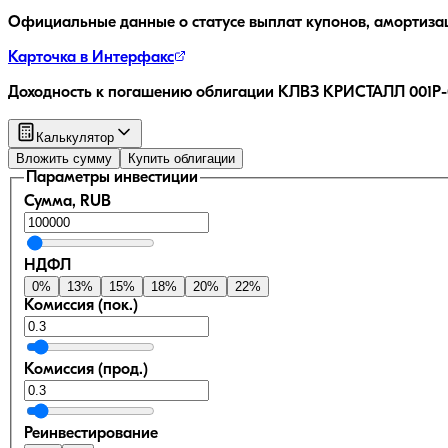
Официальные данные о статусе выплат купонов, амортиза
Карточка в Интерфакс
Доходность к погашению облигации
КЛВЗ КРИСТАЛЛ 001P-
Калькулятор
Вложить сумму
Купить облигации
Параметры инвестиции
Сумма, RUB
НДФЛ
0
%
13
%
15
%
18
%
20
%
22
%
Комиссия (пок.)
Комиссия (прод.)
Реинвестирование