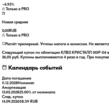
+
6.93
%
Только в PRO
Новая средняя
0,00
RUB
Только в PRO
Расчёт примерный. Учтены налоги и комиссии. Не являетс
Следующий купон по облигации
КЛВЗ КРИСТАЛЛ 001P-04
в
36,05
руб.
Купоны выплачиваются
4 раза
в год.
При покупке
Календарь событий
Дата погашения
11.12.2028
Номинал
Амортизация
13.03.2028
25.00% от номинала
След. купон
14.09.2026
58.59 RUB