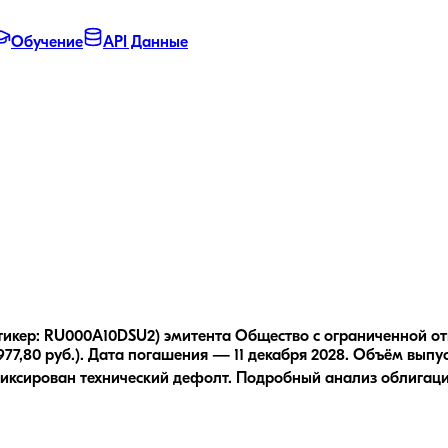
Обучение
API Данные
, тикер: RU000A10DSU2) эмитента Общество с ограничен
7,80 руб.).
Дата погашения — 11 декабря 2028.
Объём выпус
иксирован технический дефолт.
Подробный анализ облигац