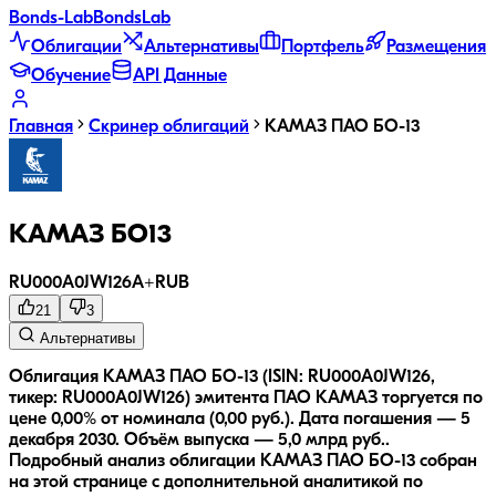
Bonds
-Lab
Bonds
Lab
Облигации
Альтернативы
Портфель
Размещения
Обучение
API Данные
Главная
Скринер облигаций
КАМАЗ ПАО БО-13
КАМАЗ БО13
RU000A0JW126
A+
RUB
21
3
Альтернативы
Облигация КАМАЗ ПАО БО-13 (ISIN: RU000A0JW126,
тикер: RU000A0JW126) эмитента ПАО КАМАЗ торгуется по
цене 0,00% от номинала (0,00 руб.).
Дата погашения — 5
декабря 2030.
Объём выпуска — 5,0 млрд руб..
Подробный анализ облигации
КАМАЗ ПАО БО-13
собран
на этой странице с дополнительной аналитикой по