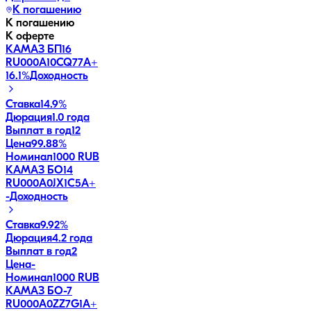
К погашению
К погашению
К оферте
КАМАЗ БП16
RU000A10CQ77
A+
16.1
%
Доходность
Ставка
14.9%
Дюрация
1.0 года
Выплат в год
12
Цена
99.88%
Номинал
1000 RUB
КАМАЗ БО14
RU000A0JX1C5
A+
-
Доходность
Ставка
9.92%
Дюрация
4.2 года
Выплат в год
2
Цена
-
Номинал
1000 RUB
КАМАЗ БО-7
RU000A0ZZ7G1
A+