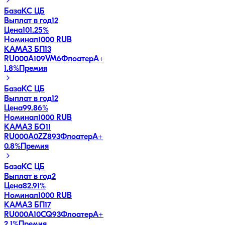
База
КС ЦБ
Выплат в год
12
Цена
101.25%
Номинал
1000 RUB
КАМАЗ БП13
RU000A109VM6
Флоатер
A+
1.8
%
Премия
База
КС ЦБ
Выплат в год
12
Цена
99.86%
Номинал
1000 RUB
КАМАЗ БО11
RU000A0ZZ893
Флоатер
A+
0.8
%
Премия
База
КС ЦБ
Выплат в год
2
Цена
82.91%
Номинал
1000 RUB
КАМАЗ БП17
RU000A10CQ93
Флоатер
A+
2.1
%
Премия