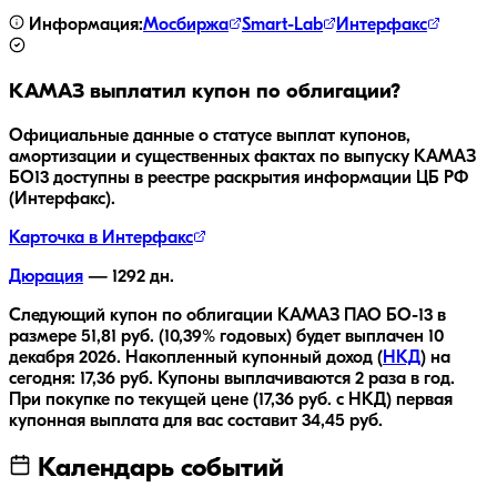
Информация:
Мосбиржа
Smart-Lab
Интерфакс
КАМАЗ
выплатил купон по облигации?
Официальные данные о статусе выплат купонов,
амортизации и существенных фактах по выпуску
КАМАЗ
БО13
доступны в реестре раскрытия информации ЦБ РФ
(Интерфакс).
Карточка в Интерфакс
Дюрация
—
1292
дн.
Следующий купон по облигации
КАМАЗ ПАО БО-13
в
размере
51,81
руб.
(10,39% годовых)
будет выплачен
10
декабря 2026
.
Накопленный купонный доход (
НКД
) на
сегодня:
17,36
руб.
Купоны выплачиваются
2 раза
в год.
При покупке по текущей цене (
17,36
руб. с НКД) первая
купонная выплата для вас составит
34,45
руб.
Календарь событий