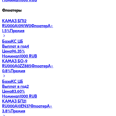
Номинал
1000 RUB
Флоатеры
КАМАЗ БП12
RU000A109JW0
Флоатер
A+
1.5
%
Премия
База
КС ЦБ
Выплат в год
4
Цена
96.35%
Номинал
1000 RUB
КАМАЗ БО-9
RU000A0ZZ885
Флоатер
A+
0.8
%
Премия
База
КС ЦБ
Выплат в год
2
Цена
83.60%
Номинал
1000 RUB
КАМАЗ БП21
RU000A10EN37
Флоатер
A+
3.8
%
Премия